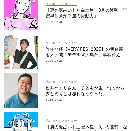
読み物・インタビュー
【裏の顔占い】八白土星・8月の運勢「早
寝早起きが幸運の原動力」
2026.07.31
読み物・インタビュー
昨年開催【VERY FES. 2025】の舞台裏
を大公開！モデルズ大集合、早着替え作
戦etc.
2026.07.25
読み物・インタビュー
松井ケムリさん「子どもが生まれてから
妻と対等とは思わなくなった」
2026.07.22
読み物・インタビュー
【裏の顔占い】三碧木星・8月の運勢「な