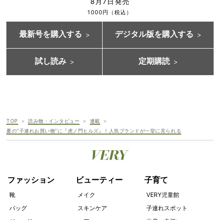
8月7日発売
1000円（税込）
最新号を購入する
デジタル版を購入する
試し読み
定期購読
TOP
読み物・インタビュー
連載
夏の“子連れお買い物”に『虎ノ門ヒルズ』！人気ブランドが一挙に見られる
ファッション
ビューティー
子育て
靴
メイク
VERY児童館
バッグ
スキンケア
子連れスポット