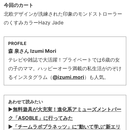
今回のカート
北欧デザインが洗練された印象のモンドストローラー
のくすみカラーHazy Jade
PROFILE
森 泉さん Izumi Mori
テレビや雑誌で大活躍！プライベートでは6歳の女
の子のママ。ハッピーオーラ満載の私生活がのぞけ
るインスタグラム（
@izumi.mori
）も人気。
あわせて読みたい
▶︎
無料遊具が大充実！進化系アミューズメントパー
ク「ASOBLE」に行ってみた
▶︎
「チームラボプラネッツ」に“動いて学ぶ”新エリ