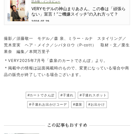
読み物・インタビュー
VERYモデルの神山まりあさん、この春は「頑張ら
ない」宣言！“ご機嫌スイッチ”の入れ方って？
2026.07.29
撮影／須藤敬一 モデル／森 泉、ミラー・ルナ スタイリング／
荒木里実 ヘア・メイク／シバタロウ（P-cott） 取材・文／栗生
果奈 編集／本間万里子
＊VERY2025年7月号「森泉のカートでさんぽ」より。
＊掲載中の情報は誌面掲載時のもので、変更になっている場合や商
品の販売が終了している場合ございます。
#カートでさんぽ
#子連れ
#子連れスポット
#子連れお出かけコーデ
#森泉
#お出かけ
この記事もおすすめ