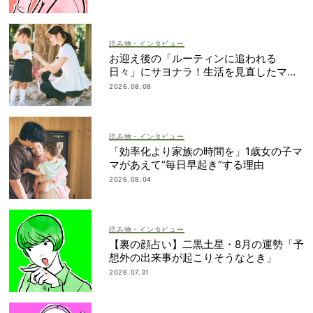
読み物・インタビュー
お迎え後の「ルーティンに追われる
日々」にサヨナラ！生活を見直したママ
の変化とは？
2026.08.08
読み物・インタビュー
「効率化より家族の時間を」1歳女の子マ
マがあえて“毎日早起き”する理由
2026.08.04
読み物・インタビュー
【裏の顔占い】二黒土星・8月の運勢「予
想外の出来事が起こりそうなとき」
2026.07.31