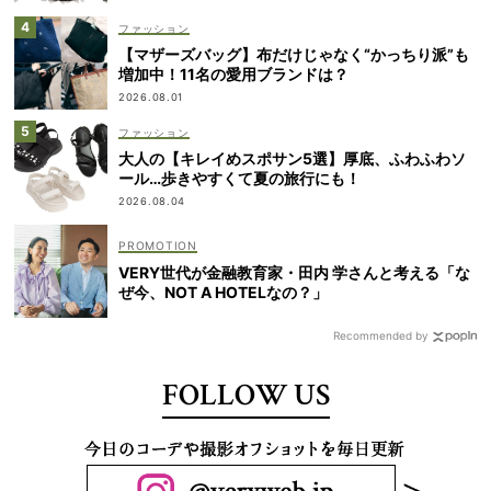
ファッション
【マザーズバッグ】布だけじゃなく“かっちり派”も
増加中！11名の愛用ブランドは？
2026.08.01
ファッション
大人の【キレイめスポサン5選】厚底、ふわふわソ
ール…歩きやすくて夏の旅行にも！
2026.08.04
VERY世代が金融教育家・田内 学さんと考える「な
ぜ今、NOT A HOTELなの？」
Recommended by
FOLLOW US