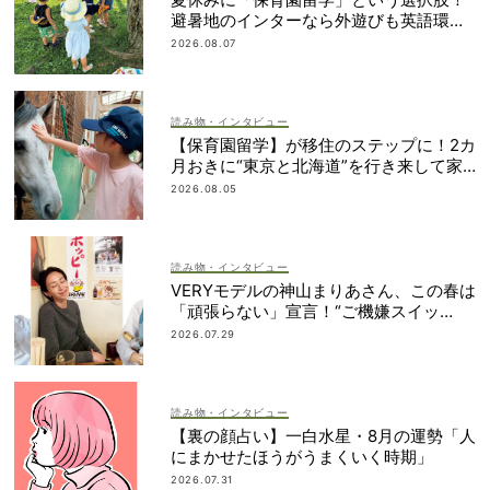
避暑地のインターなら外遊びも英語環境
もいいとこ取り
2026.08.07
読み物・インタビュー
【保育園留学】が移住のステップに！2カ
月おきに“東京と北海道”を行き来して家
族で決断
2026.08.05
読み物・インタビュー
VERYモデルの神山まりあさん、この春は
「頑張らない」宣言！“ご機嫌スイッ
チ”の入れ方って？
2026.07.29
読み物・インタビュー
【裏の顔占い】一白水星・8月の運勢「人
にまかせたほうがうまくいく時期」
2026.07.31