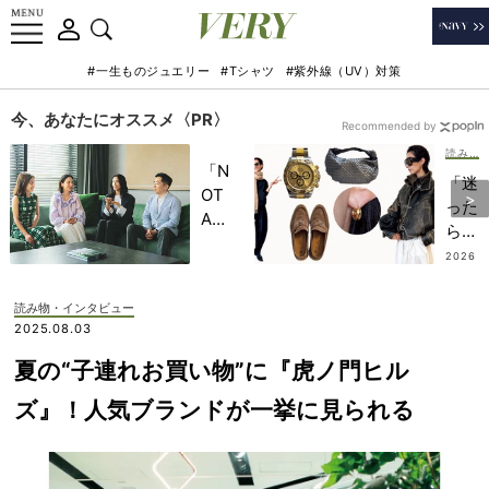
#一生ものジュエリー
#Tシャツ
#紫外線（UV）対策
今、あなたにオススメ〈PR〉
Recommended by
読み物・インタビュー
「N
「迷
OT
った
A
ら買
HO
わな
2026
TEL
.08.0
い」
4
」で
が鉄
読み物・インタビュー
子ど
則！
2025.08.03
もの
VER
記憶
夏の“子連れお買い物”に『虎ノ門ヒル
Yモ
に一
デ
ズ』！人気ブランドが一挙に見られる
生残
ル・
る
神山
【極
まり
上の