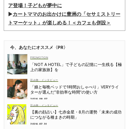
ア登場！子どもが夢中に
▶︎
カートママのお出かけに豊洲の「セサミストリー
トマーケット」が楽しめる！＜カフェも併設＞
今、あなたにオススメ〈PR〉
「NOT A HOTEL」で子どもの記憶に一生残る【極
上の家族旅】を
読み物・インタビュー
「娘と毎晩ベッドで1時間おしゃべり」VERYライ
ターが選んだ“非効率な時間”の使い方
2026.08.07
読み物・インタビュー
【裏の顔占い】七赤金星・8月の運勢「未来の成功
につながる種まきの時期」
2026.07.31