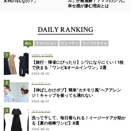
ル」が最適解！？ママのシワに
A HOTELなの？」
幸せ感が滲む理由とは
DAILY RANKING
ALL
ファッション
ビューティ
ライフスタイル
VERY STORE
【旅行・帰省にぴったり】シワになりにくい！1枚
で決まる「ワンピ&オールインワン」2選
2026.08.05
ビューティー
【伸ばしかけボブ】簡単“カチモリ風”ヘアアレン
ジ！キャップを被っても潰れない
2026.08.07
ファッション
洗って干して、毎日着られる！イージーケアが助か
る【夏の相棒ワンピ】8選
2026.08.02