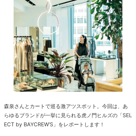
あさ
家族
んの
旅】
精鋭
を
ワー
ドロ
ーブ
12
選
森泉さんとカートで巡る激アツスポット。今回は、あ
らゆるブランドが一挙に見られる虎ノ門ヒルズの「SEL
ECT by BAYCREW’S」をレポートします！