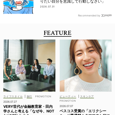
りたい自分を意識して行動しなさい」
2026.07.31
Recommended by
FEATURE
ライフスタイル
|
旅行
ビューティー
|
スキンケア
2026.07.27
VERY世代が金融教育家・田内
2026.07.07
ベスコス受賞の「エリクシー
学さんと考える「なぜ今、NOT