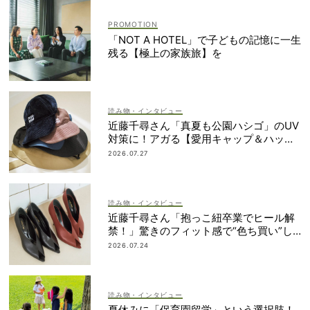
「NOT A HOTEL」で子どもの記憶に一生
残る【極上の家族旅】を
読み物・インタビュー
近藤千尋さん「真夏も公園ハシゴ」のUV
対策に！アガる【愛用キャップ＆ハッ
ト】大公開
2026.07.27
読み物・インタビュー
近藤千尋さん「抱っこ紐卒業でヒール解
禁！」驚きのフィット感で“色ち買い”し
たパンプスって？
2026.07.24
読み物・インタビュー
夏休みに「保育園留学」という選択肢！