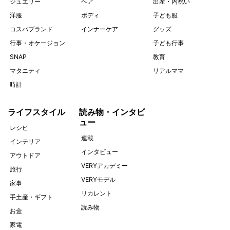
ジュエリー
ヘア
出産・内祝い
洋服
ボディ
子ども服
コスパブランド
インナーケア
グッズ
行事・オケージョン
子ども行事
SNAP
教育
マタニティ
リアルママ
時計
ライフスタイル
読み物・インタビ
ュー
レシピ
連載
インテリア
インタビュー
アウトドア
VERYアカデミー
旅行
VERYモデル
家事
リカレント
手土産・ギフト
読み物
お金
家電