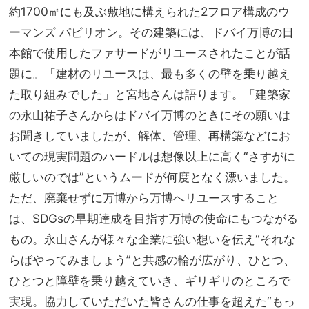
約1700㎡にも及ぶ敷地に構えられた2フロア構成のウ
ーマンズ パビリオン。その建築には、ドバイ万博の日
本館で使用したファサードがリユースされたことが話
題に。「建材のリユースは、最も多くの壁を乗り越え
た取り組みでした」と宮地さんは語ります。「建築家
の永山祐子さんからはドバイ万博のときにその願いは
お聞きしていましたが、解体、管理、再構築などにお
いての現実問題のハードルは想像以上に高く“さすがに
厳しいのでは”というムードが何度となく漂いました。
ただ、廃棄せずに万博から万博へリユースすること
は、SDGsの早期達成を目指す万博の使命にもつながる
もの。永山さんが様々な企業に強い想いを伝え“それな
らばやってみましょう”と共感の輪が広がり、ひとつ、
ひとつと障壁を乗り越えていき、ギリギリのところで
実現。協力していただいた皆さんの仕事を超えた“もっ