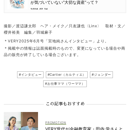
が気づいていない“大切な資産”って？
2026.07.24
撮影／渡辺謙太郎 ヘア・メイク／只友謙也〈Linx〉 取材・文／
櫻井裕美 編集／羽城麻子
＊VERY2025年6月号「宮地純さんインタビュー」より。
＊掲載中の情報は誌面掲載時のもので、変更になっている場合や商
品の販売が終了している場合ございます。
#インタビュー
#Cartier（カルティエ）
#ジェンダー
#お仕事ママ（ワーママ）
この記事もおすすめ
VERY世代が金融教育家・田内 学さんと