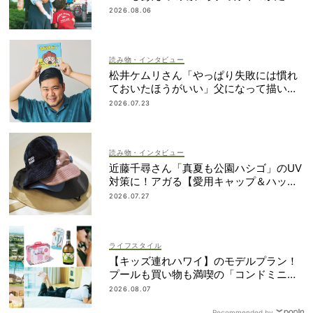
番！
2026.08.06
読み物・インタビュー
松井ケムリさん「やっぱり失敗には慣れ
ておいたほうがいい」父になって描いた
初めての絵本＜7/24発売＞
2026.07.23
読み物・インタビュー
近藤千尋さん「真夏も公園ハシゴ」のUV
対策に！アガる【愛用キャップ＆ハッ
ト】大公開
2026.07.27
ライフスタイル
【キッズ連れハワイ】のモデルプラン！
プールも買い物も満喫の「コンドミニア
ム」滞在が大正解
2026.08.07
Recommended by