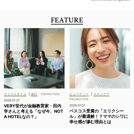
FEATURE
ライフスタイル
|
旅行
ビューティー
|
スキンケア
2026.07.27
VERY世代が金融教育家・田内
2026.07.07
ベスコス受賞の「エリクシー
学さんと考える「なぜ今、NOT
ル」が最適解！？ママのシワに
A HOTELなの？」
幸せ感が滲む理由とは