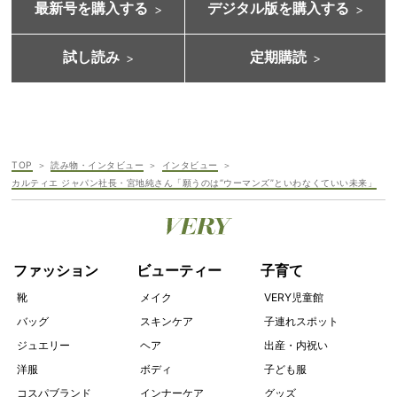
最新号を購入する
デジタル版を購入する
試し読み
定期購読
TOP
読み物・インタビュー
インタビュー
カルティエ ジャパン社長・宮地純さん「願うのは“ウーマンズ”といわなくていい未来」
ファッション
ビューティー
子育て
靴
メイク
VERY児童館
バッグ
スキンケア
子連れスポット
ジュエリー
ヘア
出産・内祝い
洋服
ボディ
子ども服
コスパブランド
インナーケア
グッズ