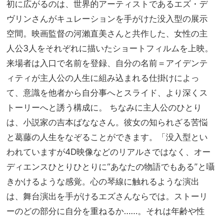
初に広がるのは、世界的アーティストであるエズ・デ
ヴリンさんがキュレーションを手がけた没入型の展示
空間。映画監督の河瀨直美さんと共作した、女性の主
人公3人をそれぞれに描いたショートフィルムを上映。
来場者は入口で名前を登録、自分の名前＝アイデンテ
ィティが主人公の人生に組み込まれる仕掛けによっ
て、意識を他者から自分事へとスライド、より深くス
トーリーへと誘う構成に。 ちなみに主人公のひとり
は、小説家の吉本ばななさん。彼女の知られざる苦悩
と葛藤の人生をなぞることができます。「没入型とい
われていますが4D映像などのリアルさではなく、オー
ディエンスひとりひとりに“あなたの物語でもある”と囁
きかけるような感覚。心の琴線に触れるような演出
は、舞台演出を手がけるエズさんならでは。ストーリ
ーのどの部分に自分を重ねるか……。それは年齢や性