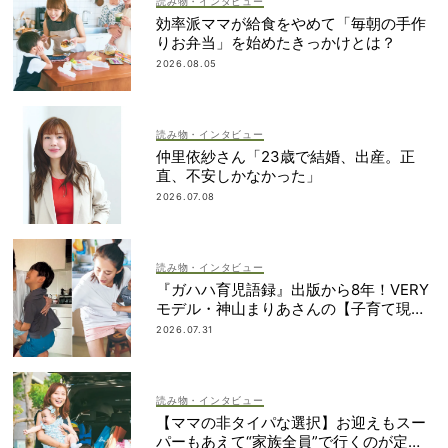
読み物・インタビュー
効率派ママが給食をやめて「毎朝の手作
りお弁当」を始めたきっかけとは？
2026.08.05
読み物・インタビュー
仲里依紗さん「23歳で結婚、出産。正
直、不安しかなかった」
2026.07.08
読み物・インタビュー
『ガハハ育児語録』出版から8年！VERY
モデル・神山まりあさんの【子育て現在
地】
2026.07.31
読み物・インタビュー
【ママの非タイパな選択】お迎えもスー
パーもあえて“家族全員”で行くのが定