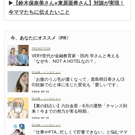
▶︎
【鈴木保奈美さん×東原亜希さん】対談が実現！
今ママたちに伝えたいこと
今、あなたにオススメ〈PR〉
VERY世代が金融教育家・田内 学さんと考える
「なぜ今、NOT A HOTELなの？」
読み物・インタビュー
「お腹のうぶ毛が濃くなって」貴島明日香さん(3
0)妊娠で心と体に生じた変化も「愛しいです」
2026.07.13
読み物・インタビュー
【裏の顔占い】六白金星・8月の運勢「チャンス到
来！今までの努力が実る時期」
2026.07.31
読み物・インタビュー
「仕事やPTA…忙しくて貯蓄できない」と悩むママ