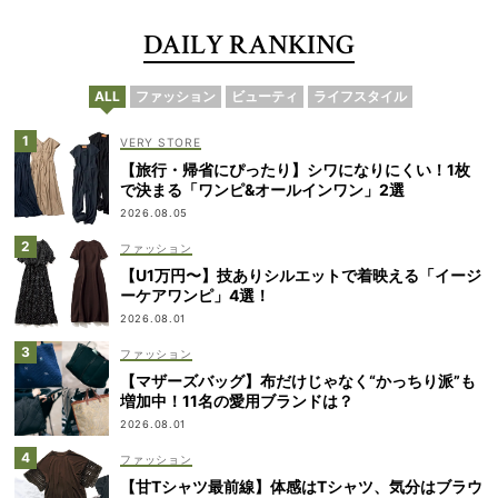
DAILY RANKING
ALL
ファッション
ビューティ
ライフスタイル
VERY STORE
【旅行・帰省にぴったり】シワになりにくい！1枚
で決まる「ワンピ&オールインワン」2選
2026.08.05
ファッション
【U1万円〜】技ありシルエットで着映える「イージ
ーケアワンピ」4選！
2026.08.01
ファッション
【マザーズバッグ】布だけじゃなく“かっちり派”も
増加中！11名の愛用ブランドは？
2026.08.01
ファッション
【甘Tシャツ最前線】体感はTシャツ、気分はブラウ