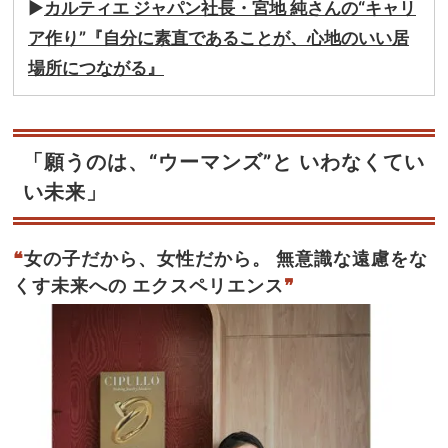
▶︎
カルティエ ジャパン社長・宮地 純さんの“キャリ
ア作り”『自分に素直であることが、心地のいい居
場所につながる』
「願うのは、“ウーマンズ”と いわなくてい
い未来」
❝
女の子だから、女性だから。 無意識な遠慮をな
くす未来への エクスペリエンス
❞