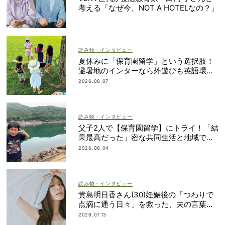
考える「なぜ今、NOT A HOTELなの？」
読み物・インタビュー
夏休みに「保育園留学」という選択肢！
避暑地のインターなら外遊びも英語環境
もいいとこ取り
2026.08.07
読み物・インタビュー
父子2人で【保育園留学】にトライ！「結
果最高だった」密な共同生活と地域での
交流とは？
2026.08.04
読み物・インタビュー
貴島明日香さん(30)妊娠後の「つわりで
点滴に通う日々」を救った、夫の言葉と
朝マック
2026.07.13