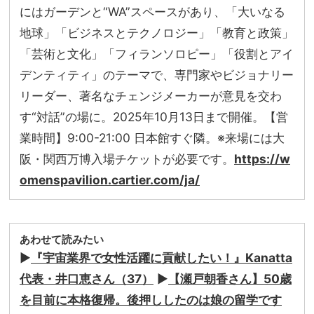
にはガーデンと“WA”スペースがあり、「大いなる
地球」「ビジネスとテクノロジー」「教育と政策」
「芸術と文化」「フィランソロピー」「役割とアイ
デンティティ」のテーマで、専門家やビジョナリー
リーダー、著名なチェンジメーカーが意見を交わ
す“対話”の場に。2025年10月13日まで開催。【営
業時間】9:00-21:00 日本館すぐ隣。※来場には大
阪・関西万博入場チケットが必要です。
https://w
omenspavilion.cartier.com/ja/
あわせて読みたい
▶︎
『宇宙業界で女性活躍に貢献したい！』Kanatta
代表・井口恵さん（37）
▶︎
【瀬戸朝香さん】50歳
を目前に本格復帰。後押ししたのは娘の留学です