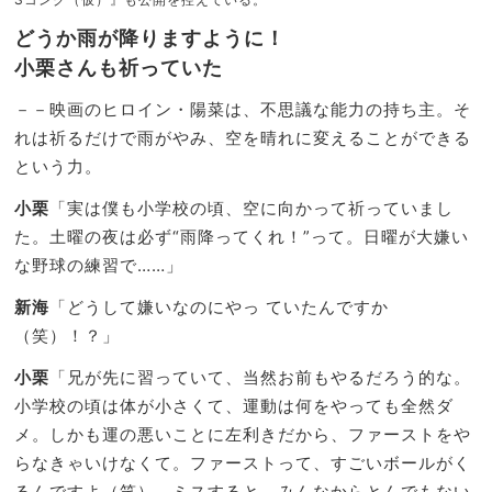
どうか雨が降りますように！
小栗さんも祈っていた
－－映画のヒロイン・陽菜は、不思議な能力の持ち主。そ
れは祈るだけで雨がやみ、空を晴れに変えることができる
という力。
小栗
「実は僕も小学校の頃、空に向かって祈っていまし
た。土曜の夜は必ず“雨降ってくれ！”って。日曜が大嫌い
な野球の練習で……」
新海
「どうして嫌いなのにやっ ていたんですか
（笑）！？」
小栗
「兄が先に習っていて、当然お前もやるだろう的な。
小学校の頃は体が小さくて、運動は何をやっても全然ダ
メ。しかも運の悪いことに左利きだから、ファーストをや
らなきゃいけなくて。ファーストって、すごいボールがく
るんですよ（笑）。ミスすると、みんなからとんでもない