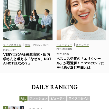
ライフスタイル
|
旅行
ビューティー
|
スキンケア
2026.07.27
VERY世代が金融教育家・田内
2026.07.07
ベスコス受賞の「エリクシー
学さんと考える「なぜ今、NOT
ル」が最適解！？ママのシワに
A HOTELなの？」
幸せ感が滲む理由とは
DAILY RANKING
ALL
ファッション
ビューティ
ライフスタイル
ファッション