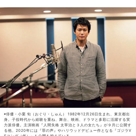
◉俳優・小栗 旬（おぐり・しゅん） 1982年12月26日生まれ、東京都出
身。子役時代から経験を重ね、舞台、映画、ドラマと多彩に活躍する実
力派俳優。主演映画『人間失格 太宰治と３人の女たち』が９月に公開す
る他、2020年には『罪の声』やハリウッドデビュー作となる『ゴジラV
Sコング（仮）』も公開を控えている。