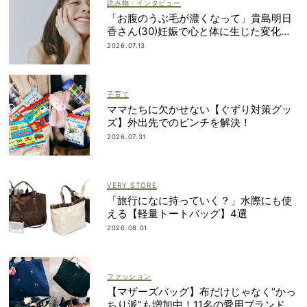
読み物・インタビュー
「お腹のうぶ毛が濃くなって」貴島明日
香さん(30)妊娠で心と体に生じた変化も
「愛しいです」
2026.07.13
子育て
ママたちに欠かせない【ぐずり対策グッ
ズ】外出先でのピンチを解決！
2026.07.31
VERY STORE
「旅行になに持っていく？」水際にも使
える【軽量トートバッグ】4選
2026.08.01
ファッション
【マザーズバッグ】布だけじゃなく“かっ
ちり派”も増加中！11名の愛用ブランド