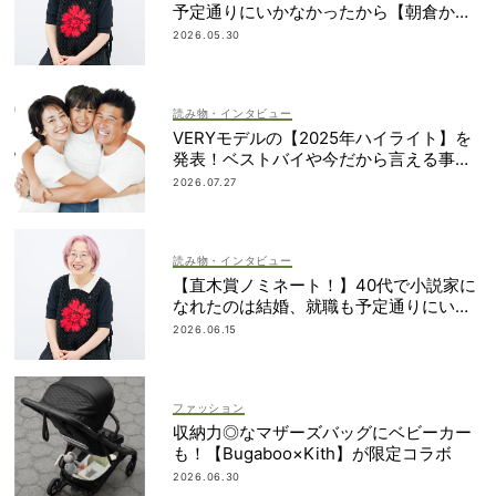
予定通りにいかなかったから【朝倉かす
みさん】
2026.05.30
読み物・インタビュー
VERYモデルの【2025年ハイライト】を
発表！ベストバイや今だから言える事件
簿も大公開
2026.07.27
読み物・インタビュー
【直木賞ノミネート！】40代で小説家に
なれたのは結婚、就職も予定通りにいか
なかったから｜朝倉かすみさん
2026.06.15
ファッション
収納力◎なマザーズバッグにベビーカー
も！【Bugaboo×Kith】が限定コラボ
2026.06.30