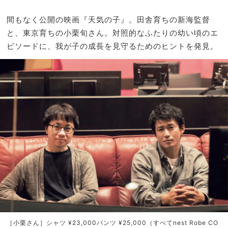
東京
家族
と北
旅】
間もなく公開の映画『天気の子』。田舎育ちの新海監督
海
を
と、東京育ちの小栗旬さん。対照的なふたりの幼い頃のエ
道”
ピソードに、我が子の成長を見守るためのヒントを発見。
を行
き来
して
家族
で決
断
［小栗さん］シャツ ¥23,000パンツ ¥25,000（すべてnest Robe CO