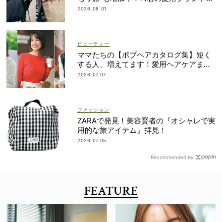
は？
2026.08.01
ビューティー
ママたちの【ボブヘアカタログ集】短く
する人、増えてます！愛用ヘアケアまで
全部見せ
2026.07.07
ファッション
ZARAで発見！美容賢者の『オシャレで実
用的な旅アイテム』拝見！
2026.07.05
Recommended by
FEATURE