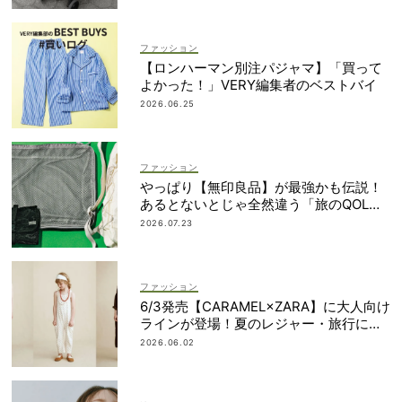
ファッション
【ロンハーマン別注パジャマ】「買って
よかった！」VERY編集者のベストバイ
2026.06.25
ファッション
やっぱり【無印良品】が最強かも伝説！
あるとないとじゃ全然違う「旅のQOL爆
上げアイテム」
2026.07.23
ファッション
6/3発売【CARAMEL×ZARA】に大人向け
ラインが登場！夏のレジャー・旅行にも
おすすめ
2026.06.02