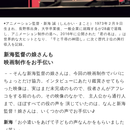
◉アニメーション監督・新海 誠（しんかい・まこと） 1973年２月９日
生まれ、長野県出身。大学卒業後、一般企業に就職するが28歳で退職
し、アニメーション制作の道へ。2016年に公開された『君の名は。』は
世界的な大ヒットとなり、『千と千尋の神隠し』に次ぐ歴代２位の興行
収入を記録。
新海監督の娘さんも
映画制作をお手伝い
－－そんな新海監督の娘さんは、今回の映画制作でパパに
ちょっとだけ協力。インタビューにあたり鑑賞させてもら
った映像は、実はまだ未完成のもので、役者さんがアフレ
コをする前のもの。その映像のなかで、 主人公から通行人
まで、ほぼすべての役の声を 演じていたのは、なんと新海
監督！娘さんは、いくつかの声でお手伝い♪
新海
「お小遣いをあげて子どもの声なんかをもらいました
（笑）」