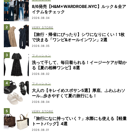
8/6発売【H&M×WARDROBE.NYC】ルック＆全ア
イテムをチェック
2026.08.04
VERY STORE
【旅行・帰省にぴったり】シワになりにくい！1枚
で決まる「ワンピ&オールインワン」2選
2026.08.05
ファッション
洗って干して、毎日着られる！イージーケアが助か
る【夏の相棒ワンピ】8選
2026.08.02
ファッション
大人の【キレイめスポサン5選】厚底、ふわふわソ
ール…歩きやすくて夏の旅行にも！
2026.08.04
VERY STORE
「旅行になに持っていく？」水際にも使える【軽量
トートバッグ】4選
2026.08.01