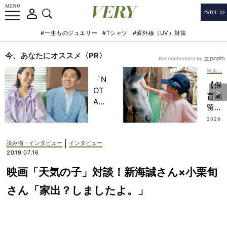
#一生ものジュエリー
#Tシャツ
#紫外線（UV）対策
今、あなたにオススメ〈PR〉
Recommended by
読み物・インタビュー
「N
【保
OT
育園
A
留
HO
学】
2026
TEL
.08.0
が移
5
」で
住の
|
読み物・インタビュー
インタビュー
子ど
ステ
2019.07.16
もの
ップ
記憶
映画「天気の子」対談！新海誠さん×小栗旬
に！
に一
2カ
さん「家出？しましたよ。」
生残
月お
る
き
【極
に“
上の