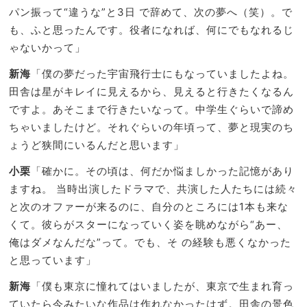
パン振って“違うな”と3日 で辞めて、次の夢へ（笑）。で
も、ふと思ったんです。役者になれば、何にでもなれるじ
ゃないかって」
新海
「僕の夢だった宇宙飛行士にもなっていましたよね。
田舎は星がキレイに見えるから、見えると行きたくなるん
ですよ。あそこまで行きたいなって。中学生ぐらいで諦め
ちゃいましたけど。それぐらいの年頃って、夢と現実のち
ょうど狭間にいるんだと思います」
小栗
「確かに。その頃は、何だか悩ましかった記憶があり
ますね。 当時出演したドラマで、共演した人たちには続々
と次のオファーが来るのに、自分のところには1本も来な
くて。彼らがスターになっていく姿を眺めながら“あー、
俺はダメなんだな”って。でも、そ の経験も悪くなかった
と思っています」
新海
「僕も東京に憧れてはいましたが、東京で生まれ育っ
ていたら今みたいな作品は作れなかったはず。田舎の景色