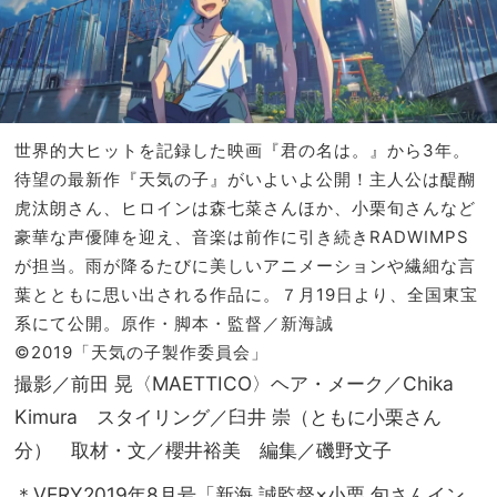
世界的大ヒットを記録した映画『君の名は。』から3年。
待望の最新作『天気の子』がいよいよ公開！主人公は醍醐
虎汰朗さん、ヒロインは森七菜さんほか、小栗旬さんなど
豪華な声優陣を迎え、音楽は前作に引き続きRADWIMPS
が担当。雨が降るたびに美しいアニメーションや繊細な言
葉とともに思い出される作品に。７月19日より、全国東宝
系にて公開。原作・脚本・監督／新海誠
©2019「天気の子製作委員会」
撮影／前田 晃〈MAETTICO〉ヘア・メーク／Chika
Kimura スタイリング／臼井 崇（ともに小栗さん
分） 取材・文／櫻井裕美 編集／磯野文子
＊VERY2019年8月号「新海 誠監督×小栗 旬さんイン