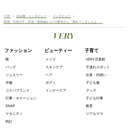
TOP
読み物・インタビュー
インタビュー
映画「天気の子」対談！新海誠さん×小栗旬さん「家出？しましたよ。」
ファッション
ビューティー
子育て
靴
メイク
VERY児童館
バッグ
スキンケア
子連れスポット
ジュエリー
ヘア
出産・内祝い
洋服
ボディ
子ども服
コスパブランド
インナーケア
グッズ
行事・オケージョン
子ども行事
SNAP
教育
マタニティ
リアルママ
時計