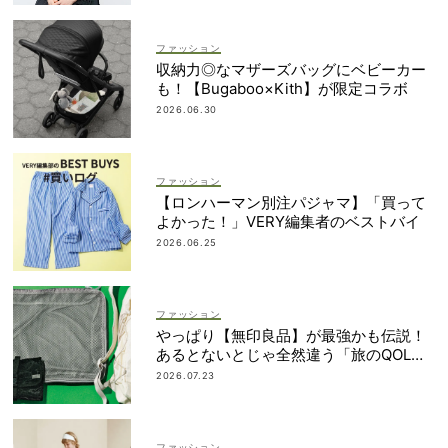
ファッション
収納力◎なマザーズバッグにベビーカー
も！【Bugaboo×Kith】が限定コラボ
2026.06.30
ファッション
【ロンハーマン別注パジャマ】「買って
よかった！」VERY編集者のベストバイ
2026.06.25
ファッション
やっぱり【無印良品】が最強かも伝説！
あるとないとじゃ全然違う「旅のQOL爆
上げアイテム」
2026.07.23
ファッション