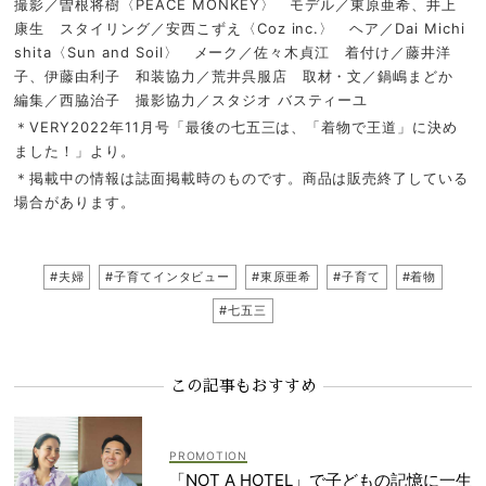
撮影／曽根将樹〈PEACE MONKEY〉 モデル／東原亜希、井上
康生 スタイリング／安西こずえ〈Coz inc.〉 ヘア／Dai Michi
shita〈Sun and Soil〉 メーク／佐々木貞江 着付け／藤井洋
子、伊藤由利子 和装協力／荒井呉服店 取材・文／鍋嶋まどか
編集／西脇治子 撮影協力／スタジオ バスティーユ
＊VERY2022年11月号「最後の七五三は、「着物で王道」に決め
ました！」より。
＊掲載中の情報は誌面掲載時のものです。商品は販売終了している
場合があります。
#夫婦
#子育てインタビュー
#東原亜希
#子育て
#着物
#七五三
この記事もおすすめ
「NOT A HOTEL」で子どもの記憶に一生