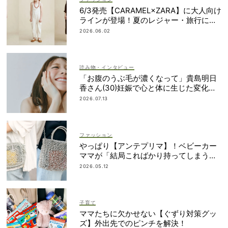
6/3発売【CARAMEL×ZARA】に大人向け
ラインが登場！夏のレジャー・旅行にも
おすすめ
2026.06.02
読み物・インタビュー
「お腹のうぶ毛が濃くなって」貴島明日
香さん(30)妊娠で心と体に生じた変化も
「愛しいです」
2026.07.13
ファッション
やっぱり【アンテプリマ】！ベビーカー
ママが「結局こればかり持ってしまう」
納得の理由
2026.05.12
子育て
ママたちに欠かせない【ぐずり対策グッ
ズ】外出先でのピンチを解決！