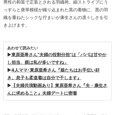
男性の和装で正装とされる羽織袴。細ストライプにう
っすらと唐草模様が織り込まれた黒の着物に、黒の羽
織を重ねたシックな佇まいが康生さんの凛々しさを引
き上げます。
あわせて読みたい
▶︎
東原亜希さん“夫婦の役割分担”は「パパは甘やか
し担当、躾は私が多いですね」
▶︎
4人ママ･東原亜希さん『娘たちはお手伝い好
き。息子も柔道着は自分で干します』
▶︎
【夫婦共演動画あり】東原亜希さん『夫・康生さ
んに求めること』夫婦デートに密着