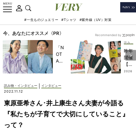
#一生ものジュエリー
#Tシャツ
#紫外線（UV）対策
今、あなたにオススメ〈PR〉
Recommended by
読み物・インタビュー
「N
昨年
OT
開催
A
【V
HO
ERY
2026
TEL
.07.2
FES
5
」で
.
|
読み物・インタビュー
インタビュー
子ど
202
2022.11.12
もの
5】
記憶
東原亜希さん･井上康生さん夫妻が今語る
の舞
に一
台裏
『私たちが子育てで大切にしていること』
生残
を大
る
って？
公
【極
開！
上の