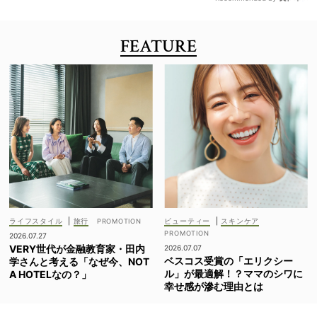
FEATURE
ライフスタイル
|
旅行
ビューティー
|
スキンケア
2026.07.27
VERY世代が金融教育家・田内
2026.07.07
ベスコス受賞の「エリクシー
学さんと考える「なぜ今、NOT
ル」が最適解！？ママのシワに
A HOTELなの？」
幸せ感が滲む理由とは