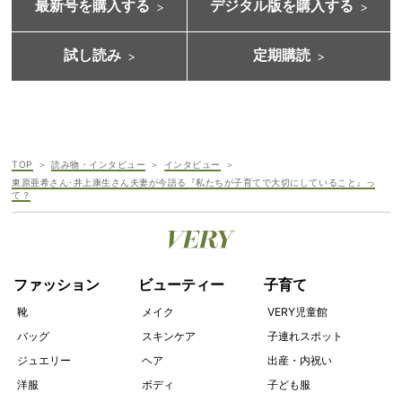
最新号を購入する
デジタル版を購入する
試し読み
定期購読
TOP
読み物・インタビュー
インタビュー
東原亜希さん･井上康生さん夫妻が今語る『私たちが子育てで大切にしていること』っ
て？
ファッション
ビューティー
子育て
靴
メイク
VERY児童館
バッグ
スキンケア
子連れスポット
ジュエリー
ヘア
出産・内祝い
洋服
ボディ
子ども服