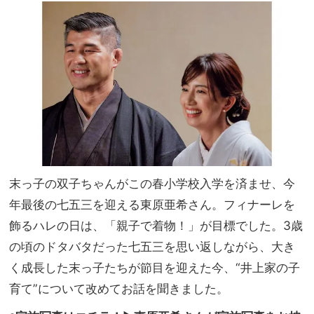
モデ
家族
ルズ
旅】
大集
を
合、
早着
替え
作戦
etc.
末っ子の双子ちゃんがこの春小学校入学を済ませ、今
年最後の七五三を迎える東原亜希さん。フィナーレを
飾るハレの日は、「親子で着物！」が目標でした。3歳
の頃のドタバタだった七五三を思い返しながら、大き
く成長した末っ子たちが節目を迎えた今、“井上家の子
育て”について改めてお話を聞きました。