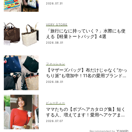
2026.07.31
VERY STORE
「旅行になに持っていく？」水際にも使
える【軽量トートバッグ】4選
2026.08.01
ファッション
【マザーズバッグ】布だけじゃなく“かっ
ちり派”も増加中！11名の愛用ブランド
は？
2026.08.01
ビューティー
ママたちの【ボブヘアカタログ集】短く
する人、増えてます！愛用ヘアケアまで
全部見せ
2026.07.07
Recommended by