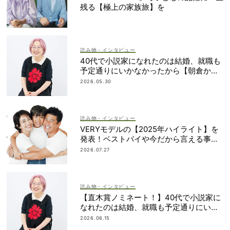
残る【極上の家族旅】を
読み物・インタビュー
40代で小説家になれたのは結婚、就職も
予定通りにいかなかったから【朝倉かす
みさん】
2026.05.30
読み物・インタビュー
VERYモデルの【2025年ハイライト】を
発表！ベストバイや今だから言える事件
簿も大公開
2026.07.27
読み物・インタビュー
【直木賞ノミネート！】40代で小説家に
なれたのは結婚、就職も予定通りにいか
なかったから｜朝倉かすみさん
2026.06.15