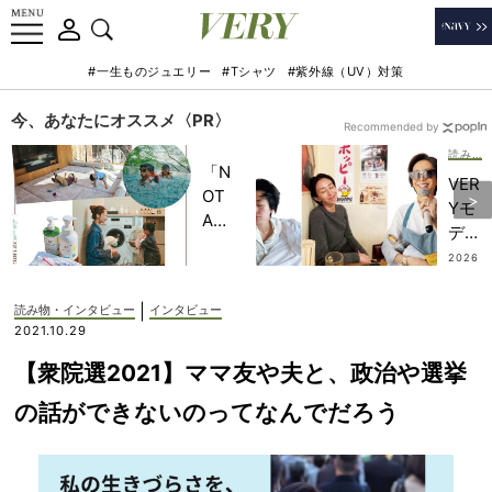
#一生ものジュエリー
#Tシャツ
#紫外線（UV）対策
今、あなたにオススメ〈PR〉
Recommended by
読み物・インタビュー
「N
VER
OT
Yモ
A
デル
HO
の神
2026
TEL
.07.2
山ま
9
」で
りあ
|
読み物・インタビュー
インタビュー
子ど
さ
2021.10.29
もの
ん、
記憶
【衆院選2021】ママ友や夫と、政治や選挙
この
に一
春は
の話ができないのってなんでだろう
生残
「頑
る
張ら
【極
な
上の