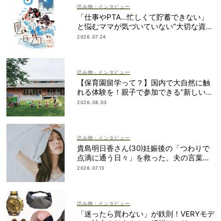
読み物・インタビュー
「仕事やPTA…忙しくて貯蓄できない」
と悩むママが気づいていない“大切な資
産”って？
2026.07.24
読み物・インタビュー
【保育園留学って？】国内で大自然に触
れる体験を！親子で参加できる“新しい選
択肢”
2026.08.03
読み物・インタビュー
貴島明日香さん(30)妊娠後の「つわりで
点滴に通う日々」を救った、夫の言葉と
朝マック
2026.07.13
読み物・インタビュー
「迷ったら買わない」が鉄則！VERYモデ