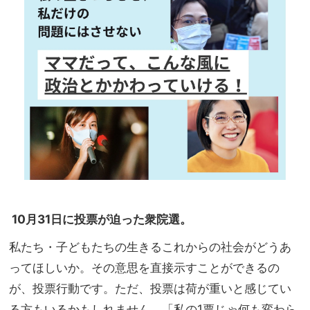
い」
家族
宣
旅】
言！
を
“ご
機嫌
スイ
ッ
チ”
の入
れ方
っ
て？
10月31日に投票が迫った衆院選。
私たち・子どもたちの生きるこれからの社会がどうあ
ってほしいか。その意思を直接示すことができるの
が、投票行動です。ただ、投票は荷が重いと感じてい
る方もいるかもしれません。「私の1票じゃ何も変わら