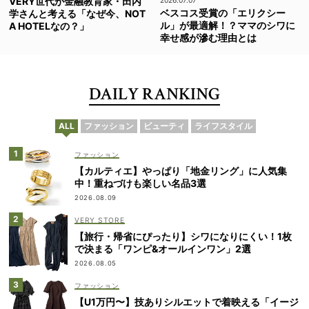
VERY世代が金融教育家・田内
ベスコス受賞の「エリクシー
学さんと考える「なぜ今、NOT
ル」が最適解！？ママのシワに
A HOTELなの？」
幸せ感が滲む理由とは
DAILY RANKING
ALL
ファッション
ビューティ
ライフスタイル
ファッション
【カルティエ】やっぱり「地金リング」に人気集
中！重ねづけも楽しい名品3選
2026.08.09
VERY STORE
【旅行・帰省にぴったり】シワになりにくい！1枚
で決まる「ワンピ&オールインワン」2選
2026.08.05
ファッション
【U1万円〜】技ありシルエットで着映える「イージ