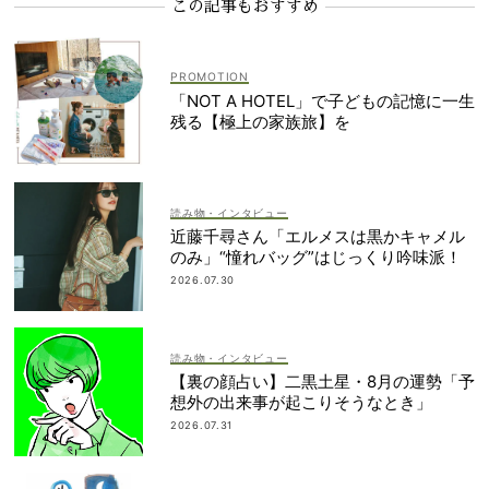
この記事もおすすめ
「NOT A HOTEL」で子どもの記憶に一生
残る【極上の家族旅】を
読み物・インタビュー
近藤千尋さん「エルメスは黒かキャメル
のみ」“憧れバッグ”はじっくり吟味派！
2026.07.30
読み物・インタビュー
【裏の顔占い】二黒土星・8月の運勢「予
想外の出来事が起こりそうなとき」
2026.07.31