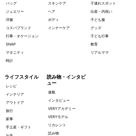
バッグ
スキンケア
子連れスポット
ジュエリー
ヘア
出産・内祝い
洋服
ボディ
子ども服
コスパブランド
インナーケア
グッズ
行事・オケージョン
子ども行事
SNAP
教育
マタニティ
リアルママ
時計
ライフスタイル
読み物・インタビ
ュー
レシピ
連載
インテリア
インタビュー
アウトドア
VERYアカデミー
旅行
VERYモデル
家事
リカレント
手土産・ギフト
読み物
お金