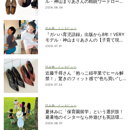
ル・神山まりあさんの精鋭ワードローブ1
2選
2026.08.04
読み物・インタビュー
『ガハハ育児語録』出版から8年！VERY
モデル・神山まりあさんの【子育て現在
地】
2026.07.31
読み物・インタビュー
近藤千尋さん「抱っこ紐卒業でヒール解
禁！」驚きのフィット感で“色ち買い”し
たパンプスって？
2026.07.24
読み物・インタビュー
夏休みに「保育園留学」という選択肢！
避暑地のインターなら外遊びも英語環境
もいいとこ取り
2026.08.07