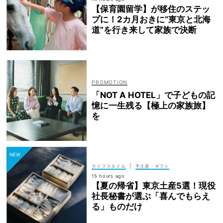
【保育園留学】が移住のステッ
プに！2カ月おきに“東京と北海
道”を行き来して家族で決断
「NOT A HOTEL」で子どもの記
憶に一生残る【極上の家族旅】
を
|
ライフスタイル
手土産・ギフト
15 hours ago
【夏の帰省】東京土産5選！現役
社長秘書が選ぶ「喜んでもらえ
る」ものだけ