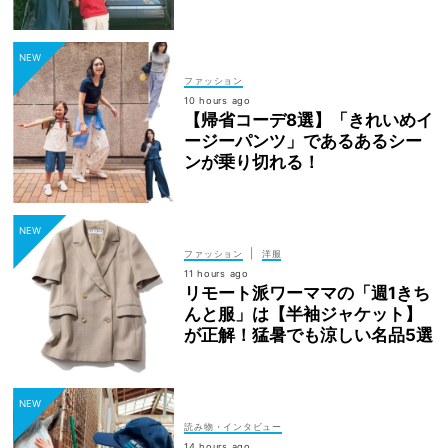
ファッション
10 hours ago
【帰省コーデ8選】「きれいめイ
ージーパンツ」であるあるシー
ンが乗り切れる！
|
ファッション
洋服
11 hours ago
リモート派ワーママの「週1きち
んと服」は【半袖ジャケット】
が正解！猛暑でも涼しい名品5選
読み物・インタビュー
14 hours ago