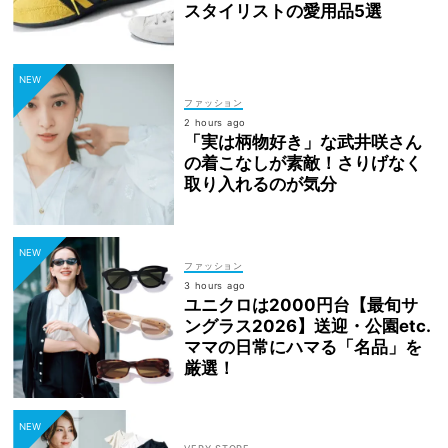
スタイリストの愛用品5選
ファッション
2 hours ago
「実は柄物好き」な武井咲さん
の着こなしが素敵！さりげなく
取り入れるのが気分
ファッション
3 hours ago
ユニクロは2000円台【最旬サ
ングラス2026】送迎・公園etc.
ママの日常にハマる「名品」を
厳選！