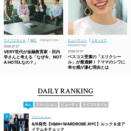
ライフスタイル
|
旅行
ビューティー
|
スキンケア
2026.07.27
VERY世代が金融教育家・田内
2026.07.07
ベスコス受賞の「エリクシー
学さんと考える「なぜ今、NOT
ル」が最適解！？ママのシワに
A HOTELなの？」
幸せ感が滲む理由とは
DAILY RANKING
ALL
ファッション
ビューティ
ライフスタイル
ファッション
8/6発売【H&M×WARDROBE.NYC】ルック＆全ア
イテムをチェック