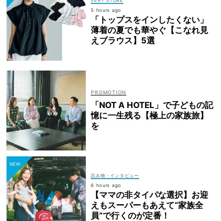
VERY STORE
5 hours ago
「トップスをインしたくない」
薄着の夏でも華やぐ【こなれ見
えブラウス】5選
「NOT A HOTEL」で子どもの記
憶に一生残る【極上の家族旅】
を
読み物・インタビュー
6 hours ago
【ママの非タイパな選択】お迎
えもスーパーもあえて“家族全
員”で行くのが定番！