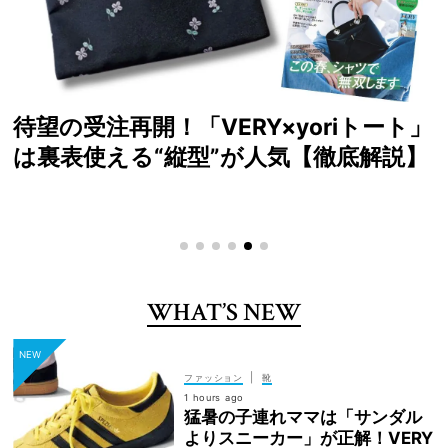
読者が選ぶ！2026年SS VERYベストコ
スメ大賞
WHAT’S NEW
|
ファッション
靴
1 hours ago
猛暑の子連れママは「サンダル
よりスニーカー」が正解！VERY