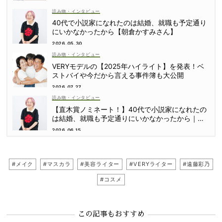
読み物・インタビュー
40代で小説家になれたのは結婚、就職も予定通り
にいかなかったから【朝倉かすみさん】
2026.05.30
読み物・インタビュー
VERYモデルの【2025年ハイライト】を発表！ベ
ストバイや今だから言える事件簿も大公開
2026.07.27
読み物・インタビュー
【直木賞ノミネート！】40代で小説家になれたの
は結婚、就職も予定通りにいかなかったから｜朝
倉かすみさん
2026.06.15
#メイク
#マスカラ
#美容ライター
#VERYライター
#遠藤彩乃
#コスメ
この記事もおすすめ