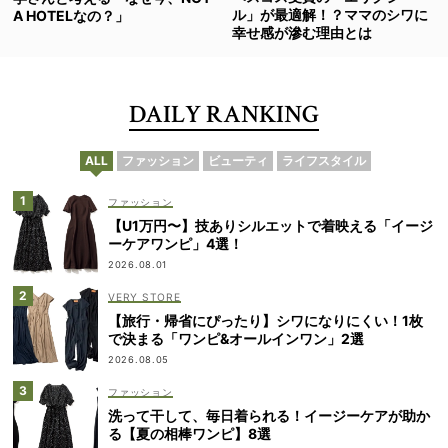
ル」が最適解！？ママのシワに
A HOTELなの？」
幸せ感が滲む理由とは
DAILY RANKING
ALL
ファッション
ビューティ
ライフスタイル
ファッション
【U1万円〜】技ありシルエットで着映える「イージ
ーケアワンピ」4選！
2026.08.01
VERY STORE
【旅行・帰省にぴったり】シワになりにくい！1枚
で決まる「ワンピ&オールインワン」2選
2026.08.05
ファッション
洗って干して、毎日着られる！イージーケアが助か
る【夏の相棒ワンピ】8選