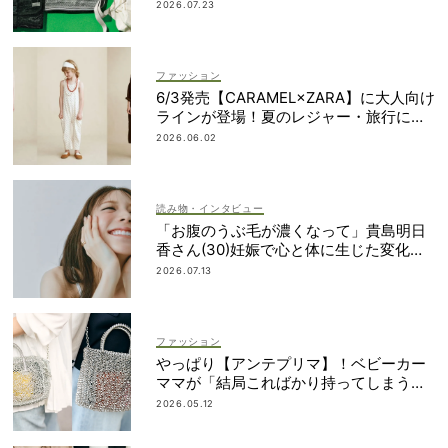
上げアイテム」
2026.07.23
ファッション
6/3発売【CARAMEL×ZARA】に大人向け
ラインが登場！夏のレジャー・旅行にも
おすすめ
2026.06.02
読み物・インタビュー
「お腹のうぶ毛が濃くなって」貴島明日
香さん(30)妊娠で心と体に生じた変化も
「愛しいです」
2026.07.13
ファッション
やっぱり【アンテプリマ】！ベビーカー
ママが「結局こればかり持ってしまう」
納得の理由
2026.05.12