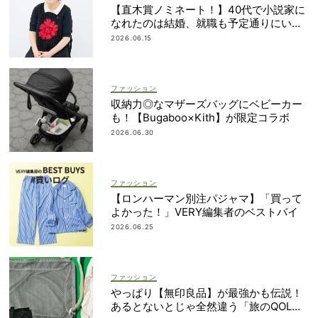
【直木賞ノミネート！】40代で小説家に
なれたのは結婚、就職も予定通りにいか
なかったから｜朝倉かすみさん
2026.06.15
ファッション
収納力◎なマザーズバッグにベビーカー
も！【Bugaboo×Kith】が限定コラボ
2026.06.30
ファッション
【ロンハーマン別注パジャマ】「買って
よかった！」VERY編集者のベストバイ
2026.06.25
ファッション
やっぱり【無印良品】が最強かも伝説！
あるとないとじゃ全然違う「旅のQOL爆