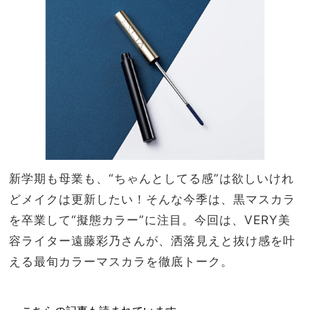
ップ
家族
で作
旅】
る
を
「崩
れに
くい
まと
め
髪」
新学期も母業も、“ちゃんとしてる感”は欲しいけれ
どメイクは更新したい！そんな今季は、黒マスカラ
を卒業して“擬態カラー”に注目。今回は、VERY美
容ライター遠藤彩乃さんが、洒落見えと抜け感を叶
える最旬カラーマスカラを徹底トーク。