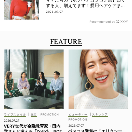
する人、増えてます！愛用ヘアケアまで
全部見せ
2026.07.07
Recommended by
FEATURE
ライフスタイル
|
旅行
ビューティー
|
スキンケア
2026.07.27
VERY世代が金融教育家・田内
2026.07.07
ベスコス受賞の「エリクシー
学さんと考える「なぜ今、NOT