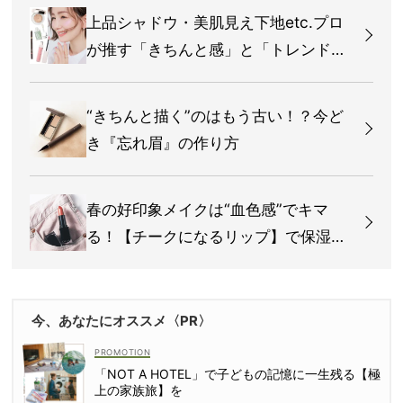
上品シャドウ・美肌見え下地etc.プロ
が推す「きちんと感」と「トレンド」
両立コスメ
“きちんと描く”のはもう古い！？今ど
き『忘れ眉』の作り方
春の好印象メイクは“血色感”でキマ
る！【チークになるリップ】で保湿も
発色もカバー
今、あなたにオススメ〈PR〉
「NOT A HOTEL」で子どもの記憶に一生残る【極
上の家族旅】を