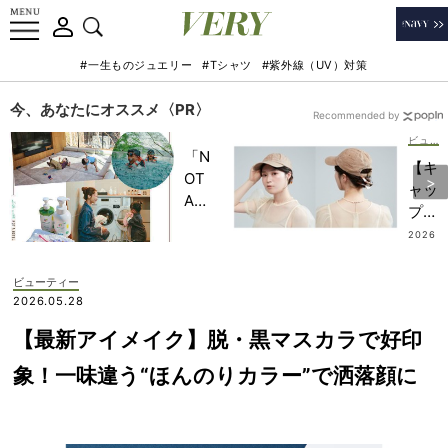
#一生ものジュエリー
#Tシャツ
#紫外線（UV）対策
今、あなたにオススメ〈PR〉
Recommended by
ビューティー
「N
【キ
OT
ャッ
A
プの
HO
日の
2026
TEL
.08.0
ヘア
8
」で
アレ
ビューティー
子ど
ン
2026.05.28
もの
ジ】
記憶
【最新アイメイク】脱・黒マスカラで好印
ボブ
に一
もま
象！一味違う“ほんのりカラー”で洒落顔に
生残
とま
る
る！
【極
クリ
上の