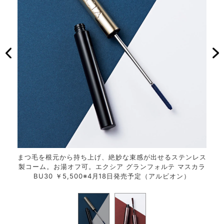
方位守
まつ毛を根元から持ち上げ、絶妙な束感が出せるステンレス
ロン
パース
製コーム。お湯オフ可。エクシア グランフォルテ マスカラ
備。
BU30 ￥5,500※4月18日発売予定（アルビオン）