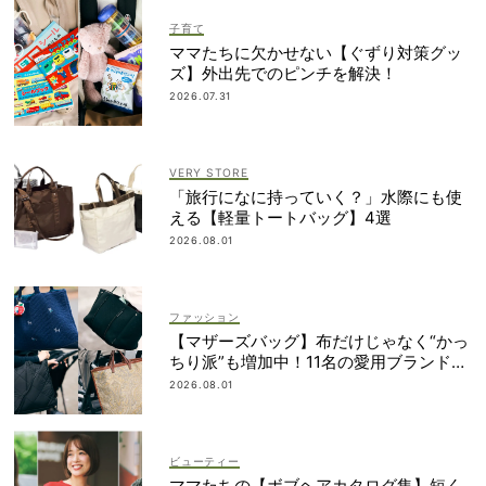
子育て
ママたちに欠かせない【ぐずり対策グッ
ズ】外出先でのピンチを解決！
2026.07.31
VERY STORE
「旅行になに持っていく？」水際にも使
える【軽量トートバッグ】4選
2026.08.01
ファッション
【マザーズバッグ】布だけじゃなく“かっ
ちり派”も増加中！11名の愛用ブランド
は？
2026.08.01
ビューティー
ママたちの【ボブヘアカタログ集】短く