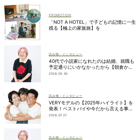
「NOT A HOTEL」で子どもの記憶に一生
残る【極上の家族旅】を
読み物・インタビュー
40代で小説家になれたのは結婚、就職も
予定通りにいかなかったから【朝倉かす
みさん】
2026.05.30
読み物・インタビュー
VERYモデルの【2025年ハイライト】を
発表！ベストバイや今だから言える事件
簿も大公開
2026.07.27
読み物・インタビュー