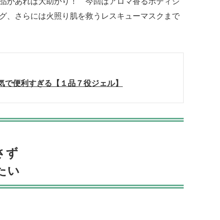
品があれば大助かり！ 今回はアロマ香るボディシ
グ、さらには火照り肌を救うレスキューマスクまで
気で便利すぎる【１品７役ジェル】
さず
たい