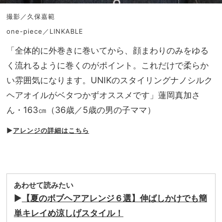
撮影／久保嘉範
one-piece／LINKABLE
「全体的に外巻きに巻いてから、顔まわりのみをゆる
く流れるように巻くのがポイント。これだけで柔らか
い雰囲気になります。UNIKのスタイリングナノシルク
ヘアオイルがベタつかずオススメです」蓮岡真加さ
ん・163㎝（36歳／5歳の男の子ママ）
▶︎
アレンジの詳細はこちら
あわせて読みたい
▶︎
【夏のボブヘアアレンジ６選】伸ばしかけでも簡
単キレイめ涼しげスタイル！