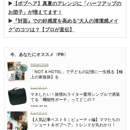
▶︎
【ボブヘア】真夏のアレンジに「ハーフアップの
お団子」が増えてます！
▶︎
『対面』での好感度を高める“大人の清潔感メイ
ク”のコツは？【プロが直伝】
今、あなたにオススメ〈PR〉
「NOT A HOTEL」で子どもの記憶に一生残る【極
上の家族旅】を
ビューティー
マネしたい！旅慣れライター愛用シンプルで洒落
てる「機能性ポーチ」ってどこの？
2026.07.10
ビューティー
【人気記事ベスト５｜ビューティ編】ママたちの
「ショート＆ボブヘア」トレンドが丸わかり！