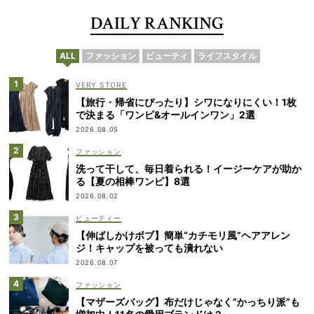
DAILY RANKING
ALL
ファッション
ビューティ
ライフスタイル
VERY STORE
【旅行・帰省にぴったり】シワになりにくい！1枚
で決まる「ワンピ&オールインワン」2選
2026.08.05
ファッション
洗って干して、毎日着られる！イージーケアが助か
る【夏の相棒ワンピ】8選
2026.08.02
ビューティー
【伸ばしかけボブ】簡単“カチモリ風”ヘアアレン
ジ！キャップを被っても潰れない
2026.08.07
ファッション
【マザーズバッグ】布だけじゃなく“かっちり派”も