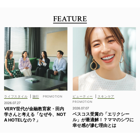
FEATURE
ライフスタイル
|
旅行
ビューティー
|
スキンケア
2026.07.27
VERY世代が金融教育家・田内
2026.07.07
ベスコス受賞の「エリクシー
学さんと考える「なぜ今、NOT
ル」が最適解！？ママのシワに
A HOTELなの？」
幸せ感が滲む理由とは