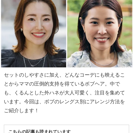
ョー
家族
ト＆
旅】
ボブ
を
ヘ
ア」
トレ
ンド
が丸
わか
り！
セットのしやすさに加え、どんなコーデにも映えるこ
とからママの圧倒的支持を得ているボブヘア。中で
も、くるんとした外ハネが大人可愛く、注目を集めて
います。今回は、ボブのレングス別にアレンジ方法を
ご紹介します！
こちらの記事も読まれています