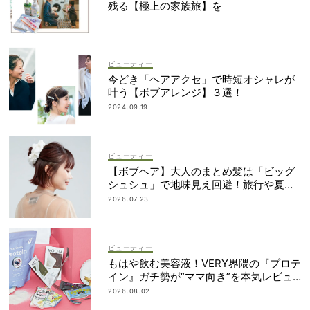
残る【極上の家族旅】を
ビューティー
今どき「ヘアアクセ」で時短オシャレが
叶う【ボブアレンジ】３選！
2024.09.19
ビューティー
【ボブヘア】大人のまとめ髪は「ビッグ
シュシュ」で地味見え回避！旅行や夏祭
りにも
2026.07.23
ビューティー
もはや飲む美容液！VERY界隈の『プロテ
イン』ガチ勢が“ママ向き”を本気レビュ
ー
2026.08.02