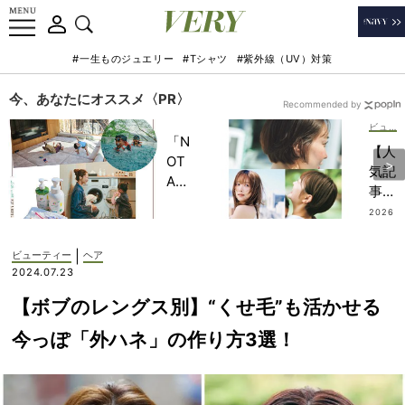
#一生ものジュエリー
#Tシャツ
#紫外線（UV）対策
今、あなたにオススメ〈PR〉
Recommended by
ビューティー
「N
【人
OT
気記
A
事ベ
HO
スト
2026
TEL
.07.2
５｜
9
」で
ビュ
|
ビューティー
ヘア
子ど
ーテ
2024.07.23
もの
ィ
記憶
【ボブのレングス別】“くせ毛”も活かせる
編】
に一
ママ
今っぽ「外ハネ」の作り方3選！
生残
たち
る
の
【極
「シ
上の