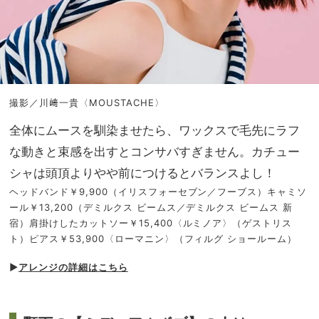
撮影／川﨑一貴〈MOUSTACHE〉
全体にムースを馴染ませたら、ワックスで毛先にラフ
な動きと束感を出すとコンサバすぎません。カチュー
シャは頭頂よりやや前につけるとバランスよし！
ヘッドバンド￥9,900（イリスフォーセブン／フーブス）キャミソ
ール￥13,200（デミルクス ビームス／デミルクス ビームス 新
宿）肩掛けしたカットソー￥15,400〈ルミノア〉（ゲストリス
ト）ピアス￥53,900〈ローマニン〉（フィルグ ショールーム）
▶︎
アレンジの詳細はこちら