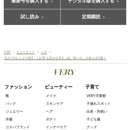
最新号を購入する
デジタル版を購入する
試し読み
定期購読
TOP
ビューティー
ヘア
【ボブのレングス別】“くせ毛”も活かせる今っぽ「外ハネ」の作り方3選！
ファッション
ビューティー
子育て
靴
メイク
VERY児童館
バッグ
スキンケア
子連れスポット
ジュエリー
ヘア
出産・内祝い
洋服
ボディ
子ども服
コスパブランド
インナーケア
グッズ