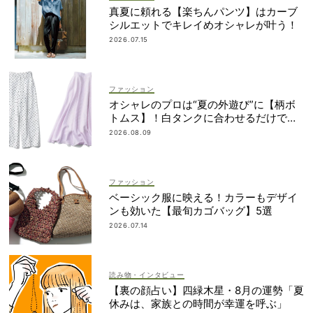
真夏に頼れる【楽ちんパンツ】はカーブ
シルエットでキレイめオシャレが叶う！
2026.07.15
ファッション
オシャレのプロは“夏の外遊び”に【柄ボ
トムス】！白タンクに合わせるだけで鮮
度アップ
2026.08.09
ファッション
ベーシック服に映える！カラーもデザイ
ンも効いた【最旬カゴバッグ】5選
2026.07.14
読み物・インタビュー
【裏の顔占い】四緑木星・8月の運勢「夏
休みは、家族との時間が幸運を呼ぶ」