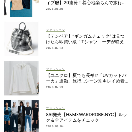
ィブ服】20連発！着心地楽ちんで旅行・
帰省にも◎
2026.08.05
ファッション
【テンベア】“ギンガムチェック”は見つ
けたら即買い級！Tシャツコーデが映え
る「夏の相棒バッグ」3選
2026.07.23
ファッション
【ユニクロ】夏でも長袖⁉「UVカットパ
ーカ」通勤、旅行…シーン別キレイめ着
こなし3選
2026.07.29
ファッション
8/6発売【H&M×WARDROBE.NYC】ルッ
ク＆全アイテムをチェック
2026.08.04