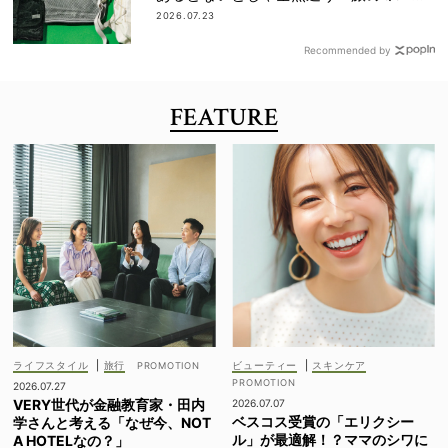
上げアイテム」
2026.07.23
Recommended by
FEATURE
ライフスタイル
|
旅行
ビューティー
|
スキンケア
2026.07.27
VERY世代が金融教育家・田内
2026.07.07
ベスコス受賞の「エリクシー
学さんと考える「なぜ今、NOT
ル」が最適解！？ママのシワに
A HOTELなの？」