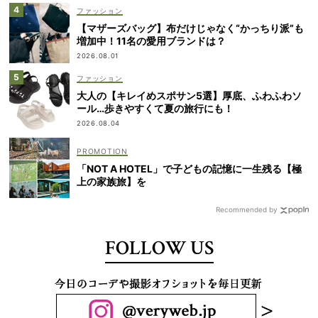
ファッション
【マザーズバッグ】布だけじゃなく“かっちり派”も
増加中！11名の愛用ブランドは？
2026.08.01
ファッション
大人の【キレイめスポサン5選】厚底、ふわふわソ
ール…歩きやすくて夏の旅行にも！
2026.08.04
「NOT A HOTEL」で子どもの記憶に一生残る【極
上の家族旅】を
Recommended by
FOLLOW US