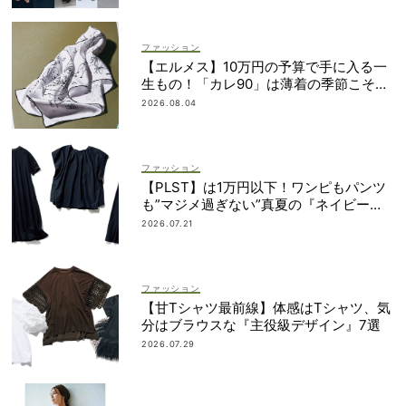
ファッション
【エルメス】10万円の予算で手に入る一
生もの！「カレ90」は薄着の季節こそ重
宝
2026.08.04
ファッション
【PLST】は1万円以下！ワンピもパンツ
も”マジメ過ぎない”真夏の『ネイビー
服』６選
2026.07.21
ファッション
【甘Tシャツ最前線】体感はTシャツ、気
分はブラウスな『主役級デザイン』7選
2026.07.29