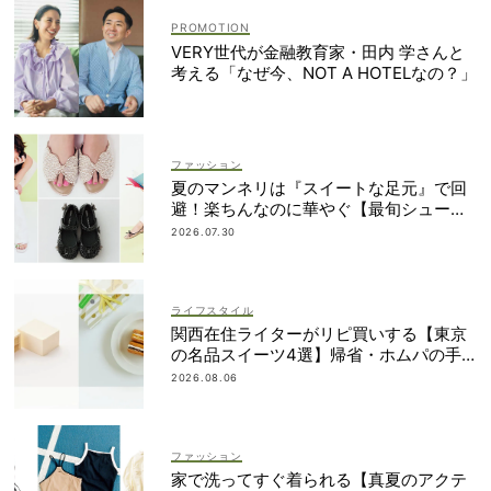
VERY世代が金融教育家・田内 学さんと
考える「なぜ今、NOT A HOTELなの？」
ファッション
夏のマンネリは『スイートな足元』で回
避！楽ちんなのに華やぐ【最旬シューズ1
6選】
2026.07.30
ライフスタイル
関西在住ライターがリピ買いする【東京
の名品スイーツ4選】帰省・ホムパの手
土産に
2026.08.06
ファッション
家で洗ってすぐ着られる【真夏のアクテ