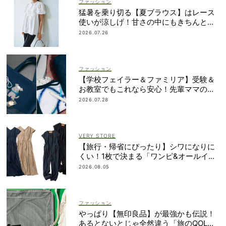
ファッション
猛暑を乗り切る【夏ブラウス】はレース
使いが涼しげ！甘さの中にもきちんと感
を
2026.07.26
ファッション
【学校フェイラー＆ファミリア】受験＆
お教室でもこれなら安心！先輩ママの地
味見えしないネイビー小物
2026.07.28
VERY STORE
【旅行・帰省にぴったり】シワになりに
くい！1枚で決まる「ワンピ&オールイン
ワン」2選
2026.08.05
ファッション
やっぱり【無印良品】が最強かも伝説！
あるとないとじゃ全然違う「旅のQOL爆