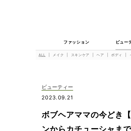
ファッション
ビュー
ALL
メイク
スキンケア
ヘア
ボディ
ビューティー
2023.09.21
ボブヘアママの今どき【
ンからカチューシャまで