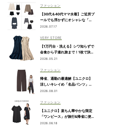
ファッション
【30代＆40代ママ水着】ご近所プ
ールでも浮かずにオシャレな「ラ
ッシュガード＆ショートパンツセ
2026.07.17
ット」6選！
VERY STORE
【1万円台・洗える】シワ知らずで
会食から子連れ旅まで！1枚で決ま
る『リボンワンピース』
2026.05.21
ファッション
帰省、通勤の最適解【ユニクロ】
涼しいキレイめ「名品パンツ」は
ブラウンが使える！
2026.08.01
ファッション
【ユニクロ】楽ちん華やかな限定
「ワンピース」が旅行&帰省に便
利！6/19発売
2026.06.18