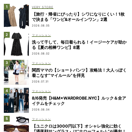
VERY STORE
【旅行・帰省にぴったり】シワになりにくい！1枚
で決まる「ワンピ&オールインワン」2選
2026.08.05
ファッション
洗って干して、毎日着られる！イージーケアが助か
る【夏の相棒ワンピ】8選
2026.08.02
ファッション
関西ママの【ショートパンツ】攻略法！大人っぽく
着こなす“マイルール”を拝見
2026.07.31
ファッション
8/6発売【H&M×WARDROBE.NYC】ルック＆全ア
イテムをチェック
2026.08.04
ファッション
【ユニクロは3000円以下】オシャレ強化に効く
『洒落顔サングラス』は“ナローフォルム”が最旬！