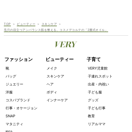
TOP
ビューティー
スキンケア
毛穴の目立つアンバランス肌を整える。コスメデコルテの「2層式オイル」
ファッション
ビューティー
子育て
靴
メイク
VERY児童館
バッグ
スキンケア
子連れスポット
ジュエリー
ヘア
出産・内祝い
洋服
ボディ
子ども服
コスパブランド
インナーケア
グッズ
行事・オケージョン
子ども行事
SNAP
教育
マタニティ
リアルママ
時計