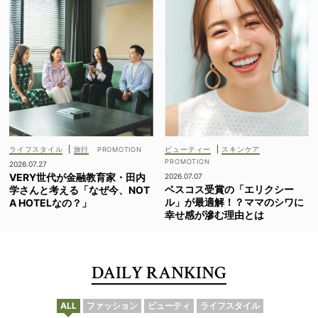
ライフスタイル
|
旅行
ビューティー
|
スキンケア
2026.07.27
VERY世代が金融教育家・田内
2026.07.07
ベスコス受賞の「エリクシー
学さんと考える「なぜ今、NOT
ル」が最適解！？ママのシワに
A HOTELなの？」
幸せ感が滲む理由とは
DAILY RANKING
ALL
ファッション
ビューティ
ライフスタイル