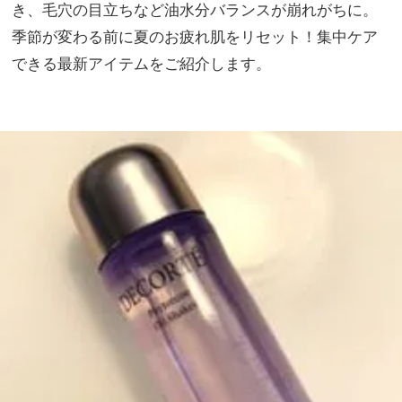
【最
き、毛穴の目立ちなど油水分バランスが崩れがちに。
家族
旬ヘ
旅】
季節が変わる前に夏のお疲れ肌をリセット！集中ケア
アア
を
できる最新アイテムをご紹介します。
ク
セ】
6選