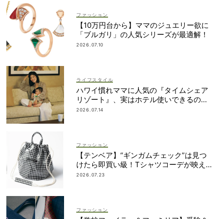
ファッション
【10万円台から】ママのジュエリー欲に
「ブルガリ」の人気シリーズが最適解！
2026.07.10
ライフスタイル
ハワイ慣れママに人気の『タイムシェア
リゾート』、実はホテル使いできるの知
ってた？
2026.07.14
ファッション
【テンベア】“ギンガムチェック”は見つ
けたら即買い級！Tシャツコーデが映え
る「夏の相棒バッグ」3選
2026.07.23
ファッション