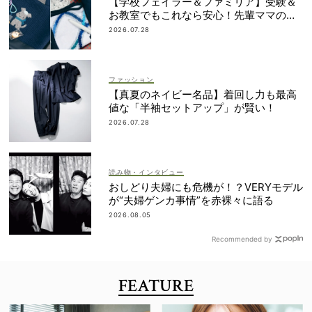
【学校フェイラー＆ファミリア】受験＆
お教室でもこれなら安心！先輩ママの地
味見えしないネイビー小物
2026.07.28
ファッション
【真夏のネイビー名品】着回し力も最高
値な「半袖セットアップ」が賢い！
2026.07.28
読み物・インタビュー
おしどり夫婦にも危機が！？VERYモデル
が“夫婦ゲンカ事情”を赤裸々に語る
2026.08.05
Recommended by
FEATURE