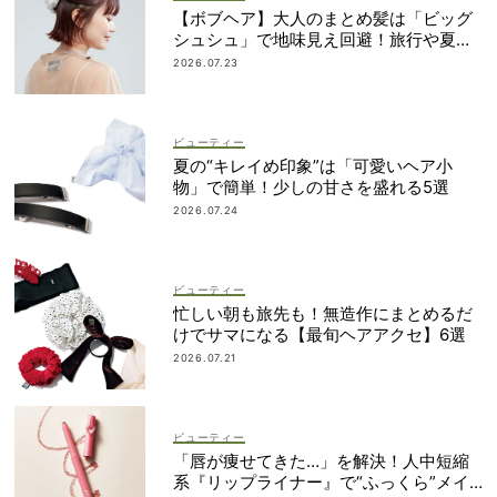
【ボブヘア】大人のまとめ髪は「ビッグ
シュシュ」で地味見え回避！旅行や夏祭
りにも
2026.07.23
ビューティー
夏の“キレイめ印象”は「可愛いヘア小
物」で簡単！少しの甘さを盛れる5選
2026.07.24
ビューティー
忙しい朝も旅先も！無造作にまとめるだ
けでサマになる【最旬ヘアアクセ】6選
2026.07.21
ビューティー
「唇が痩せてきた…」を解決！人中短縮
系『リップライナー』で“ふっくら”メイ