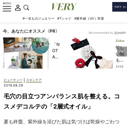
#一生ものジュエリー
#Tシャツ
#紫外線（UV）対策
今、あなたにオススメ〈PR〉
Recommended by
ビューティー
「N
忙し
OT
い朝
A
も旅
HO
先
2026
TEL
.07.2
も！
1
」で
無造
|
ビューティー
スキンケア
子ど
作に
2019.08.29
もの
まと
記憶
毛穴の目立つアンバランス肌を整える。コ
める
に一
だけ
スメデコルテの「2層式オイル」
生残
でサ
る
マに
【極
夏も終盤、紫外線を浴びた肌は気づけば乾燥やごわつ
なる
上の