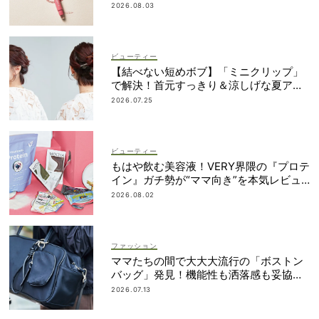
ク
2026.08.03
ビューティー
【結べない短めボブ】「ミニクリップ」
で解決！首元すっきり＆涼しげな夏アレ
ンジ
2026.07.25
ビューティー
もはや飲む美容液！VERY界隈の『プロテ
イン』ガチ勢が“ママ向き”を本気レビュ
ー
2026.08.02
ファッション
ママたちの間で大大大流行の「ボストン
バッグ」発見！機能性も洒落感も妥協し
ない
2026.07.13