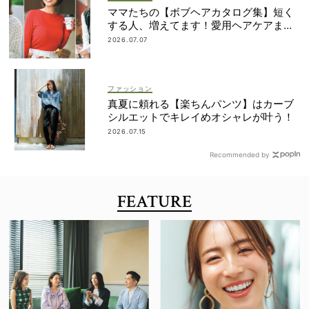
ママたちの【ボブヘアカタログ集】短く
する人、増えてます！愛用ヘアケアまで
全部見せ
2026.07.07
ファッション
真夏に頼れる【楽ちんパンツ】はカーブ
シルエットでキレイめオシャレが叶う！
2026.07.15
Recommended by
FEATURE