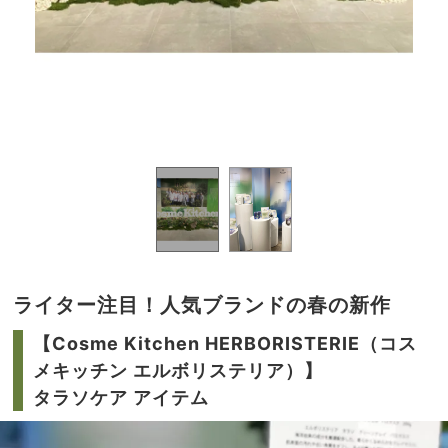
をして
デト
堂に。
くれ
ライター注目！人気ブランドの春の新作
【Cosme Kitchen HERBORISTERIE（コス
メキッチン エルボリステリア）】
タラソケア アイテム