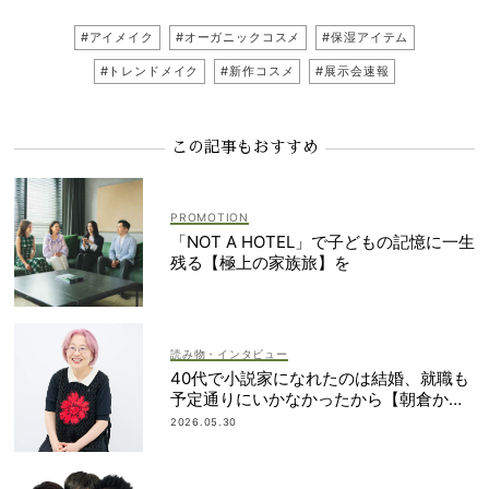
#アイメイク
#オーガニックコスメ
#保湿アイテム
#トレンドメイク
#新作コスメ
#展示会速報
この記事もおすすめ
「NOT A HOTEL」で子どもの記憶に一生
残る【極上の家族旅】を
読み物・インタビュー
40代で小説家になれたのは結婚、就職も
予定通りにいかなかったから【朝倉かす
みさん】
2026.05.30