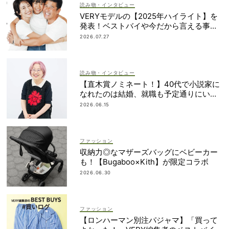
読み物・インタビュー
VERYモデルの【2025年ハイライト】を
発表！ベストバイや今だから言える事件
簿も大公開
2026.07.27
読み物・インタビュー
【直木賞ノミネート！】40代で小説家に
なれたのは結婚、就職も予定通りにいか
なかったから｜朝倉かすみさん
2026.06.15
ファッション
収納力◎なマザーズバッグにベビーカー
も！【Bugaboo×Kith】が限定コラボ
2026.06.30
ファッション
【ロンハーマン別注パジャマ】「買って