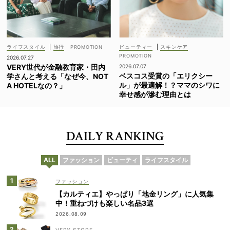
ライフスタイル
|
旅行
ビューティー
|
スキンケア
2026.07.27
VERY世代が金融教育家・田内
2026.07.07
ベスコス受賞の「エリクシー
学さんと考える「なぜ今、NOT
ル」が最適解！？ママのシワに
A HOTELなの？」
幸せ感が滲む理由とは
DAILY RANKING
ALL
ファッション
ビューティ
ライフスタイル
ファッション
【カルティエ】やっぱり「地金リング」に人気集
中！重ねづけも楽しい名品3選
2026.08.09