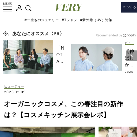
#一生ものジュエリー
#Tシャツ
#紫外線（UV）対策
今、あなたにオススメ〈PR〉
Recommended by
ビューティー
「N
【伸
OT
ばし
A
かけ
HO
ボ
2026
TEL
.08.0
ブ】
7
」で
簡
ビューティー
子ど
単“
2023.02.09
もの
カチ
記憶
オーガニックコスメ、この春注目の新作
モリ
に一
風”
は？【コスメキッチン展示会レポ】
生残
ヘア
る
アレ
【極
ン
上の