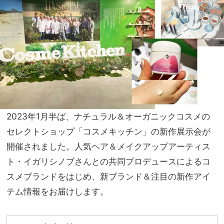
ジ！
家族
キャ
旅】
ップ
を
を被
って
も潰
れな
い
2023年1月半ば、ナチュラル＆オーガニックコスメの
セレクトショップ「コスメキッチン」の新作展示会が
開催されました。人気ヘア＆メイクアップアーティス
ト・イガリシノブさんとの共同プロデュースによるコ
スメブランドをはじめ、新ブランド＆注目の新作アイ
テム情報をお届けします。