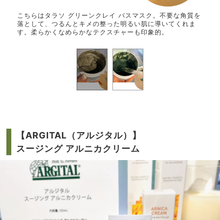
りぷる
こちらはタラソ グリーンクレイ バスマスク。不要な角質を
こち
できる
落として、つるんとキメの整った明るい肌に導いてくれま
ぷる
。
す。柔らかくなめらかなテクスチャーも印象的。
のも
【
ARGITAL
（アルジタル）】
スージング アルニカクリーム