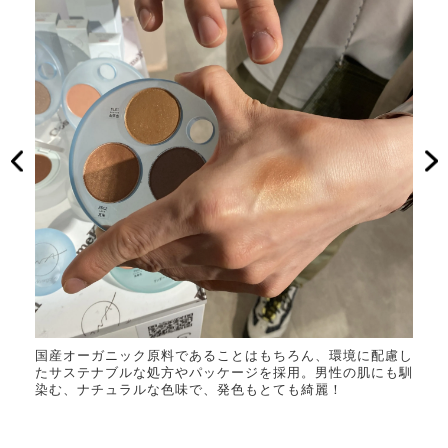
デー
国産オーガニック原料であることはもちろん、環境に配慮し
コス
今っぽ
たサステナブルな処方やパッケージを採用。男性の肌にも馴
ショ
っと垢
染む、ナチュラルな色味で、発色もとても綺麗！
くて
クのア
抜け
プデ