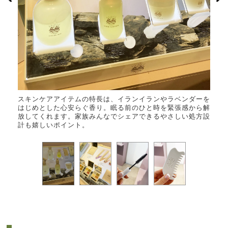
スキンケアアイテムの特長は、イランイランやラベンダーを
フェ
はじめとした心安らぐ香り。眠る前のひと時を緊張感から解
ト、
放してくれます。家族みんなでシェアできるやさしい処方設
らス
計も嬉しいポイント。
オフ