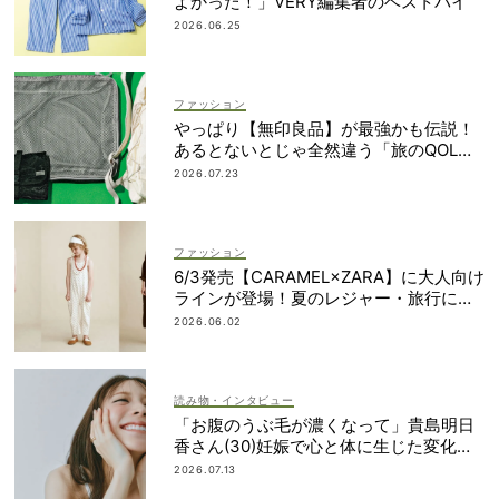
よかった！」VERY編集者のベストバイ
2026.06.25
ファッション
やっぱり【無印良品】が最強かも伝説！
あるとないとじゃ全然違う「旅のQOL爆
上げアイテム」
2026.07.23
ファッション
6/3発売【CARAMEL×ZARA】に大人向け
ラインが登場！夏のレジャー・旅行にも
おすすめ
2026.06.02
読み物・インタビュー
「お腹のうぶ毛が濃くなって」貴島明日
香さん(30)妊娠で心と体に生じた変化も
「愛しいです」
2026.07.13