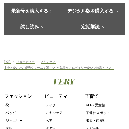
最新号を購入する
デジタル版を購入する
試し読み
定期購読
TOP
ビューティー
スキンケア
【今冬使いたい優秀クリーム５選】シワ･乾燥ケアにデイリー使いで効果アップ！
ファッション
ビューティー
子育て
靴
メイク
VERY児童館
バッグ
スキンケア
子連れスポット
ジュエリー
ヘア
出産・内祝い
洋服
ボディ
子ども服