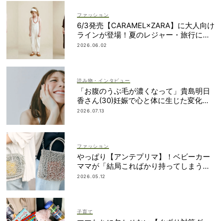
ファッション
6/3発売【CARAMEL×ZARA】に大人向け
ラインが登場！夏のレジャー・旅行にも
おすすめ
2026.06.02
読み物・インタビュー
「お腹のうぶ毛が濃くなって」貴島明日
香さん(30)妊娠で心と体に生じた変化も
「愛しいです」
2026.07.13
ファッション
やっぱり【アンテプリマ】！ベビーカー
ママが「結局こればかり持ってしまう」
納得の理由
2026.05.12
子育て