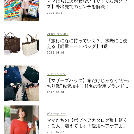
ママたちに欠かせない【ぐずり対策グッ
ズ】外出先でのピンチを解決！
2026.07.31
VERY STORE
「旅行になに持っていく？」水際にも使
える【軽量トートバッグ】4選
2026.08.01
ファッション
【マザーズバッグ】布だけじゃなく“かっ
ちり派”も増加中！11名の愛用ブランド
は？
2026.08.01
ビューティー
ママたちの【ボブヘアカタログ集】短く
する人、増えてます！愛用ヘアケアまで
全部見せ
2026.07.07