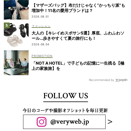
【マザーズバッグ】布だけじゃなく“かっちり派”も
増加中！11名の愛用ブランドは？
2026.08.01
ファッション
大人の【キレイめスポサン5選】厚底、ふわふわソ
ール…歩きやすくて夏の旅行にも！
2026.08.04
「NOT A HOTEL」で子どもの記憶に一生残る【極
上の家族旅】を
Recommended by
FOLLOW US