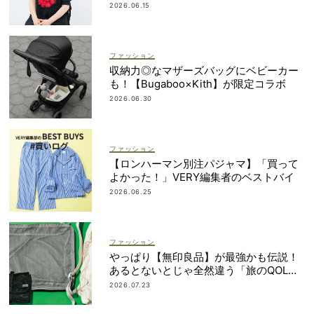
なかったから｜朝倉かすみさん
2026.06.15
ファッション
収納力◎なマザーズバッグにベビーカー
も！【Bugaboo×Kith】が限定コラボ
2026.06.30
ファッション
【ロンハーマン別注パジャマ】「買って
よかった！」VERY編集者のベストバイ
2026.06.25
ファッション
やっぱり【無印良品】が最強かも伝説！
あるとないとじゃ全然違う「旅のQOL爆
上げアイテム」
2026.07.23