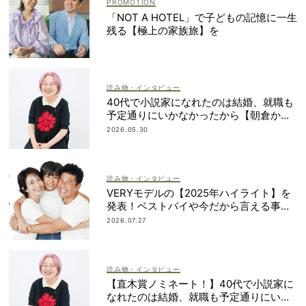
「NOT A HOTEL」で子どもの記憶に一生
残る【極上の家族旅】を
読み物・インタビュー
40代で小説家になれたのは結婚、就職も
予定通りにいかなかったから【朝倉かす
みさん】
2026.05.30
読み物・インタビュー
VERYモデルの【2025年ハイライト】を
発表！ベストバイや今だから言える事件
簿も大公開
2026.07.27
読み物・インタビュー
【直木賞ノミネート！】40代で小説家に
なれたのは結婚、就職も予定通りにいか