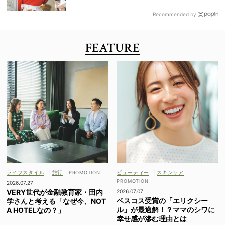
Recommended by
FEATURE
ライフスタイル
|
旅行
ビューティー
|
スキンケア
2026.07.27
VERY世代が金融教育家・田内
2026.07.07
ベスコス受賞の「エリクシー
学さんと考える「なぜ今、NOT
ル」が最適解！？ママのシワに
A HOTELなの？」
幸せ感が滲む理由とは