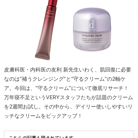
味見
家族
え回
旅】
避！
を
旅行
や夏
祭り
にも
皮膚科医・内科医の友利 新先生いわく、肌回復に必要
なのは“補うクレンジング”と“守るクリーム”の2軸ケ
ア。今回は、“守るクリーム”について徹底リサーチ！
万年寝不足というVERYスタッフたちが話題のクリーム
を2週間お試し。その中から、デイリー使いしやすいリ
ッチなクリームをピックアップ！
こちらの記事も読まれています