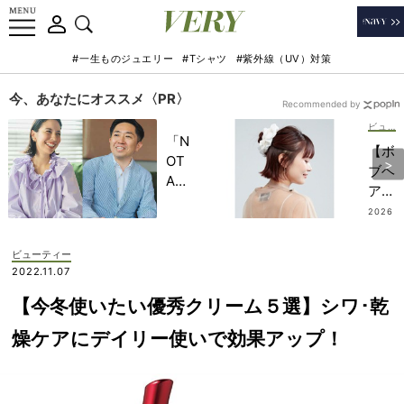
#一生ものジュエリー
#Tシャツ
#紫外線（UV）対策
今、あなたにオススメ〈PR〉
Recommended by
ビューティー
「N
【ボ
OT
ブヘ
A
ア】
HO
大人
2026
TEL
.07.2
のま
3
」で
とめ
ビューティー
子ど
髪は
2022.11.07
もの
「ビ
記憶
【今冬使いたい優秀クリーム５選】シワ･乾
ッグ
に一
シュ
燥ケアにデイリー使いで効果アップ！
生残
シ
る
ュ」
【極
で地
上の