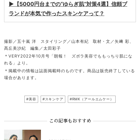
▶︎【5000円台までの“ゆらぎ肌”対策4選】信頼ブ
ランドが本気で作ったスキンケアって？
撮影／五十嵐 洋 スタイリング／山本有紀 取材・文／矢﨑 彩、
髙丘美沙紀 編集／太田彩子
＊VERY2022年10月号「朗報！ ズボラ美容でももっちり肌にな
れる」より。
＊掲載中の情報は誌面掲載時のものです。商品は販売終了している
場合があります。
#美容
#スキンケア
#RMK（アールエムケー）
この記事もおすすめ