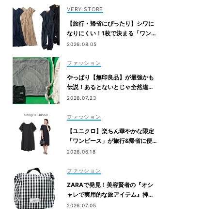
VERY STORE
【旅行・帰省にぴったり】シワに
なりにくい！1枚で決まる「ワンピ
&オールインワン」2選
2026.08.05
ファッション
やっぱり【無印良品】が最強かも
伝説！あるとないとじゃ全然違う
「旅のQOL爆上げアイテム」
2026.07.23
ファッション
【ユニクロ】楽ちん華やかな限定
「ワンピース」が旅行&帰省に便
利！6/19発売
2026.06.18
ファッション
ZARAで発見！美容賢者の『オシ
ャレで実用的な旅アイテム』拝
見！
2026.07.05