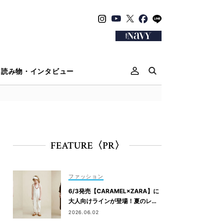
読み物・インタビュー
FEATURE〈PR〉
ファッション
6/3発売【CARAMEL×ZARA】に
大人向けラインが登場！夏のレジ
ャー・旅行にもおすすめ
2026.06.02