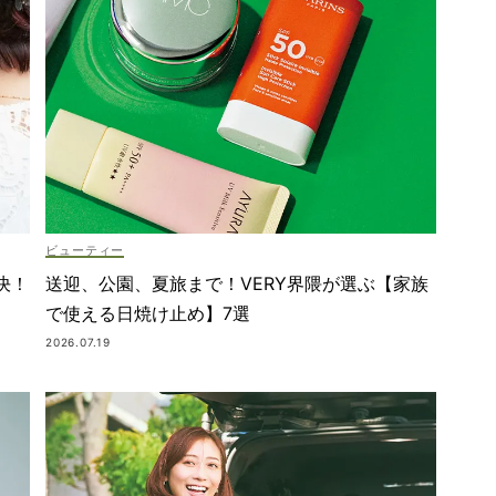
ビューティー
決！
送迎、公園、夏旅まで！VERY界隈が選ぶ【家族
で使える日焼け止め】7選
2026.07.19