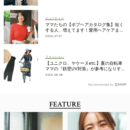
ビューティー
ママたちの【ボブヘアカタログ集】短く
する人、増えてます！愛用ヘアケアまで
全部見せ
2026.07.07
ファッション
【ユニクロ、ヤケーヌetc.】夏の自転車
ママの『鉄壁UV対策』が参考になりすぎ
る！
2026.08.08
Recommended by
FEATURE