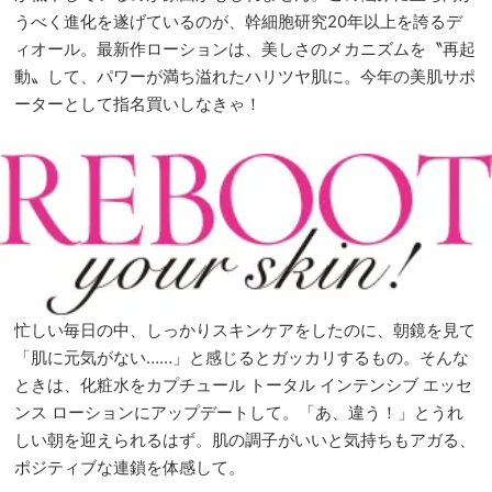
うべく進化を遂げているのが、幹細胞研究20年以上を誇るデ
ィオール。最新作ローションは、美しさのメカニズムを〝再起
動〟して、パワーが満ち溢れたハリツヤ肌に。今年の美肌サポ
ーターとして指名買いしなきゃ！
忙しい毎日の中、しっかりスキンケアをしたのに、朝鏡を見て
「肌に元気がない……」と感じるとガッカリするもの。そんな
ときは、化粧水をカプチュール トータル インテンシブ エッセ
ンス ローションにアップデートして。「あ、違う！」とうれ
しい朝を迎えられるはず。肌の調子がいいと気持ちもアガる、
ポジティブな連鎖を体感して。