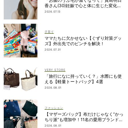
「お腹のうぶ毛が濃くなって」貴島明日
香さん(30)妊娠で心と体に生じた変化も
「愛しいです」
2026.07.13
子育て
ママたちに欠かせない【ぐずり対策グッ
ズ】外出先でのピンチを解決！
2026.07.31
VERY STORE
「旅行になに持っていく？」水際にも使
える【軽量トートバッグ】4選
2026.08.01
ファッション
【マザーズバッグ】布だけじゃなく“かっ
ちり派”も増加中！11名の愛用ブランド
は？
2026.08.01