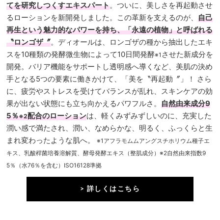
てを研究しつくすエキスパート
。ついに、美しさを再起動させ
るローションを新開発しました。この革新を支えるのが、
自己
再生という魅力的なパワーを持ち、「永遠の植物」と呼ばれる
〝ロンゴザ〞
。ディオールは、ロンゴザの種から抽出したエキ
スを10種類の発酵微生物によって10日間発酵
させた新成分を
※1
開発。バリア機能をサポートし透明感へ導くなど、美肌の決め
手となる5つの要素に働きかけて、「美を〝再起動〞」！ さら
に、疲労やストレスを受けてバランスが乱れ、スキンケアの効
果が出ない状態にも立ち向かえるパワフルさ。
自然由来成分9
5％
配合のローション
は、軽くみずみずしいのに、充実した
※2
潤い感で満たされ、潤い、なめらかな、明るく、ふっくらと生
まれ変わったような肌へ。
※1アフラモムムアングスチホリウム種子エ
キス、乳酸桿菌培養溶解質、酵母発酵エキス（整肌成分）※2自然由来指数9
5％（水76％を含む）ISO16128準拠
> 詳しくはこちら