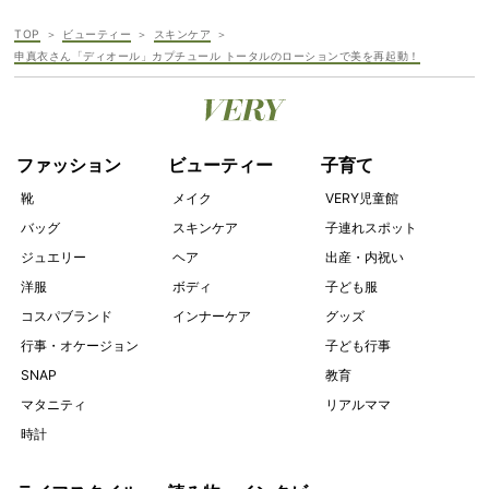
TOP
ビューティー
スキンケア
申真衣さん「ディオール」カプチュール トータルのローションで美を再起動！
ファッション
ビューティー
子育て
靴
メイク
VERY児童館
バッグ
スキンケア
子連れスポット
ジュエリー
ヘア
出産・内祝い
洋服
ボディ
子ども服
コスパブランド
インナーケア
グッズ
行事・オケージョン
子ども行事
SNAP
教育
マタニティ
リアルママ
時計