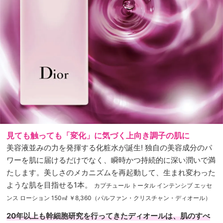
見ても触っても「変化」に気づく上向き調子の肌に
美容液並みの力を発揮する化粧水が誕生! 独自の美容成分のパ
ワーを肌に届けるだけでなく、瞬時かつ持続的に深い潤いで満
たします。美しさのメカニズムを再起動して、生まれ変わった
ような肌を目指せる1本。
カプチュール トータル インテンシブ エッセ
ンス ローション 150㎖ ￥8,360（パルファン・クリスチャン・ディオール）
20年以上も幹細胞研究を行ってきたディオールは、肌のすべ