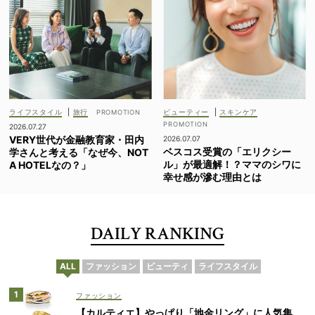
ライフスタイル
|
旅行
ビューティー
|
スキンケア
2026.07.27
VERY世代が金融教育家・田内
2026.07.07
ベスコス受賞の「エリクシー
学さんと考える「なぜ今、NOT
ル」が最適解！？ママのシワに
A HOTELなの？」
幸せ感が滲む理由とは
DAILY RANKING
ALL
ファッション
ビューティ
ライフスタイル
ファッション
【カルティエ】やっぱり「地金リング」に人気集