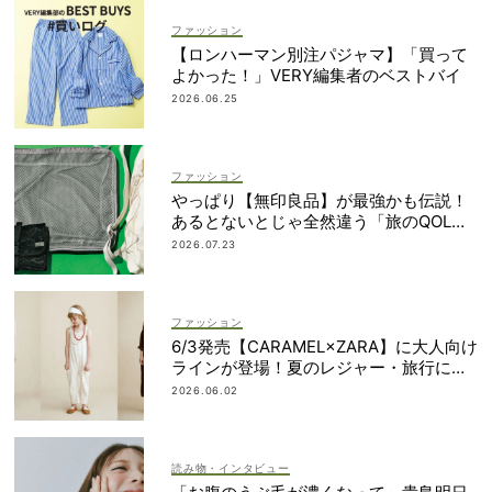
ファッション
【ロンハーマン別注パジャマ】「買って
よかった！」VERY編集者のベストバイ
2026.06.25
ファッション
やっぱり【無印良品】が最強かも伝説！
あるとないとじゃ全然違う「旅のQOL爆
上げアイテム」
2026.07.23
ファッション
6/3発売【CARAMEL×ZARA】に大人向け
ラインが登場！夏のレジャー・旅行にも
おすすめ
2026.06.02
読み物・インタビュー