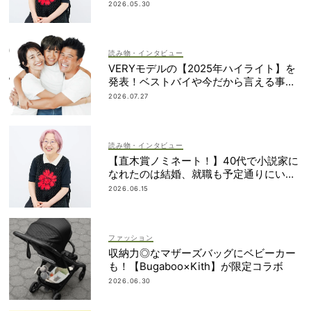
みさん】
2026.05.30
読み物・インタビュー
VERYモデルの【2025年ハイライト】を
発表！ベストバイや今だから言える事件
簿も大公開
2026.07.27
読み物・インタビュー
【直木賞ノミネート！】40代で小説家に
なれたのは結婚、就職も予定通りにいか
なかったから｜朝倉かすみさん
2026.06.15
ファッション
収納力◎なマザーズバッグにベビーカー
も！【Bugaboo×Kith】が限定コラボ
2026.06.30