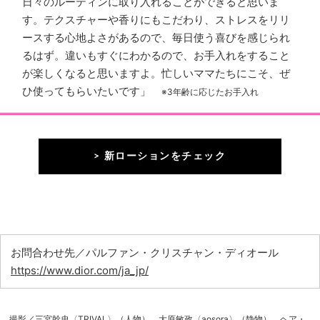
日々のルーティンに取り入れることができると思いま
す。テクスチャーや香りにもこだわり、ストレスをリリ
ースする心地よさがあるので、毎日使う喜びを感じられ
るはず。違いもすぐにわかるので、お手入れをすること
が楽しくなると思いますよ。忙しいママたちにこそ、ぜ
ひ使ってもらいたいです」
※3年齢に応じたお手入れ
> 新ローションをチェック
お問合わせ先／パルファン・クリスチャン・ディオール
https://www.dior.com/ja_jp/
撮影／三宮幹史〈TRIVAL〉（人物）、大原敏政〈aosora〉（静物） ヘア・