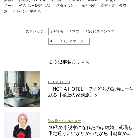
メーク／AYA〈LA DONNA〉 スタイリング／菊地ゆか 取材・文／矢﨑
彩 デザイン／平岡規子
#スキンケア
#美容液
#ママ
#30代スキンケア
#DIOR（ディオール）
この記事もおすすめ
「NOT A HOTEL」で子どもの記憶に一生
残る【極上の家族旅】を
読み物・インタビュー
40代で小説家になれたのは結婚、就職も
予定通りにいかなかったから【朝倉かす