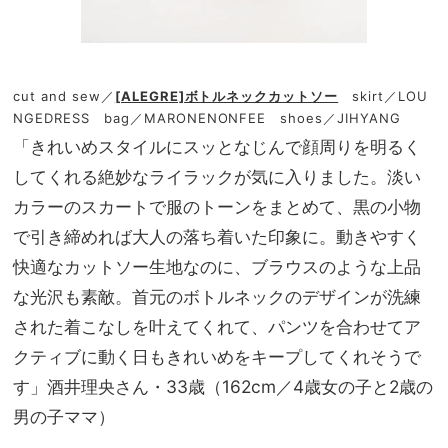
cut and sew／
[ALEGRE]ボトルネックカットソー
skirt／LOU
NGEDRESS bag／MARONENONFEE shoes／JIHYANG
「きれいめスタイルにスッとなじんで顔周りを明るく
してくれる絶妙なライラックが気に入りました。淡い
カラーのスカートで服のトーンをまとめて、黒の小物
で引き締めれば大人の落ち着いた印象に。動きやすく
快適なカットソー生地なのに、ブラウスのような上品
な光沢も素敵。首元のボトルネックのデザインが洗練
された着こなしを叶えてくれて、パンツを合わせてア
クティブに動く日もきれいめをキープしてくれそうで
す」酒井理央さん・33歳（162cm／4歳女の子と2歳の
男の子ママ）