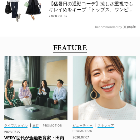
【猛暑日の通勤コーデ】涼しさ重視でも
キレイめをキープ「トップス、ワンピ３
選」
2026.08.02
Recommended by
FEATURE
ライフスタイル
|
旅行
ビューティー
|
スキンケア
2026.07.27
VERY世代が金融教育家・田内
2026.07.07