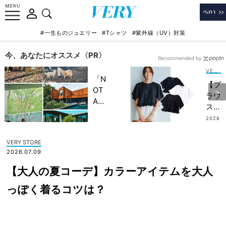
#一生ものジュエリー
#Tシャツ
#紫外線（UV）対策
今、あなたにオススメ〈PR〉
Recommended by
VERY STORE
「N
【ブ
OT
ラウ
A
ス見
HO
え】
2026
TEL
.07.14
Tシ
」で
ャツ
VERY STORE
子ど
なの
2026.07.09
もの
に華
記憶
【大人の夏コーデ】カラーアイテムを大人
や
に一
ぐ！
っぽく着るコツは？
生残
ママ
る
の
【極
『き
上の