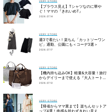
VERY STORE
【ブラウス見え】Tシャツなのに華や
ぐ！ママの『きれいめT』
2026.07.14
VERY STORE
週3で着たい！楽ちん「カットソーワン
ピ」通勤、公園にも＜コーデ3選＞
2026.07.17
VERY STORE
【機内持ち込みOK】軽量&大容量！旅行
からデイリーまで使える『大人トートバ
ッグ』
2026.07.12
VERY STORE
【帰省からママ業まで】楽ちんセットア
ップ4選！肉感を拾わずきれい見え