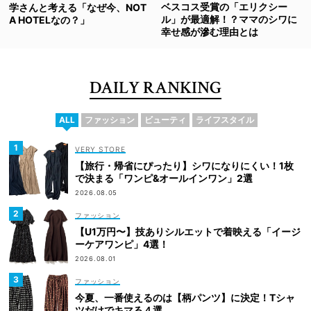
ベスコス受賞の「エリクシー
学さんと考える「なぜ今、NOT
ル」が最適解！？ママのシワに
A HOTELなの？」
幸せ感が滲む理由とは
DAILY RANKING
ALL
ファッション
ビューティ
ライフスタイル
VERY STORE
【旅行・帰省にぴったり】シワになりにくい！1枚
で決まる「ワンピ&オールインワン」2選
2026.08.05
ファッション
【U1万円〜】技ありシルエットで着映える「イージ
ーケアワンピ」4選！
2026.08.01
ファッション
今夏、一番使えるのは【柄パンツ】に決定！Tシャ
ツだけでキマる４選