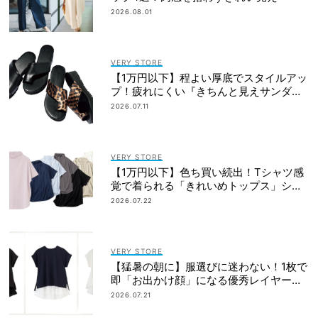
2026.08.01
VERY STORE
【1万円以下】程よい厚底でスタイルアッ
プ！疲れにくい『きちんと見えサンダ
ル』
2026.07.11
VERY STORE
【1万円以下】色ち買い続出！Tシャツ感
覚で着られる「きれいめトップス」シワ
にならない
2026.07.22
VERY STORE
【猛暑の朝に】服選びに迷わない！1枚で
即「お出かけ顔」になる優秀レイヤード
トップス
2026.07.21