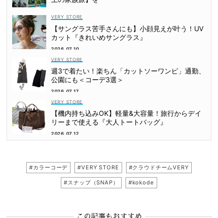
VERY STORE
【サングラス苦手さんにも】小顔見えが叶う！UV
カット『きれいめサングラス』
2026.07.10
VERY STORE
週3で着たい！楽ちん「カットソーワンピ」通勤、
公園にも＜コーデ3選＞
2026.07.17
VERY STORE
【機内持ち込みOK】軽量&大容量！旅行からデイ
リーまで使える『大人トートバッグ』
2026.07.12
#カラーコーデ
#VERY STORE
#クラウドチームVERY
#スナップ（SNAP）
#kokode
この記事もおすすめ