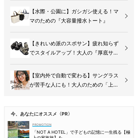
【水際・公園に】ガシガシ使える！マ
マのための『大容量撥水トート』
【きれいめ派のスポサン】疲れ知らず
でスタイルアップ！大人の『厚底サン
ダル』
【室内外で自動で変わる】サングラス
が苦手な人にも！大人のための「上品
調光UVメガネ」
今、あなたにオススメ〈PR〉
「NOT A HOTEL」で子どもの記憶に一生残る【極
上の家族旅】を