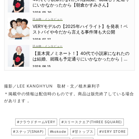
にいかなかったから【朝倉かすみさん】
2026.05.30
読み物・インタビュー
VERYモデルの【2025年ハイライト】を発表！ベ
ストバイや今だから言える事件簿も大公開
2026.07.27
読み物・インタビュー
【直木賞ノミネート！】40代で小説家になれたの
は結婚、就職も予定通りにいかなかったから｜朝
倉かすみさん
2026.06.15
撮影／LEE KANGHYUN 取材・文／植木麻利子
＊掲載中の情報は配信時のものです。商品は販売終了している場合
があります 。
#クラウドチームVERY
#スリースクエア(THREE SQUARE)
#スナップ(SNAP)
#kokode
#甘トップス
#VERY STORE