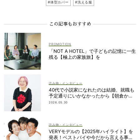
#体型カバー
#洗える服
この記事もおすすめ
「NOT A HOTEL」で子どもの記憶に一生
残る【極上の家族旅】を
読み物・インタビュー
40代で小説家になれたのは結婚、就職も
予定通りにいかなかったから【朝倉かす
みさん】
2026.05.30
読み物・インタビュー
VERYモデルの【2025年ハイライト】を
発表！ベストバイや今だから言える事件