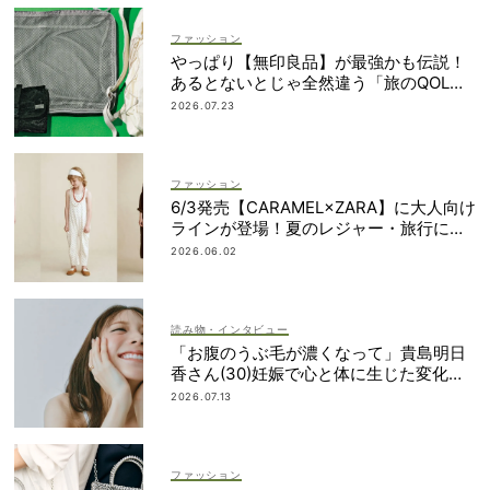
ファッション
やっぱり【無印良品】が最強かも伝説！
あるとないとじゃ全然違う「旅のQOL爆
上げアイテム」
2026.07.23
ファッション
6/3発売【CARAMEL×ZARA】に大人向け
ラインが登場！夏のレジャー・旅行にも
おすすめ
2026.06.02
読み物・インタビュー
「お腹のうぶ毛が濃くなって」貴島明日
香さん(30)妊娠で心と体に生じた変化も
「愛しいです」
2026.07.13
ファッション