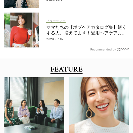
ビューティー
ママたちの【ボブヘアカタログ集】短く
する人、増えてます！愛用ヘアケアまで
全部見せ
2026.07.07
Recommended by
FEATURE