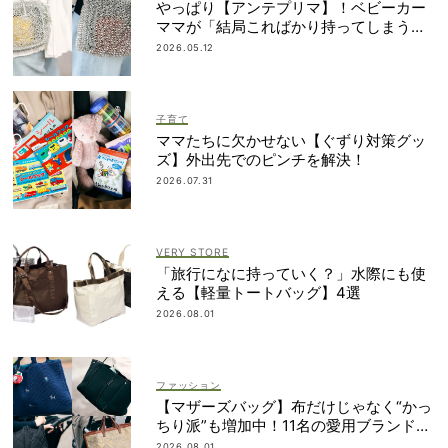
やっぱり【アンテプリマ】！ベビーカー
ママが「結局こればかり持ってしまう」
納得の理由
2026.05.12
子育て
ママたちに欠かせない【ぐずり対策グッ
ズ】外出先でのピンチを解決！
2026.07.31
VERY STORE
「旅行になに持っていく？」水際にも使
える【軽量トートバッグ】4選
2026.08.01
ファッション
【マザーズバッグ】布だけじゃなく“かっ
ちり派”も増加中！11名の愛用ブランド
は？
2026.08.01