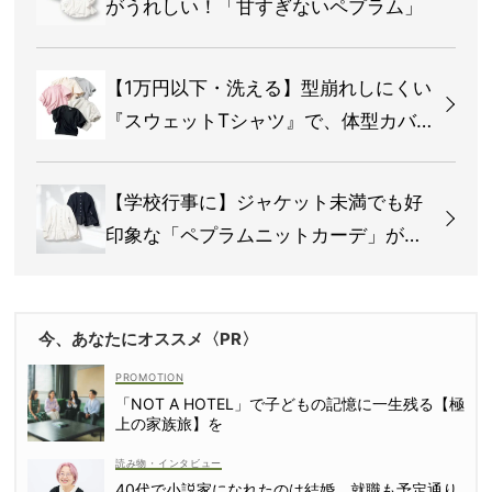
がうれしい！「甘すぎないペプラム」
【1万円以下・洗える】型崩れしにくい
『スウェットTシャツ』で、体型カバ
ーもきれい見えも！
【学校行事に】ジャケット未満でも好
印象な「ペプラムニットカーデ」が最
適！
今、あなたにオススメ〈PR〉
「NOT A HOTEL」で子どもの記憶に一生残る【極
上の家族旅】を
読み物・インタビュー
40代で小説家になれたのは結婚、就職も予定通り