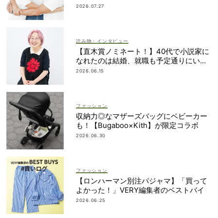
簿も大公開
2026.07.27
読み物・インタビュー
【直木賞ノミネート！】40代で小説家に
なれたのは結婚、就職も予定通りにいか
なかったから｜朝倉かすみさん
2026.06.15
ファッション
収納力◎なマザーズバッグにベビーカー
も！【Bugaboo×Kith】が限定コラボ
2026.06.30
ファッション
【ロンハーマン別注パジャマ】「買って
よかった！」VERY編集者のベストバイ
2026.06.25