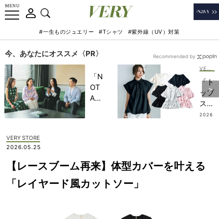
#一生ものジュエリー
#Tシャツ
#紫外線（UV）対策
今、あなたにオススメ〈PR〉
Recommended by
VERY STORE
「N
「ト
OT
ップ
A
スを
HO
イン
2026
TEL
.08.0
した
6
」で
くな
VERY STORE
子ど
い」
2026.05.25
もの
薄着
記憶
【レースブーム再来】体型カバーを叶える
の夏
に一
でも
「レイヤード風カットソー」
生残
華や
る
ぐ
【極
【こ
上の