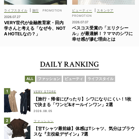
ライフスタイル
|
旅行
ビューティー
|
スキンケア
2026.07.27
VERY世代が金融教育家・田内
2026.07.07
ベスコス受賞の「エリクシー
学さんと考える「なぜ今、NOT
ル」が最適解！？ママのシワに
A HOTELなの？」
幸せ感が滲む理由とは
DAILY RANKING
ALL
ファッション
ビューティ
ライフスタイル
VERY STORE
【旅行・帰省にぴったり】シワになりにくい！1枚
で決まる「ワンピ&オールインワン」2選
2026.08.05
ファッション
【甘Tシャツ最前線】体感はTシャツ、気分はブラウ
スな『主役級デザイン』7選