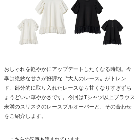
なれ
家族
見え
旅】
ブラ
を
ウ
ス】
5選
おしゃれを軽やかにアップデートしたくなる時期。今
季は絶妙な甘さが好評な〝大人のレース〟がトレン
ド。部分的に取り入れたレースなら甘くなりすぎずち
ょうどいい華やかさです。今回はTシャツ以上ブラウス
未満のスリスクのレースプルオーバーと、その合わせ
をご紹介します。
こちらの記事も読まれています