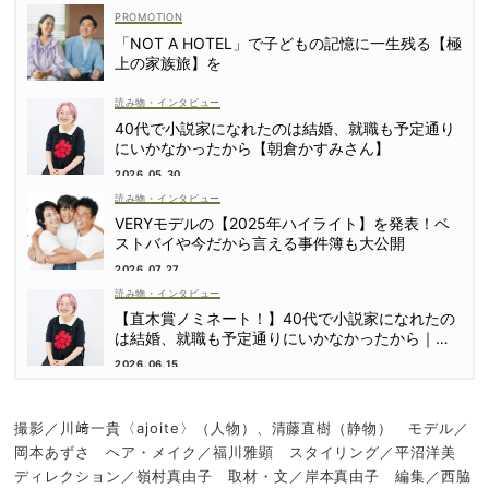
「NOT A HOTEL」で子どもの記憶に一生残る【極
上の家族旅】を
読み物・インタビュー
40代で小説家になれたのは結婚、就職も予定通り
にいかなかったから【朝倉かすみさん】
2026.05.30
読み物・インタビュー
VERYモデルの【2025年ハイライト】を発表！ベ
ストバイや今だから言える事件簿も大公開
2026.07.27
読み物・インタビュー
【直木賞ノミネート！】40代で小説家になれたの
は結婚、就職も予定通りにいかなかったから｜朝
倉かすみさん
2026.06.15
撮影／川﨑一貴〈ajoite〉（人物）、清藤直樹（静物） モデル／
岡本あずさ ヘア・メイク／福川雅顕 スタイリング／平沼洋美
ディレクション／嶺村真由子 取材・文／岸本真由子 編集／西脇