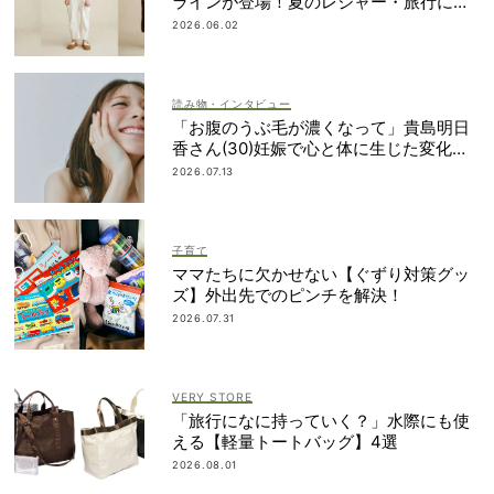
ラインが登場！夏のレジャー・旅行にも
おすすめ
2026.06.02
読み物・インタビュー
「お腹のうぶ毛が濃くなって」貴島明日
香さん(30)妊娠で心と体に生じた変化も
「愛しいです」
2026.07.13
子育て
ママたちに欠かせない【ぐずり対策グッ
ズ】外出先でのピンチを解決！
2026.07.31
VERY STORE
「旅行になに持っていく？」水際にも使
える【軽量トートバッグ】4選
2026.08.01