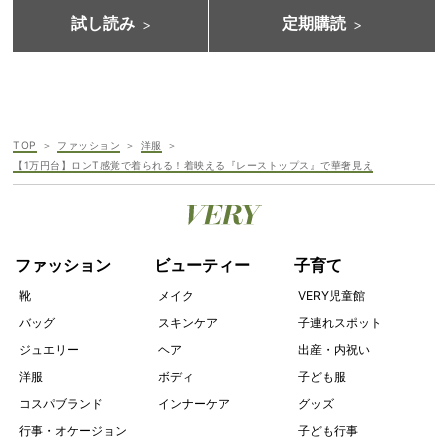
試し読み
定期購読
TOP
ファッション
洋服
【1万円台】ロンT感覚で着られる！着映える『レーストップス』で華奢見え
ファッション
ビューティー
子育て
靴
メイク
VERY児童館
バッグ
スキンケア
子連れスポット
ジュエリー
ヘア
出産・内祝い
洋服
ボディ
子ども服
コスパブランド
インナーケア
グッズ
行事・オケージョン
子ども行事