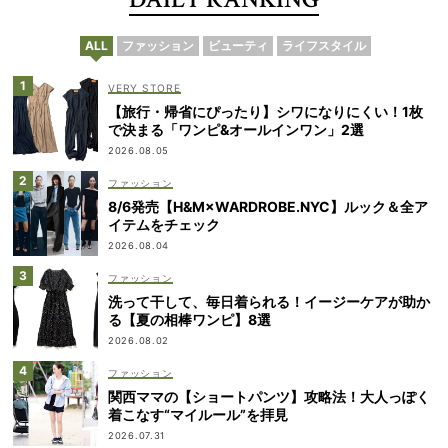
ALL
ファッション
ビューティ
ライフスタイル
VERY STORE
【旅行・帰省にぴったり】シワになりにくい！1枚
で決まる「ワンピ&オールインワン」2選
2026.08.05
ファッション
8/6発売【H&M×WARDROBE.NYC】ルック＆全ア
イテムをチェック
2026.08.04
ファッション
洗って干して、毎日着られる！イージーケアが助か
る【夏の相棒ワンピ】8選
2026.08.02
ファッション
関西ママの【ショートパンツ】攻略法！大人っぽく
着こなす“マイルール”を拝見
2026.07.31