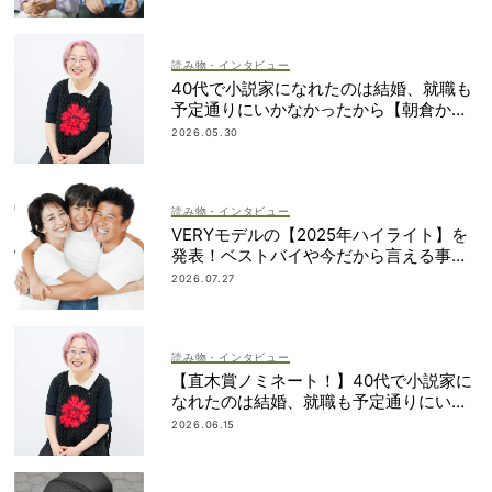
読み物・インタビュー
40代で小説家になれたのは結婚、就職も
予定通りにいかなかったから【朝倉かす
みさん】
2026.05.30
読み物・インタビュー
VERYモデルの【2025年ハイライト】を
発表！ベストバイや今だから言える事件
簿も大公開
2026.07.27
読み物・インタビュー
【直木賞ノミネート！】40代で小説家に
なれたのは結婚、就職も予定通りにいか
なかったから｜朝倉かすみさん
2026.06.15