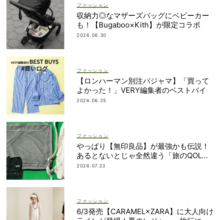
ファッション
収納力◎なマザーズバッグにベビーカー
も！【Bugaboo×Kith】が限定コラボ
2026.06.30
ファッション
【ロンハーマン別注パジャマ】「買って
よかった！」VERY編集者のベストバイ
2026.06.25
ファッション
やっぱり【無印良品】が最強かも伝説！
あるとないとじゃ全然違う「旅のQOL爆
上げアイテム」
2026.07.23
ファッション
6/3発売【CARAMEL×ZARA】に大人向け