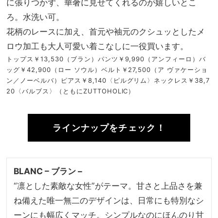
に張りつかず、華奢に見せてくれるのが嬉しいとこ
ろ。水洗い可。
花柄のレースに加え、首元や袖元のクシュッとしたメ
ロウ加工も大人可愛い着こなしに一役買います。
トップス￥13,530（ブラン）パンツ￥9,990（アンフィーロ）バ
ッグ￥42,900（ロー ソウル）ベルト￥27,500（ア ヴァケーショ
ン／ノーベルバ）ピアス￥8,140〈ピルグリム〉ネックレス￥38,7
20〈バルブス〉（ともにZUTTOHOLIC）
ラインナップをチェック！
BLANC – ブラン –
“凛とした素敵な女性”がテーマ。甘さと上品さを兼
ね備えた唯一無二のデザインは、日常にも特別なシ
ーンにも幅広くマッチ。シンプルなのにほんのり甘