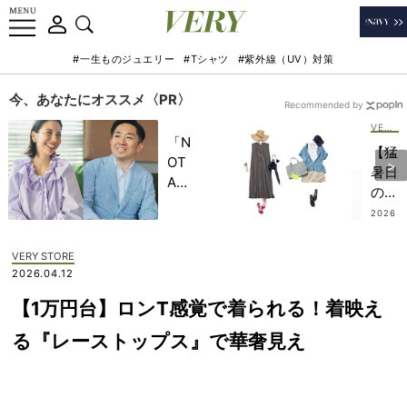
#一生ものジュエリー
#Tシャツ
#紫外線（UV）対策
今、あなたにオススメ〈PR〉
Recommended by
VERY STORE
「N
【猛
OT
暑日
A
の公
HO
園】
2026
TEL
.07.3
だら
1
」で
しな
VERY STORE
子ど
く見
2026.04.12
もの
えな
記憶
【1万円台】ロンT感覚で着られる！着映え
い
に一
「ゆ
る『レーストップス』で華奢見え
生残
るト
る
ップ
【極
ス、
上の