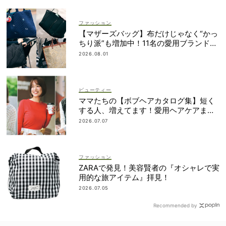
ファッション
【マザーズバッグ】布だけじゃなく“かっ
ちり派”も増加中！11名の愛用ブランド
は？
2026.08.01
ビューティー
ママたちの【ボブヘアカタログ集】短く
する人、増えてます！愛用ヘアケアまで
全部見せ
2026.07.07
ファッション
ZARAで発見！美容賢者の『オシャレで実
用的な旅アイテム』拝見！
2026.07.05
Recommended by