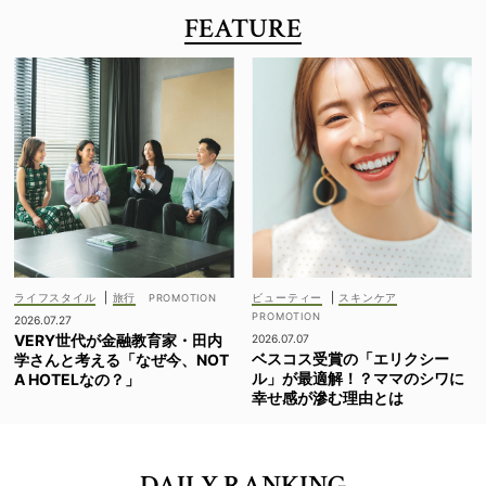
FEATURE
ライフスタイル
|
旅行
ビューティー
|
スキンケア
2026.07.27
VERY世代が金融教育家・田内
2026.07.07
ベスコス受賞の「エリクシー
学さんと考える「なぜ今、NOT
ル」が最適解！？ママのシワに
A HOTELなの？」
幸せ感が滲む理由とは
DAILY RANKING