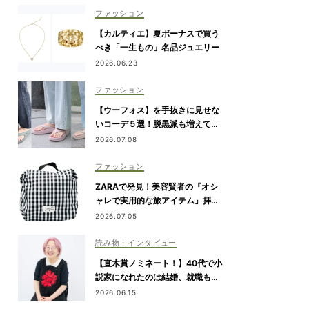
ファッション
【カルティエ】夏ボーナスで買う
べき「一生もの」名品ジュエリー
2026.06.23
ファッション
【ウーフォス】を手抜きに見せな
いコーデ５選！脱黒派も増えてま
す
2026.07.08
ファッション
ZARAで発見！美容賢者の『オシ
ャレで実用的な旅アイテム』拝
見！
2026.07.05
読み物・インタビュー
【直木賞ノミネート！】40代で小
説家になれたのは結婚、就職も予
定通りにいかなかったから｜朝倉
2026.06.15
かすみさん