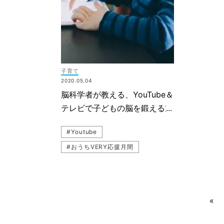
子育て
2020.05.04
脳科学者が教える、YouTube＆
テレビで子どもの脳を鍛える方
法
#Youtube
#おうちVERY応援月間
#VERYおうち時間
#子どもの遊び
#おうち遊び
«