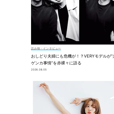
読み物・インタビュー
おしどり夫婦にも危機が！？VERYモデルが“
ゲンカ事情”を赤裸々に語る
2026.08.05