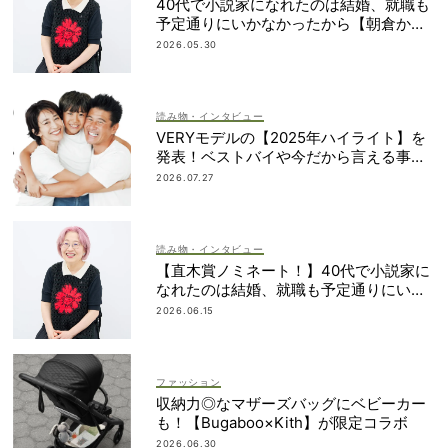
40代で小説家になれたのは結婚、就職も
予定通りにいかなかったから【朝倉かす
みさん】
2026.05.30
読み物・インタビュー
VERYモデルの【2025年ハイライト】を
発表！ベストバイや今だから言える事件
簿も大公開
2026.07.27
読み物・インタビュー
【直木賞ノミネート！】40代で小説家に
なれたのは結婚、就職も予定通りにいか
なかったから｜朝倉かすみさん
2026.06.15
ファッション
収納力◎なマザーズバッグにベビーカー
も！【Bugaboo×Kith】が限定コラボ
2026.06.30