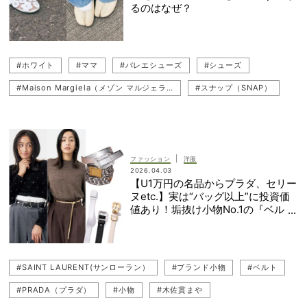
るのはなぜ？
#ホワイト
#ママ
#バレエシューズ
#シューズ
#Maison Margiela（メゾン マルジェラ）
#スナップ（SNAP）
#ぺたんこ（フラットシューズ）
#ローファー
#読者スナップ
#H＆M（エイチアンドエム）
#TOD'S（トッズ）
#ママコーデ
#ママファッション
|
ファッション
洋服
2026.04.03
【U1万円の名品からプラダ、セリー
ヌetc.】実は“バッグ以上”に投資価
値あり！垢抜け小物No.1の『ベル
ト』10選
#SAINT LAURENT(サンローラン）
#ブランド小物
#ベルト
#PRADA（プラダ）
#小物
#木佐貫まや