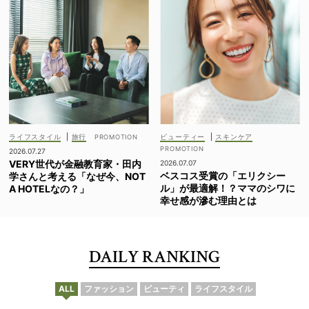
ライフスタイル
|
旅行
ビューティー
|
スキンケア
2026.07.27
VERY世代が金融教育家・田内
2026.07.07
ベスコス受賞の「エリクシー
学さんと考える「なぜ今、NOT
ル」が最適解！？ママのシワに
A HOTELなの？」
幸せ感が滲む理由とは
DAILY RANKING
ALL
ファッション
ビューティ
ライフスタイル