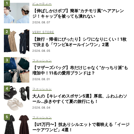
ビューティー
【伸ばしかけボブ】簡単“カチモリ風”ヘアアレン
ジ！キャップを被っても潰れない
2026.08.07
VERY STORE
【旅行・帰省にぴったり】シワになりにくい！1枚
で決まる「ワンピ&オールインワン」2選
2026.08.05
ファッション
【マザーズバッグ】布だけじゃなく“かっちり派”も
増加中！11名の愛用ブランドは？
2026.08.01
ファッション
大人の【キレイめスポサン5選】厚底、ふわふわソ
ール…歩きやすくて夏の旅行にも！
2026.08.04
ファッション
【U1万円〜】技ありシルエットで着映える「イージ
ーケアワンピ」4選！