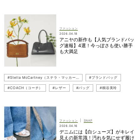
#Stella McCartney（ステラ・マッカートニー）
#TOD'S（トッズ）
#お仕事ママ（ワーママ）
#バッグ
#ミニバッグ
#SAINT LAURENT(サンローラン）
#MIU MIU（ミュウミュウ）
#ブランドバッグ
#リュック
#ブランドバッグ
#COACH（コーチ）
#ショルダーバッグ
ファッション
2026.04.18
#ミニバッグ
#PRADA（プラダ）
#LOEWE（ロエベ）
アニヤの新作も【人気ブランドバッ
グ速報】4選！今っぽさも使い勝手
#バッグ
#FENDI（フェンディ）
#GUCCI（グッチ）
も大満足
#CELINE（セリーヌ）
#トートバッグ
#ANYA HINDMARCH（アニヤ・ハインドマーチ）
#Stella McCartney（ステラ・マッカートニー）
#ブランドバッグ
#COACH（コーチ）
#レザー
#バッグ
#桐谷美玲
#トートバッグ
#TOD'S（トッズ）
#ショルダーバッグ
#ANYA HINDMARCH（アニヤ・ハインドマーチ）
#新作バッグ
|
ファッション
SNAP
2026.04.16
デニムには【白シューズ】がキレイ
見えの新常識！汚れを気にせず履け