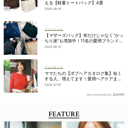
える【軽量トートバッグ】4選
2026.08.01
ファッション
【マザーズバッグ】布だけじゃなく“かっ
ちり派”も増加中！11名の愛用ブランド
は？
2026.08.01
ビューティー
ママたちの【ボブヘアカタログ集】短く
する人、増えてます！愛用ヘアケアまで
全部見せ
2026.07.07
Recommended by
FEATURE