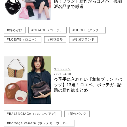
情！ブランド新作からコスパ、機能
#BALENCIAGA（バレンシアガ）
派名品まで厳選
#ANYA HINDMARCH（アニヤ・ハインドマーチ）
#Bottega Veneta（ボッテガ・ヴェネタ）
#新作バッグ
#斜めがけ
#COACH（コーチ）
#GUCCI（グッチ）
#TOD'S（トッズ）
#Stella McCartney（ステラ・マッカートニー）
#LOEWE（ロエベ）
#桐谷美玲
#韓国ブランド
#MIU MIU（ミュウミュウ）
#FENDI（フェンディ）
#BALENCIAGA（バレンシアガ）
#CELINE（セリーヌ）
#手首バッグ
#Bottega Veneta（ボッテガ・ヴェネタ）
ファッション
2026.04.20
#ANYA HINDMARCH（アニヤ・ハインドマーチ）
今季手に入れたい【相棒ブランドバ
ッグ】13選！ロエベ、ボッテガ…話
#公園コーデ（公園ファッション）
#TOD'S（トッズ）
題の新作総まとめ
#新作バッグ
#MIU MIU（ミュウミュウ）
#Stella McCartney（ステラ・マッカートニー）
#カゴバッグ
#BALENCIAGA（バレンシアガ）
#新作バッグ
#SAINT LAURENT(サンローラン）
#ポシェット
#黒バッグ
#Bottega Veneta（ボッテガ・ヴェネタ）
#PRADA（プラダ）
#ショルダーバッグ