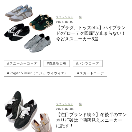
#LOEWE（ロエベ）
#PUMA（プーマ）
#CELINE（セリーヌ）
#ZARA（ザラ）
#Chloe（クロエ）
|
ファッション
靴
2026.02.15
#岡本あずさ
#BALENCIAGA（バレンシアガ）
#貴島明日香
【プラダ、トッズetc.】ハイブラン
ドの“ローテク回帰”が止まらない！
#Bottega Veneta（ボッテガ・ヴェネタ）
今どきスニーカー8選
#Roger Vivier（ロジェ ヴィヴィエ）
#スニーカーコーデ
#貴島明日香
#パンツコーデ
#Roger Vivier（ロジェ ヴィヴィエ）
#スカートコーデ
#スニーカー
#ブランド
#LOEWE（ロエベ）
#PRADA（プラダ）
#CELINE（セリーヌ）
#冬コーデ
#コートコーデ
#Chloe（クロエ）
#トレンドスニーカー
|
ファッション
靴
2026.02.06
#BALENCIAGA（バレンシアガ）
#ブランドシューズ
【注目ブランド続々】冬後半のマン
ネリ打破は「洒落見えスニーカー」
#Bottega Veneta（ボッテガ・ヴェネタ）
#TOD'S（トッズ）
に託す！
#岡本あずさ