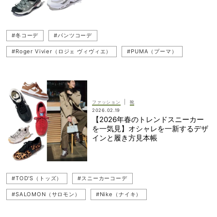
#冬コーデ
#パンツコーデ
#Roger Vivier（ロジェ ヴィヴィエ）
#PUMA（プーマ）
#スカートコーデ
#キレイめ
#SALOMON（サロモン）
#ZARA（ザラ）
#LOEWE（ロエベ）
#Chloe（クロエ）
#CELINE（セリーヌ）
#BALENCIAGA（バレンシアガ）
|
ファッション
靴
2026.02.19
#ハイテクスニーカーコーデ
【2026年春のトレンドスニーカー
を一気見】オシャレを一新するデザ
#Bottega Veneta（ボッテガ・ヴェネタ）
#トレンドスニーカー
インと履き方見本帳
#TOD'S（トッズ）
#スニーカーコーデ
#キレイめカジュアル
#スニーカー
#Nike（ナイキ）
#岡本あずさ
#TOD'S（トッズ）
#スニーカーコーデ
#PRADA（プラダ）
#adidas（アディダス）
#貴島明日香
#SALOMON（サロモン）
#Nike（ナイキ）
#adidas（アディダス）
#スニーカー
#PRADA（プラダ）