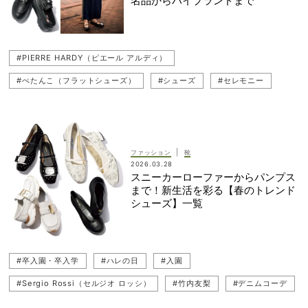
名品からハイブランドまで
#PIERRE HARDY（ピエール アルディ）
#ぺたんこ（フラットシューズ）
#シューズ
#セレモニー
#PELLICO（ペリーコ）
#卒業式・卒園式
#Ferragamo（フェラガモ）
#ストラップシューズ
#JIMMY CHOO（ジミーチュウ）
#入学式・入園式
|
ファッション
靴
2026.03.28
#卒入園・卒入学
#HUNTER（ハンター）
#セットアップコーデ
スニーカーローファーからパンプス
まで！新生活を彩る【春のトレンド
#入園
#入学式
#Sergio Rossi（セルジオ ロッシ）
シューズ】一覧
#セレモニー服
#入学
#デニムコーデ
#ハレの日
#レインシューズ
#LE TALON（ル タロン）
#パンツコーデ
#卒入園・卒入学
#ハレの日
#入園
#トレンドシューズ
#ZARA（ザラ）
#セレモニーコーデ
#Sergio Rossi（セルジオ ロッシ）
#竹内友梨
#デニムコーデ
#Repetto（レペット）
#ZARAシューズ
#TOD'S（トッズ）
#DIANA（ダイアナ）
#ZARA（ザラ）
#パンツコーデ
#卒業式
#PELLICO SUNNY（ペリーコ サニー）