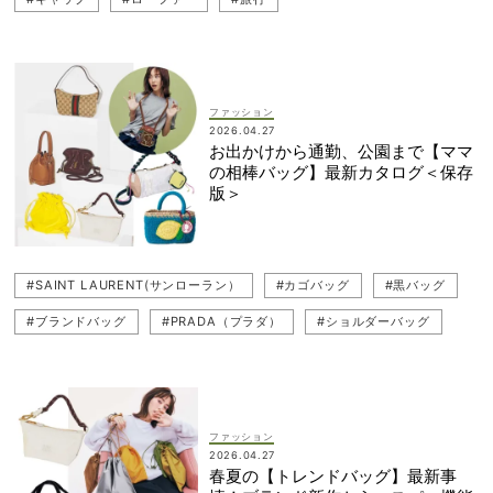
ファッション
2026.04.27
お出かけから通勤、公園まで【ママ
の相棒バッグ】最新カタログ＜保存
版＞
#SAINT LAURENT(サンローラン）
#カゴバッグ
#黒バッグ
#ブランドバッグ
#PRADA（プラダ）
#ショルダーバッグ
#COACH（コーチ）
#バッグ
#ミニバッグ
#桐谷美玲
#リュック
#LOEWE（ロエベ）
#トレンドバッグ
#GUCCI（グッチ）
#FENDI（フェンディ）
#韓国ブランド
ファッション
2026.04.27
#CELINE（セリーヌ）
#手首バッグ
春夏の【トレンドバッグ】最新事