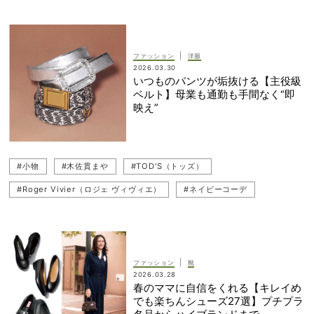
#BALENCIAGA（バレンシアガ）
#TOD'S（トッズ）
#パンツコーデ
#CELINE（セリーヌ）
#Roger Vivier（ロジェ・ヴィヴィエ）
|
ファッション
洋服
2026.03.30
いつものパンツが垢抜ける【主役級
ベルト】母業も通勤も手間なく“即
映え”
#小物
#木佐貫まや
#TOD'S（トッズ）
#Roger Vivier（ロジェ ヴィヴィエ）
#ネイビーコーデ
#通勤コーデ
#ハイブランド
#パンツコーデ
#母行事コーデ
#ブランド小物
#ベルト
#ブランド
|
ファッション
靴
2026.03.28
春のママに自信をくれる【キレイめ
でも楽ちんシューズ27選】プチプラ