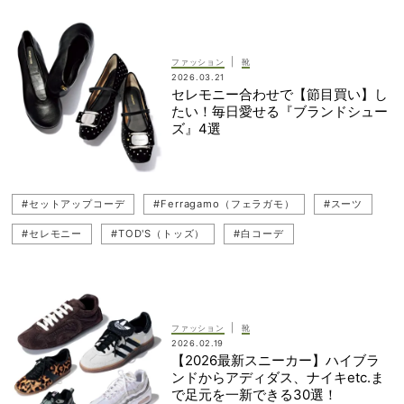
#入園式
#TOD'S（トッズ）
#Repetto（レペット）
#FABIO RUSCONI（ファビオ ルスコーニ）
#卒園式
#セレモニー
#FABIO RUSCONI（ファビオ ルスコーニ）
#DIANA（ダイアナ）
#ネイビーコーデ
#撥水
#雨の日
|
ファッション
靴
2026.03.21
#PELLICO SUNNY（ペリーコ サニー）
#HUNTER（ハンター）
#入園式
セレモニー合わせで【節目買い】し
たい！毎日愛せる『ブランドシュー
#ネイビーコーデ
#入学式
#通勤コーデ
ズ』4選
#ぺたんこ（フラットシューズ）
#PIERRE HARDY（ピエール アルディ）
#卒業式・卒園式
#セットアップコーデ
#Ferragamo（フェラガモ）
#スーツ
#LE TALON（ル タロン）
#PELLICO（ペリーコ）
#セレモニー
#TOD'S（トッズ）
#白コーデ
#入学式・入園式
#Ferragamo（フェラガモ）
#ワントーンコーデ
#通勤コーデ
#スニーカーローファー
#JIMMY CHOO（ジミーチュウ）
#JIMMY CHOO（ジミーチュウ）
#セットアップコーデ
#Sergio Rossi（セルジオ ロッシ）
#デニムコーデ
|
ファッション
靴
2026.02.19
【2026最新スニーカー】ハイブラ
ンドからアディダス、ナイキetc.ま
で足元を一新できる30選！