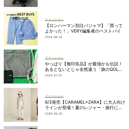
ファッション
【ロンハーマン別注パジャマ】「買って
よかった！」VERY編集者のベストバイ
2026.06.25
ファッション
やっぱり【無印良品】が最強かも伝説！
あるとないとじゃ全然違う「旅のQOL爆
上げアイテム」
2026.07.23
ファッション
6/3発売【CARAMEL×ZARA】に大人向け
ラインが登場！夏のレジャー・旅行にも
おすすめ
2026.06.02