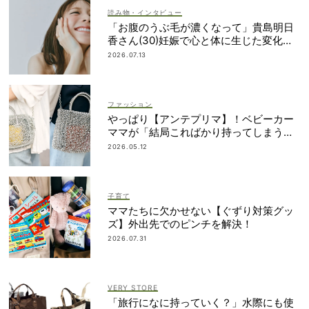
読み物・インタビュー
「お腹のうぶ毛が濃くなって」貴島明日
香さん(30)妊娠で心と体に生じた変化も
「愛しいです」
2026.07.13
ファッション
やっぱり【アンテプリマ】！ベビーカー
ママが「結局こればかり持ってしまう」
納得の理由
2026.05.12
子育て
ママたちに欠かせない【ぐずり対策グッ
ズ】外出先でのピンチを解決！
2026.07.31
VERY STORE
「旅行になに持っていく？」水際にも使