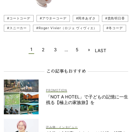
#コートコーデ
#アウターコーデ
#岡本あずさ
#貴島明日香
#スニーカー
#Roger Vivier（ロジェ ヴィヴィエ）
#冬コーデ
#TOD'S（トッズ）
#スニーカーコーデ
#パンツコーデ
1
2
3
…
5
»
LAST
この記事もおすすめ
「NOT A HOTEL」で子どもの記憶に一生
残る【極上の家族旅】を
読み物・インタビュー