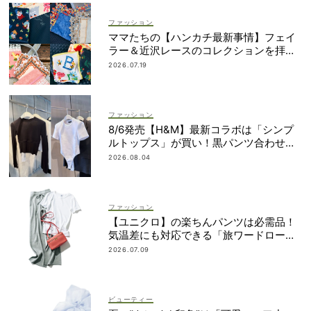
ファッション
ママたちの【ハンカチ最新事情】フェイ
ラー＆近沢レースのコレクションを拝
見！
2026.07.19
ファッション
8/6発売【H&M】最新コラボは「シンプ
ルトップス」が買い！黒パンツ合わせも
即サマ見え
2026.08.04
ファッション
【ユニクロ】の楽ちんパンツは必需品！
気温差にも対応できる「旅ワードロー
ブ」7選
2026.07.09
ビューティー