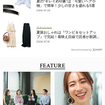
夏の“キレイめ印象”は「可愛いヘア小
物」で簡単！少しの甘さを盛れる5選
2026.07.24
ファッション
夏旅おしゃれは『ワンピ＆セットアッ
プ』で完結！着映え目線で読者が新調し
たのは？
2026.07.10
Recommended by
FEATURE