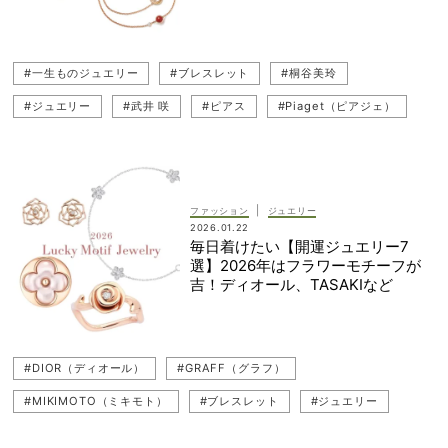
#一生ものジュエリー
#ブレスレット
#桐谷美玲
#ジュエリー
#武井 咲
#ピアス
#Piaget（ピアジェ）
#Chaumet（ショーメ）
#カラーストーン
#リング
#ネックレス
|
ファッション
ジュエリー
2026.01.22
毎日着けたい【開運ジュエリー7
選】2026年はフラワーモチーフが
吉！ディオール、TASAKIなど
#DIOR（ディオール）
#GRAFF（グラフ）
#MIKIMOTO（ミキモト）
#ブレスレット
#ジュエリー
#ピアス
#Piaget（ピアジェ）