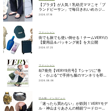
【プラダ】が人気！乳幼児ママこそ「ブ
ランドビーサン」で毎日きれいめカジュ
アルが叶う
2026.07.18
ファッション
街でも旅でも使い倒せる！チームVERYの
【愛用品＆パッキング術】を大公開
2026.07.25
ファッション
8/7発売【VERY9月号】Tシャツに“巻
く・かぶる”で手持ち服のマンネリを即解
決！
2026.08.06
読み物・インタビュー
「迷ったら買わない」が鉄則！VERYモデ
ル・神山まりあさんの精鋭ワードローブ1