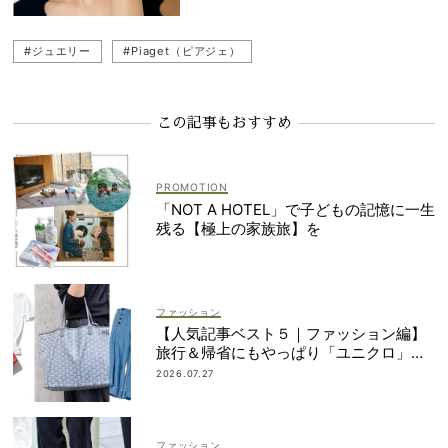
#ジュエリー
#Piaget（ピアジェ）
この記事もおすすめ
「NOT A HOTEL」で子どもの記憶に一生
残る【極上の家族旅】を
ファッション
【人気記事ベスト５｜ファッション編】
旅行＆帰省にもやっぱり「ユニクロ」が
最強説！
2026.07.27
ファッション