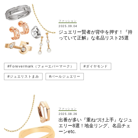
#LOUIS VUITTON（ルイ・ヴィトン）
#TASAKI（タサキ）
#ジュエリストまみ
#Damiani（ダミアーニ）
#リング
ファッション
2025.09.04
ジュエリー賢者が背中を押す！『持
っていて正解』な名品リスト25選
#Forevermark（フォーエバーマーク）
#ダイヤモンド
#ジュエリストまみ
#パールジュエリー
#LOUIS VUITTON（ルイ・ヴィトン）
#ネックレス
#一生ものジュエリー
#イヤーカフ
#BVLGARI（ブルガリ）
#チェーンネックレス
#Tiffany ＆ Co（ティファニー）
ファッション
2025.08.26
#CHANEL（シャネル）
#ブレスレット
出番が多い『重ねづけ上手』なジュ
エリー8選！地金リング、名品チェ
#Chaumet（ショーメ）
#FRED（フレッド）
#名品ジュエリー
ーンetc.
#TASAKI（タサキ）
#SWAROVSKI‎（スワロフスキー）