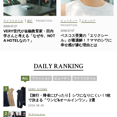
ライフスタイル
|
旅行
ビューティー
|
スキンケア
2026.07.27
VERY世代が金融教育家・田内
2026.07.07
ベスコス受賞の「エリクシー
学さんと考える「なぜ今、NOT
ル」が最適解！？ママのシワに
A HOTELなの？」
幸せ感が滲む理由とは
DAILY RANKING
ALL
ファッション
ビューティ
ライフスタイル
VERY STORE
【旅行・帰省にぴったり】シワになりにくい！1枚
で決まる「ワンピ&オールインワン」2選
2026.08.05
ファッション