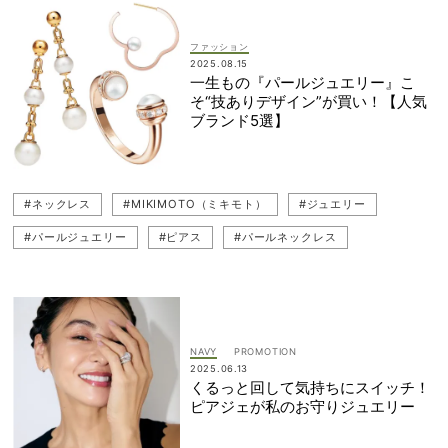
ファッション
2025.08.15
一生もの『パールジュエリー』こ
そ“技ありデザイン”が買い！【人気
ブランド5選】
#ネックレス
#MIKIMOTO（ミキモト）
#ジュエリー
#パールジュエリー
#ピアス
#パールネックレス
#イヤリング
#一生ものジュエリー
#Tiffany ＆ Co（ティファニー）
#Chaumet（ショーメ）
#Piaget（ピアジェ）
#TASAKI（タサキ）
#パール
NAVY
#リング
2025.06.13
くるっと回して気持ちにスイッチ！
ピアジェが私のお守りジュエリー