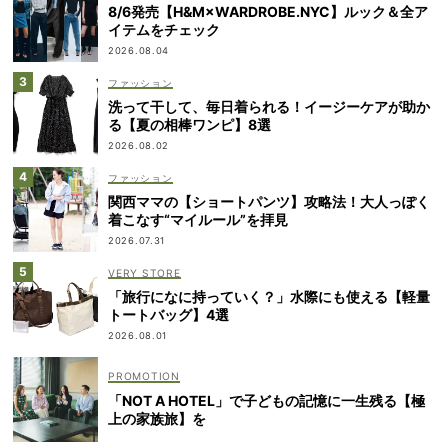
8/6発売【H&M×WARDROBE.NYC】ルック＆全ア
イテムをチェック
2026.08.04
ファッション
洗って干して、毎日着られる！イージーケアが助か
る【夏の相棒ワンピ】8選
2026.08.02
ファッション
関西ママの【ショートパンツ】攻略法！大人っぽく
着こなす“マイルール”を拝見
2026.07.31
VERY STORE
「旅行になに持っていく？」水際にも使える【軽量
トートバッグ】4選
2026.08.01
「NOT A HOTEL」で子どもの記憶に一生残る【極
上の家族旅】を