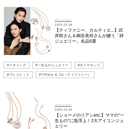
ファッション
2026.03.08
【ティファニー、カルティエ…】武
井咲さん＆桐谷美玲さんが纏う「絆
ジュエリー」名品6選
#イヤリング
#一生ものジュエリー
#ダイヤモンド
#ブレスレット
#Tiffany ＆ Co（ティファニー）
#名品ジュエリー
#Chaumet（ショーメ）
#桐谷美玲
#Cartier（カルティエ）
#カラーストーン
#武井 咲
#リング
#地金ジュエリー
#Piaget（ピアジェ）
ファッション
2026.03.04
#ネックレス
#ジュエリー
#FRED（フレッド）
#ピアス
【ショーメのリアンetc.】ママの“一
生もの”に急浮上！2大アイコンジュ
#POMELLATO（ポメラート）
エリー