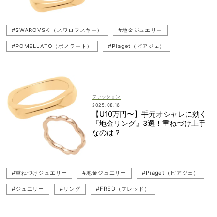
#記念買い
#Cartier（カルティエ）
#DIOR（ディオール）
#SWAROVSKI‎（スワロフスキー）
#地金ジュエリー
#Damiani（ダミアーニ）
#POMELLATO（ポメラート）
#POMELLATO（ポメラート）
#Piaget（ピアジェ）
#重ねづけジュエリー
#Boucheron（ブシュロン）
#Chopard（ショパール)
#MIKIMOTO（ミキモト）
#Chopard（ショパール)
#ジュエリー
#地金ジュエリー
#ジュエリー
#重ね付けジュエリー
#ピアス
#パール
#MIKIMOTO（ミキモト）
#ピアス
#一生ものジュエリー
#イヤーカフ
#チェーンネックレス
#Piaget（ピアジェ）
#リング
ファッション
2025.08.16
#Cartier（カルティエ）
#ブレスレット
#リング
【U10万円〜】手元オシャレに効く
『地金リング』3選！重ねづけ上手
#名品ジュエリー
#FRED（フレッド）
#重ねづけジュエリー
なのは？
#重ねづけジュエリー
#地金ジュエリー
#Piaget（ピアジェ）
#ジュエリー
#リング
#FRED（フレッド）
#MIKIMOTO（ミキモト）
#一生ものジュエリー