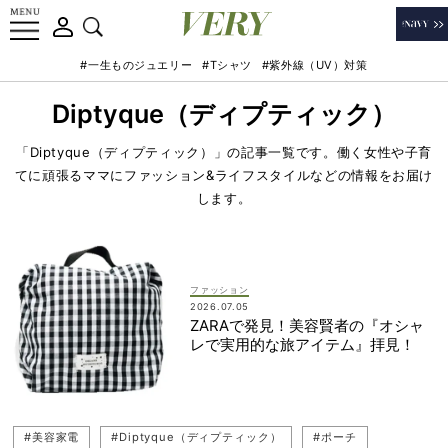
#一生ものジュエリー
#Tシャツ
#紫外線（UV）対策
Diptyque（ディプティック）
「Diptyque（ディプティック）」の記事一覧です。働く女性や子育
てに頑張るママにファッション&ライフスタイルなどの情報をお届け
します。
ファッション
2026.07.05
ZARAで発見！美容賢者の『オシャ
レで実用的な旅アイテム』拝見！
#美容家電
#Diptyque（ディプティック）
#ポーチ