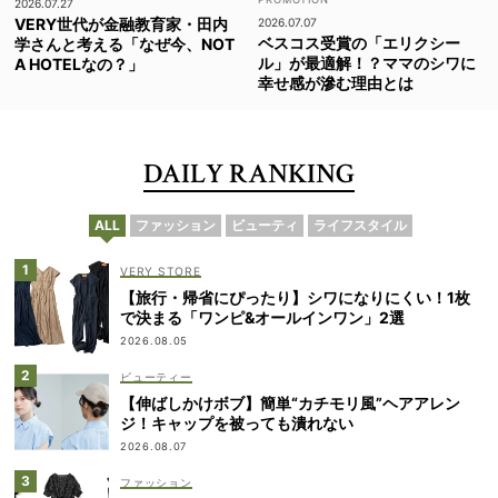
2026.07.27
VERY世代が金融教育家・田内
2026.07.07
ベスコス受賞の「エリクシー
学さんと考える「なぜ今、NOT
ル」が最適解！？ママのシワに
A HOTELなの？」
幸せ感が滲む理由とは
DAILY RANKING
ALL
ファッション
ビューティ
ライフスタイル
VERY STORE
【旅行・帰省にぴったり】シワになりにくい！1枚
で決まる「ワンピ&オールインワン」2選
2026.08.05
ビューティー
【伸ばしかけボブ】簡単“カチモリ風”ヘアアレン
ジ！キャップを被っても潰れない
2026.08.07
ファッション