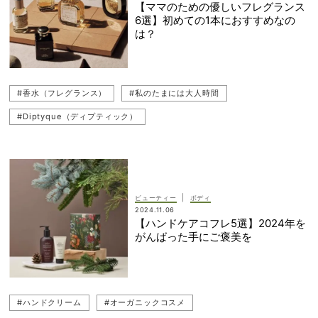
【ママのための優しいフレグランス
6選】初めての1本におすすめなの
は？
#香水（フレグランス）
#私のたまには大人時間
#Diptyque（ディプティック）
#Santa Maria Novella（サンタ・マリア・ノヴェッラ）
|
ビューティー
ボディ
2024.11.06
【ハンドケアコフレ5選】2024年を
がんばった手にご褒美を
#ハンドクリーム
#オーガニックコスメ