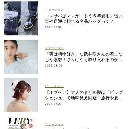
ファッション
コンサバ派ママが「もう５年愛用」習い
事や送迎に頼れる名品バッグって？
2026.07.09
ファッション
「実は柄物好き」な武井咲さんの着こな
しが素敵！さりげなく取り入れるのが気
分
2026.08.06
ビューティー
【ボブヘア】大人のまとめ髪は「ビッグ
シュシュ」で地味見え回避！旅行や夏祭
りにも
2026.07.23
ファッション