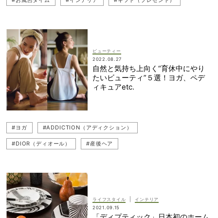
#お風呂タイム
#インテリア
#ギフト（プレゼント）
#出産祝い
ビューティー
2022.08.27
自然と気持ち上向く“育休中にやり
たいビューティ”５選！ヨガ、ペデ
ィキュアetc.
#ヨガ
#ADDICTION（アディクション）
#DIOR（ディオール）
#産後ヘア
#Diptyque（ディプティック）
#HERMES（エルメス）
#セルフネイル
#辻元舞
#ハンドケア
|
ライフスタイル
インテリア
2021.09.15
「ディプティック」日本初のホーム