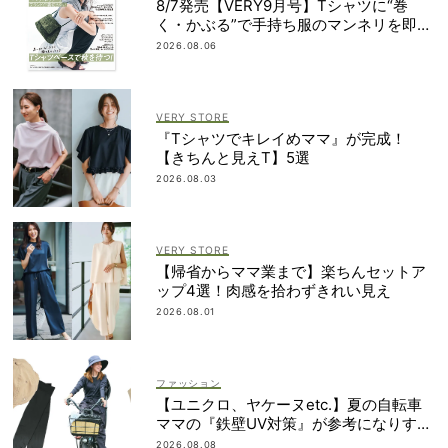
8/7発売【VERY9月号】Tシャツに“巻
く・かぶる”で手持ち服のマンネリを即解
決！
2026.08.06
VERY STORE
『Tシャツでキレイめママ』が完成！
【きちんと見えT】5選
2026.08.03
VERY STORE
【帰省からママ業まで】楽ちんセットア
ップ4選！肉感を拾わずきれい見え
2026.08.01
ファッション
【ユニクロ、ヤケーヌetc.】夏の自転車
ママの『鉄壁UV対策』が参考になりすぎ
る！
2026.08.08