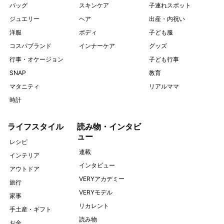
バッグ
スキンケア
子連れスポット
ジュエリー
ヘア
出産・内祝い
洋服
ボディ
子ども服
コスパブランド
インナーケア
グッズ
行事・オケージョン
子ども行事
SNAP
教育
マタニティ
リアルママ
時計
ライフスタイル
読み物・インタビ
ュー
レシピ
連載
インテリア
インタビュー
アウトドア
VERYアカデミー
旅行
VERYモデル
家事
リカレント
手土産・ギフト
読み物
お金