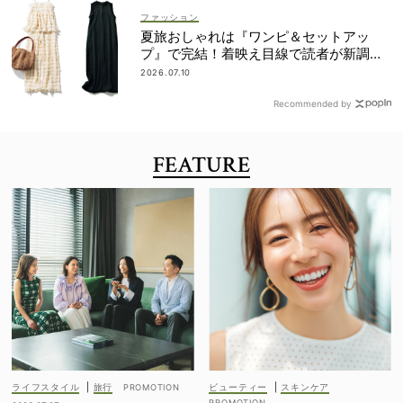
ファッション
夏旅おしゃれは『ワンピ＆セットアッ
プ』で完結！着映え目線で読者が新調し
たのは？
2026.07.10
Recommended by
FEATURE
ライフスタイル
|
旅行
ビューティー
|
スキンケア