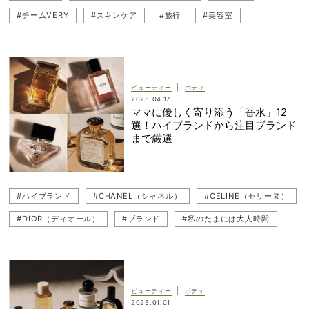
#チームVERY
#スキンケア
#旅行
#美容室
#バッグの中身
#Aesop（イソップ）
|
ビューティー
ボディ
2025.04.17
ママに優しく寄り添う「香水」12
選！ハイブランドから注目ブランド
まで厳選
#ハイブランド
#CHANEL（シャネル）
#CELINE（セリーヌ）
#DIOR（ディオール）
#ブランド
#私のたまには大人時間
#HERMES（エルメス）
#Diptyque（ディプティック）
#PRADA（プラダ）
#Santa Maria Novella（サンタ・マリア・ノヴェッラ）
#香水（フレグランス）
#Cartier（カルティエ）
|
ビューティー
ボディ
2025.01.01