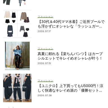
ファッション
【30代＆40代ママ水着】ご近所プールで
も浮かずにオシャレな「ラッシュガード
＆ショートパンツセット」6選！
2026.07.17
ファッション
真夏に頼れる【楽ちんパンツ】はカーブ
シルエットでキレイめオシャレが叶う！
2026.07.15
ファッション
【ユニクロ】上下買ってもU5000円！涼
しく快適なキレイめ派の「優勝セット」
は着回し力も
2026.07.28