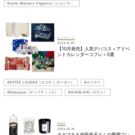
#John Masters Organics（ジョンマスター オーガニック）
#Diptyque（ディプティック）
#コフレ
#ハンドケア
ビューティー
2024.10.05
【10月発売】人気デパコス＜アドベ
ントカレンダーコフレ＞5選
#ESTEE LAUDER（エスティ ローダー）
#ホリデー
#Diptyque（ディプティック）
#GUERLAIN（ゲラン）
#Parfums Christian Dior（パルファン・クリスチャン・ディオール）
#クリスマス2024
#コフレ
NAVY
2024.02.16
タキマキ＆内田恭子さんの愛用フレ