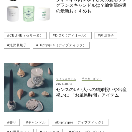
グランスキャンドルは？編集部厳選
の最新おすすめも
#CELINE（セリーヌ）
#DIOR（ディオール）
#内田恭子
#滝沢眞規子
#Diptyque（ディプティック）
#PRADA（プラダ）
#VERY NaVY
#キャンドル
|
ライフスタイル
手土産・ギフト
2024.01.18
センスのいい人への結婚祝いや出産
祝いに 「お風呂時間」アイテム
#香り
#キャンドル
#Diptyque（ディプティック）