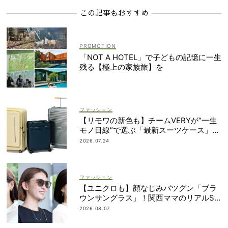
この記事もおすすめ
「NOT A HOTEL」で子どもの記憶に一生
残る【極上の家族旅】を
ファッション
【リモワの新色も】チームVERYが“一生
モノ目線”で選ぶ「最新スーツケース」5
選！
2026.07.24
ファッション
【ユニクロも】顔なじみバツグン「ブラ
ウンサングラス」！関西ママのリアルSN
AP5選
2026.08.07