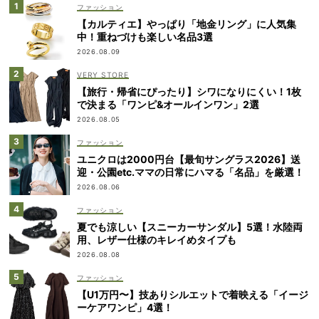
ファッション
【カルティエ】やっぱり「地金リング」に人気集
中！重ねづけも楽しい名品3選
2026.08.09
VERY STORE
【旅行・帰省にぴったり】シワになりにくい！1枚
で決まる「ワンピ&オールインワン」2選
2026.08.05
ファッション
ユニクロは2000円台【最旬サングラス2026】送
迎・公園etc.ママの日常にハマる「名品」を厳選！
2026.08.06
ファッション
夏でも涼しい【スニーカーサンダル】5選！水陸両
用、レザー仕様のキレイめタイプも
2026.08.08
ファッション
【U1万円〜】技ありシルエットで着映える「イージ
ーケアワンピ」4選！