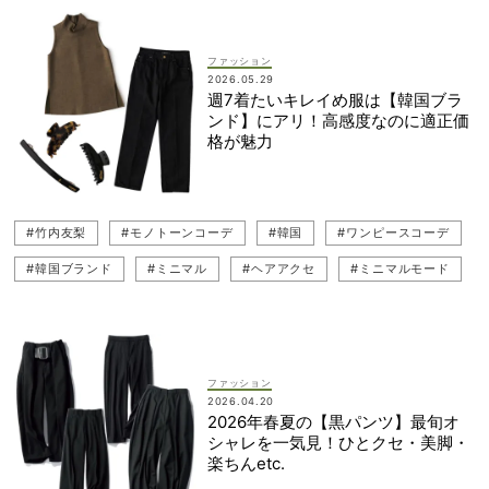
#Tシャツ
#セレクトショップ
#咲 和希
#韓国
ファッション
2026.05.29
週7着たいキレイめ服は【韓国ブラ
ンド】にアリ！高感度なのに適正価
格が魅力
#竹内友梨
#モノトーンコーデ
#韓国
#ワンピースコーデ
#韓国ブランド
#ミニマル
#ヘアアクセ
#ミニマルモード
#ノースリーブ
#デニムコーデ
#ローファーコーデ
#ヘアクリップ
#パンツコーデ
#白デニム
#シンプルコーデ
#デニム
ファッション
2026.04.20
2026年春夏の【黒パンツ】最旬オ
シャレを一気見！ひとクセ・美脚・
楽ちんetc.