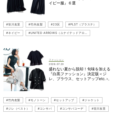
イビー服』６選
#笹川友里
#竹内友梨
#23区
#PLST（プラステ）
#ネイビー
#UNITED ARROWS（ユナイテッドアローズ）
#Chaos（カオス）
#コンサバ
#コンサバコーデ
ファッション
2026.07.20
盛れない夏から脱却！旬味を加える
『白黒ファッション』決定版＜ジ
レ、ブラウス、セットアップetc.＞
#竹内友梨
#モノトーン
#セットアップ
#ジャケット
#ジレ（ベスト）
#コンサバ
#コンサバコーデ
#笹川友里