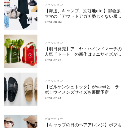
ファッション
【海辺、キャンプ、別荘地etc.】都会派
ママの「アウトドアガチ勢じゃない服と
小物」集めました！
2026.08.04
ファッション
【明日発売】アニヤ・ハインドマーチの
人気「トート」の新作はミニサイズがセ
ット！
2026.07.22
ファッション
【ビルケンシュトック】がsacaiとコラ
ボ！ウィメンズサイズも展開予定
2026.07.24
ビューティー
【キャップの日のヘアアレンジ】ボブも