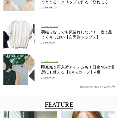
まとまる！クリップで作る「崩れにくい
まとめ髪」
2026.08.08
ファッション
羽織りなしでも気後れしない！一枚で品
よく今っぽい【白黒紺トップス】
2026.07.14
ファッション
即完売＆再入荷アイテムも！日傘NGの場
所にも使える【UVスカーフ】4選
2026.07.14
Recommended by
FEATURE