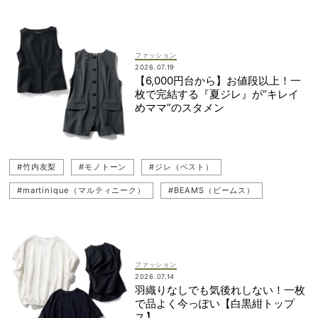
ファッション
2026.07.19
【6,000円台から】お値段以上！一
枚で完結する『夏ジレ』が“キレイ
めママ”のスタメン
#竹内友梨
#モノトーン
#ジレ（ベスト）
#martinique（マルティニーク）
#BEAMS（ビームス）
#コンサバ
#コンサバコーデ
#uncrave（アンクレイヴ）
ファッション
2026.07.14
羽織りなしでも気後れしない！一枚
で品よく今っぽい【白黒紺トップ
ス】