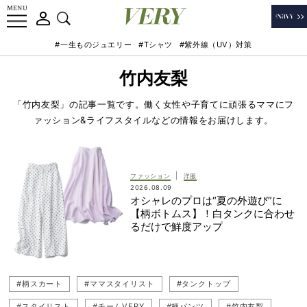
#一生ものジュエリー
#Tシャツ
#紫外線（UV）対策
竹内友梨
「竹内友梨」の記事一覧です。働く女性や子育てに頑張るママにフ
ァッション&ライフスタイルなどの情報をお届けします。
|
ファッション
洋服
2026.08.09
オシャレのプロは“夏の外遊び”に
【柄ボトムス】！白タンクに合わせ
るだけで鮮度アップ
#柄スカート
#ママスタイリスト
#タンクトップ
#スタイリスト
#チームVERY
#柄パンツ
#竹内友梨