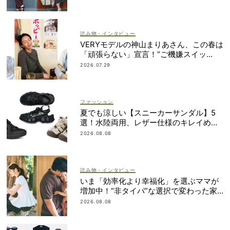
読み物・インタビュー
VERYモデルの神山まりあさん、この春は
「頑張らない」宣言！“ご機嫌スイッ
チ”の入れ方って？
2026.07.29
ファッション
夏でも涼しい【スニーカーサンダル】5
選！水陸両用、レザー仕様のキレイめタ
イプも
2026.08.08
読み物・インタビュー
いま「効率化より幸福化」を選ぶママが
増加中！“非タイパ”な選択で変わった家
族時間【実例5選】
2026.08.08