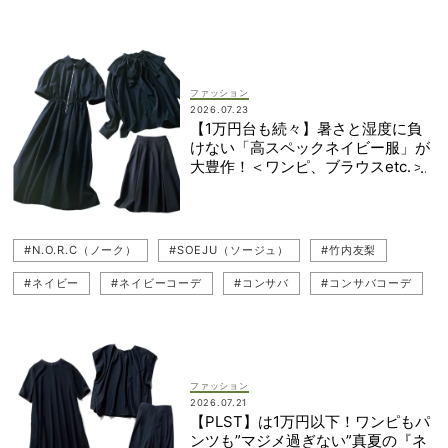
#THIRD MAGAZINE（サードマガジン）
#コンサバ
#コンサバコーデ
#N.O.R.C（ノーク）
ファッション
2026.07.23
【1万円台も続々】暑さと湿度に負
けない「高スペックネイビー服」が
大豊作！＜ワンピ、ブラウスetc.＞
#N.O.R.C（ノーク）
#SOEJU（ソージュ）
#竹内友梨
#ネイビー
#ネイビーコーデ
#コンサバ
#コンサバコーデ
ファッション
2026.07.21
【PLST】は1万円以下！ワンピもパ
ンツも”マジメ過ぎない”真夏の『ネ