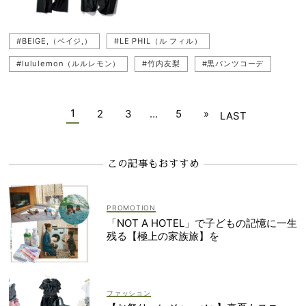
#BEIGE,（ベイジ,）
#LE PHIL（ル フィル）
#lululemon（ルルレモン）
#竹内友梨
#黒パンツコーデ
#黒パンツ
#笹川友里
#23区
#PLST（プラステ）
#UNFILO（アンフィーロ）
#Mila Owen（ミラ オーウェン）
1
2
3
…
5
»
LAST
#yori（ヨリ）
#PRANK PROJECT（プランクプロジェクト）
#THIRD MAGAZINE（サードマガジン）
この記事もおすすめ
「NOT A HOTEL」で子どもの記憶に一生
残る【極上の家族旅】を
ファッション