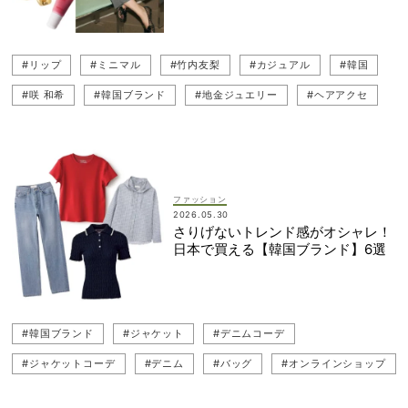
#リップ
#ミニマル
#竹内友梨
#カジュアル
#韓国
#咲 和希
#韓国ブランド
#地金ジュエリー
#ヘアアクセ
#子ども服（キッズ服）
#ジュエリー
#ベビー服
#バッグ
#コスメ
#ロゴT
#キャップ
#ぺたんこ（フラットシューズ）
ファッション
2026.05.30
さりげないトレンド感がオシャレ！
日本で買える【韓国ブランド】6選
#韓国ブランド
#ジャケット
#デニムコーデ
#ジャケットコーデ
#デニム
#バッグ
#オンラインショップ
#竹内友梨
#薄色デニム
#シャツ
#ネット買い