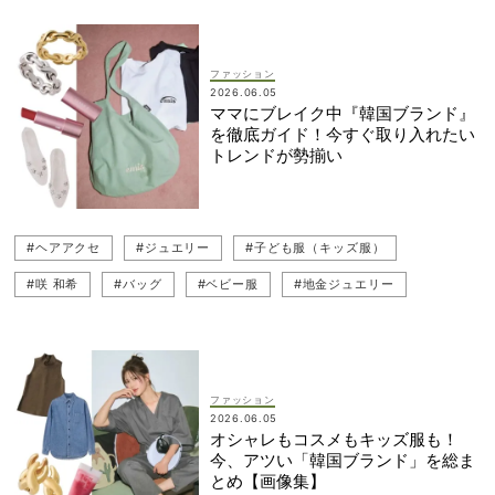
#笹川友里
#竹内友梨
#ジレコーデ（ベストコーデ）
#デニムコーデ
ファッション
2026.06.05
ママにブレイク中『韓国ブランド』
を徹底ガイド！今すぐ取り入れたい
トレンドが勢揃い
#ヘアアクセ
#ジュエリー
#子ども服（キッズ服）
#咲 和希
#バッグ
#ベビー服
#地金ジュエリー
#コスメ
#カジュアルコーデ
#キャップ
#リップ
#ロゴT
#竹内友梨
#ぺたんこ（フラットシューズ）
#Tシャツ
#オンラインショップ
#カジュアル
#ネット買い
ファッション
2026.06.05
#韓国
#ミニマル
#韓国ブランド
オシャレもコスメもキッズ服も！
今、アツい「韓国ブランド」を総ま
とめ【画像集】