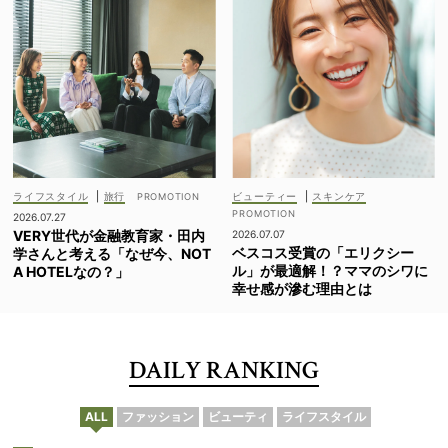
ライフスタイル
|
旅行
ビューティー
|
スキンケア
2026.07.27
VERY世代が金融教育家・田内
2026.07.07
ベスコス受賞の「エリクシー
学さんと考える「なぜ今、NOT
ル」が最適解！？ママのシワに
A HOTELなの？」
幸せ感が滲む理由とは
DAILY RANKING
ALL
ファッション
ビューティ
ライフスタイル