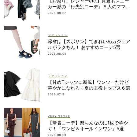
【お祭り、レジャーetc.】真夏もスニー
カー派の『行先別コーデ』５人のママス
タイリストが直伝！
2026.08.07
ファッション
帰省は【スポサン】できれいめカジュア
ルがラクちん！ おすすめコーデ5選
2026.08.04
ファッション
【甘めTシャツに新風】ワンツーだけど
華やかになれる！夏の主役トップス６選
2026.07.18
VERY STORE
【帰省コーデ】楽ちんなのに1枚で華や
ぐ！「ワンピ＆オールインワン」5選
2026.08.03