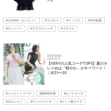
#LOUNIE（ルーニィ）
#コンサバ
#トップス
#竹内友梨
#モノトーン
#ブラウスコーデ
#ブラウス
#モノトーンコーデ
#23区
#笹川友里
#ebure（エブール）
#ネイビー
#UNITED ARROWS（ユナイテッドアローズ）
#ネイビーコーデ
ファッション
2026.07.11
【VERYの人気コーデTOP5】夏のキ
レイめは「軽やか」がキーワード！
｜6/21〜30
#ジャケットコーデ
#貴島明日香
#ピンクコーデ
#ポロシャツ
#Tシャツコーデ
#ドット柄コーデ
#人気コーデランキング
#ピンクアイテム
#武井咲