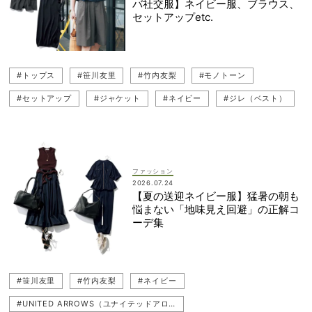
バ社交服】ネイビー服、ブラウス、
セットアップetc.
#トップス
#笹川友里
#竹内友梨
#モノトーン
#セットアップ
#ジャケット
#ネイビー
#ジレ（ベスト）
#コンサバ
ファッション
2026.07.24
【夏の送迎ネイビー服】猛暑の朝も
悩まない「地味見え回避」の正解コ
ーデ集
#笹川友里
#竹内友梨
#ネイビー
#UNITED ARROWS（ユナイテッドアローズ）