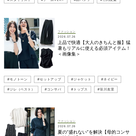
#スカート
#夏コーデ
#スカートコーデ
ファッション
2026.07.26
上品で快適【大人のきちんと服】猛
暑もリアルに使える必須アイテム！
＜画像集＞
#モノトーン
#セットアップ
#ジャケット
#ネイビー
#ジレ（ベスト）
#コンサバ
#トップス
#笹川友里
#竹内友梨
ファッション
2026.07.26
夏の“盛れない”を解決【母的コンサ