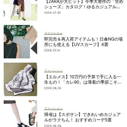
【ZARAが大ヒット】今季大豊作の「甘め
シューズ」カタログ！ゆるカジュアルの
鮮度アップに◎
2026.07.30
ファッション
即完売＆再入荷アイテムも！日傘NGの場
所にも使える【UVスカーフ】4選
2026.07.14
ファッション
【エルメス】10万円の予算で手に入る一
生もの！「カレ90」は薄着の季節こそ重
宝
2026.08.04
ファッション
帰省は【スポサン】できれいめカジュア
ルがラクちん！ おすすめコーデ5選
2026.08.04