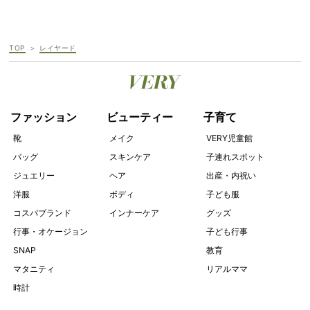
TOP
レイヤード
ファッション
ビューティー
子育て
靴
メイク
VERY児童館
バッグ
スキンケア
子連れスポット
ジュエリー
ヘア
出産・内祝い
洋服
ボディ
子ども服
コスパブランド
インナーケア
グッズ
行事・オケージョン
子ども行事
SNAP
教育
マタニティ
リアルママ
時計