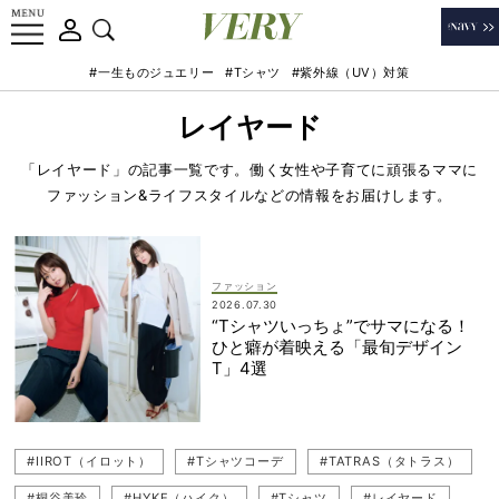
#一生ものジュエリー
#Tシャツ
#紫外線（UV）対策
レイヤード
「レイヤード」の記事一覧です。働く女性や子育てに頑張るママに
ファッション&ライフスタイルなどの情報をお届けします。
ファッション
2026.07.30
“Tシャツいっちょ”でサマになる！
ひと癖が着映える「最旬デザイン
T」4選
#IIROT（イロット）
#Tシャツコーデ
#TATRAS（タトラス）
#桐谷美玲
#HYKE（ハイク）
#Tシャツ
#レイヤード