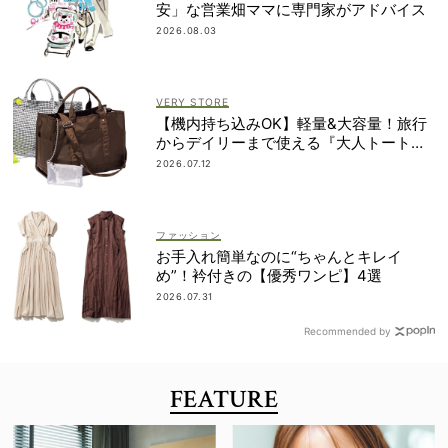
安」な営業畑ママに専門家がアドバイス
2026.08.03
VERY STORE
【機内持ち込みOK】軽量&大容量！旅行
からデイリーまで使える『大人トートバ
ッグ』
2026.07.12
ファッション
お手入れ簡単なのに“ちゃんとキレイ
め”！衿付きの【優秀ワンピ】4選
2026.07.31
Recommended by
FEATURE