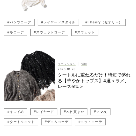
#パンツコーデ
#レイヤードスタイル
#Theory（セオリー）
#冬コーデ
#スウェットコーデ
#スウェット
#セットアップコーデ
#セットアップ
#コートコーデ
#ATON（エイトン）
#重ね着
#レイヤード
#ママ友
#木佐貫まや
#Chaos（カオス）
#ポロニット
|
ファッション
洋服
2026.01.23
タートルに重ねるだけ！時短で盛れ
る【華やかトップス】4選＜ラメ、
レースetc.＞
#キレイめ
#レイヤード
#木佐貫まや
#ママ友
#タートルニット
#デニムコーデ
#ニットコーデ
#レイヤードスタイル
#トップス
#タートルネック
#デニム