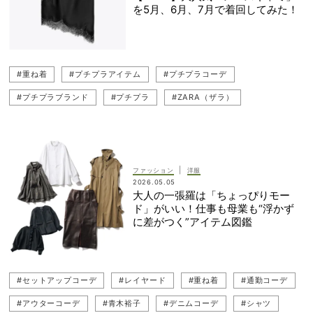
を5月、6月、7月で着回してみた！
#重ね着
#プチプラアイテム
#プチプラコーデ
#プチプラブランド
#プチプラ
#ZARA（ザラ）
#キャミソール
#甘トップス
#レイヤード
#レイヤードスタイル
|
ファッション
洋服
2026.05.05
大人の一張羅は「ちょっぴりモー
ド」がいい！仕事も母業も“浮かず
に差がつく”アイテム図鑑
#セットアップコーデ
#レイヤード
#重ね着
#通勤コーデ
#アウターコーデ
#青木裕子
#デニムコーデ
#シャツ