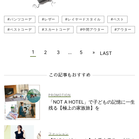
#パンツコーデ
#レザー
#レイヤードスタイル
#ベスト
#ベストコーデ
#スカートコーデ
#中間アウター
#アウター
#ファー
#キレイめ
#キレイめカジュアル
#ミニスカ
#ニットベストコーデ
#貴島明日香
#ジャケット
1
2
3
…
5
»
LAST
#ショートダウン
#ジレ（ベスト）
#ダウンコーデ
#レイヤード
#重ね着
#ダウンコート
#アウターコーデ
この記事もおすすめ
#ニットベスト
#ジレコーデ（ベストコーデ）
「NOT A HOTEL」で子どもの記憶に一生
残る【極上の家族旅】を
ファッション