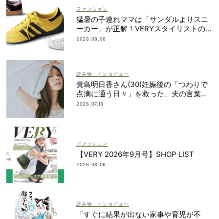
ファッション
猛暑の子連れママは「サンダルよりスニ
ーカー」が正解！VERYスタイリストの愛
用品5選
2026.08.06
読み物・インタビュー
貴島明日香さん(30)妊娠後の「つわりで
点滴に通う日々」を救った、夫の言葉と
朝マック
2026.07.13
ファッション
【VERY 2026年9月号】SHOP LIST
2026.08.06
読み物・インタビュー
「すぐに結果が出ない家事や育児が不