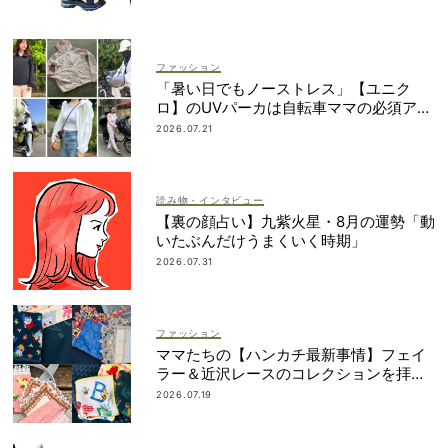
ファッション
「暑い日でもノーストレス」【ユニク
ロ】のUVパーカは自転車ママの必須アイ
テム！
2026.07.21
読み物・インタビュー
【裏の顔占い】九紫火星・8月の運勢「動
いたぶんだけうまくいく時期」
2026.07.31
ファッション
ママたちの【ハンカチ最新事情】フェイ
ラー＆近沢レースのコレクションを拝
見！
2026.07.19