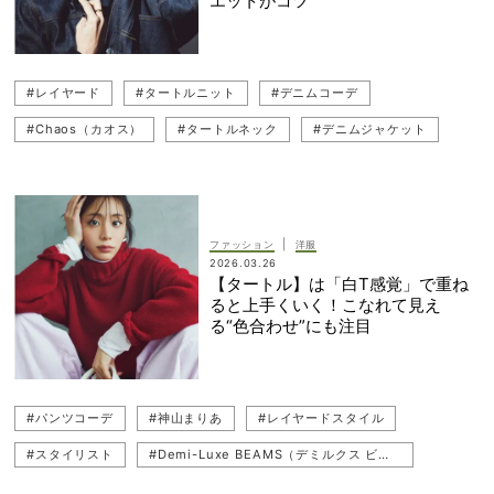
エットがコツ
#レイヤード
#タートルニット
#デニムコーデ
#Chaos（カオス）
#タートルネック
#デニムジャケット
#HYKE（ハイク）
#デニム
#スタイリスト
|
ファッション
洋服
2026.03.26
【タートル】は「白T感覚」で重ね
ると上手くいく！こなれて見え
る“色合わせ”にも注目
#パンツコーデ
#神山まりあ
#レイヤードスタイル
#スタイリスト
#Demi-Luxe BEAMS（デミルクス ビームス）
#ニット
#タートルネック
#冬コーデ
#春コーデ