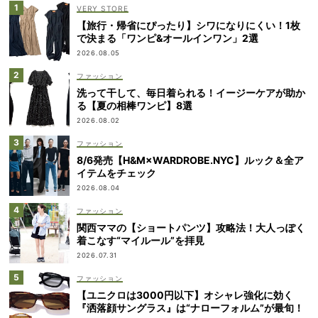
VERY STORE
【旅行・帰省にぴったり】シワになりにくい！1枚
で決まる「ワンピ&オールインワン」2選
2026.08.05
ファッション
洗って干して、毎日着られる！イージーケアが助か
る【夏の相棒ワンピ】8選
2026.08.02
ファッション
8/6発売【H&M×WARDROBE.NYC】ルック＆全ア
イテムをチェック
2026.08.04
ファッション
関西ママの【ショートパンツ】攻略法！大人っぽく
着こなす“マイルール”を拝見
2026.07.31
ファッション
【ユニクロは3000円以下】オシャレ強化に効く
『洒落顔サングラス』は“ナローフォルム”が最旬！