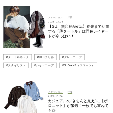
#重ね着
#SLOANE（スローン）
#ATON（エイトン）
#薄手タートル
#カラーコーデ
#赤コーデ
#レイヤード
|
ファッション
洋服
2026.03.25
#貴島明日香
#ニットコーデ
【GU、無印良品etc.】春先まで活躍
する「薄タートル」は同色レイヤー
ドが今っぽい！
#タートルネック
#神山まりあ
#グレーコーデ
#スタイリスト
#シャツコーデ
#SLOANE（スローン）
#GU（ジーユー）
#無印良品
#ブラウン
#重ね着
#レイヤード
#ワントーンコーデ
#薄手タートル
#パンツコーデ
#レイヤードスタイル
#スカートコーデ
|
ファッション
洋服
2026.01.24
カジュアルの“きちんと見え”に【ポ
ロニット】が優秀！一枚でも重ねて
も◎