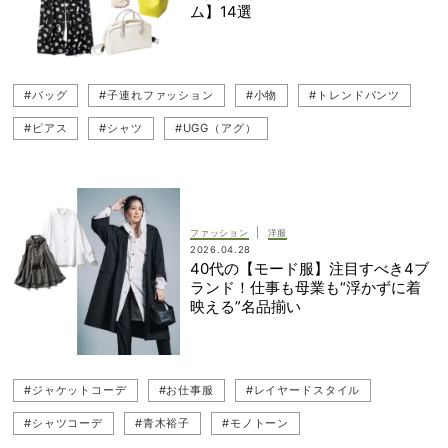
ム】14選
#ジャケットコーデ
#ジレコーデ（ベストコーデ）
#モノトーン
#レイヤードスタイル
#ベスト
#キレイめ
#シャツコーデ
#バッグ
#子連れファッション
#小物
#トレンドパンツ
#スカート
#ピアス
#シャツ
#UGG（アグ）
#LeSportsac（レスポートサック）
#パンツ
#スカーフ
#レイヤード
#POLO RALPH LAUREN（ポロ ラルフローレン）
#スリッポン
|
ファッション
洋服
2026.04.28
40代の【モード服】注目すべき4ブ
ランド！仕事も母業も“浮かずに着
映える”名品揃い
#ジャケットコーデ
#お仕事服
#レイヤードスタイル
#シャツコーデ
#青木裕子
#モノトーン