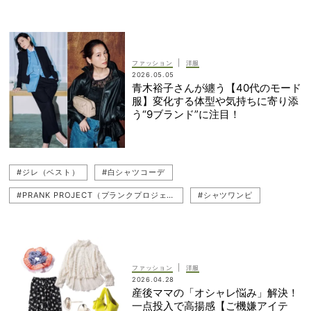
#パンツコーデ
#アウター
#ジャケットコーデ
#PRANK PROJECT（プランクプロジェクト）
#キレイめ
#レイヤードスタイル
#お仕事服
#セットアップ
|
ファッション
洋服
2026.05.05
#ロングシャツ
#白シャツコーデ
#スカート
青木裕子さんが纏う【40代のモード
服】変化する体型や気持ちに寄り添
#THE RERACS（ザ・リラクス）
#ジレ（ベスト）
う“9ブランド”に注目！
#40代ファッション
#白シャツ
#ジレ（ベスト）
#白シャツコーデ
#PRANK PROJECT（プランクプロジェクト）
#シャツワンピ
#THE RERACS（ザ・リラクス）
#白シャツ
#40代ファッション
#青木裕子
#レイヤード
#モノトーンコーデ
#春コーデ
#デニムコーデ
|
ファッション
洋服
2026.04.28
#セットアップコーデ
#シャツ
#パンツコーデ
#重ね着
産後ママの「オシャレ悩み」解決！
一点投入で高揚感【ご機嫌アイテ
#アウター
#黒デニム
#アウターコーデ
#白Tシャツ