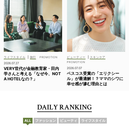
ライフスタイル
|
旅行
ビューティー
|
スキンケア
2026.07.27
VERY世代が金融教育家・田内
2026.07.07
ベスコス受賞の「エリクシー
学さんと考える「なぜ今、NOT
ル」が最適解！？ママのシワに
A HOTELなの？」
幸せ感が滲む理由とは
DAILY RANKING
ALL
ファッション
ビューティ
ライフスタイル