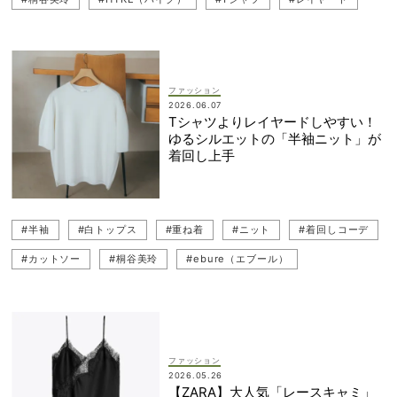
ファッション
2026.06.07
Tシャツよりレイヤードしやすい！
ゆるシルエットの「半袖ニット」が
着回し上手
#半袖
#白トップス
#重ね着
#ニット
#着回しコーデ
#カットソー
#桐谷美玲
#ebure（エブール）
#ママコーデ
#レイヤード
#ニットコーデ
#レイヤードスタイル
ファッション
2026.05.26
【ZARA】大人気「レースキャミ」