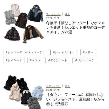
#カーディガン
#重ね着
|
ファッション
洋服
2026.01.19
冬後半【袖なしアウター】でオシャ
レを刷新！シルエット重視のコーデ
＆アイテム21選
#ジレコーデ（ベストコーデ）
#ジレ（ベスト）
#レザー
#レイヤード
#ベスト
#ダウンコート
#パンツコーデ
#貴島明日香
#レイヤードスタイル
#スカートコーデ
#ベストコーデ
#ファー
#冬コーデ
#アウター
#ニットベストコーデ
#キレイめ
#重ね着
#ジャケット
|
ファッション
洋服
2026.01.19
【ダウン、ファーetc.】着膨れしな
い「ジレ＆ベスト」最前線！冬から
春まで活躍◎