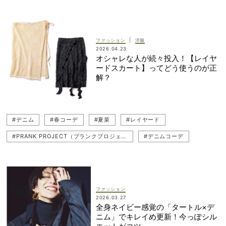
#THE RERACS（ザ・リラクス）
#キレイめ
#40代ファッション
#レイヤード
#モノトーンコーデ
#通勤
#重ね着
#通勤コーデ
#アウターコーデ
|
ファッション
洋服
2026.04.23
#ミニマルモード
#パンツコーデ
オシャレな人が続々投入！【レイヤ
ードスカート】ってどう使うのが正
解？
#デニム
#春コーデ
#夏菜
#レイヤード
#PRANK PROJECT（プランクプロジェクト）
#デニムコーデ
#パンツコーデ
#レイヤードスタイル
#スカートコーデ
#子連れコーデ
#重ね着
#子連れファッション
ファッション
2026.03.27
全身ネイビー感覚の「タートル×デ
ニム」でキレイめ更新！今っぽシル