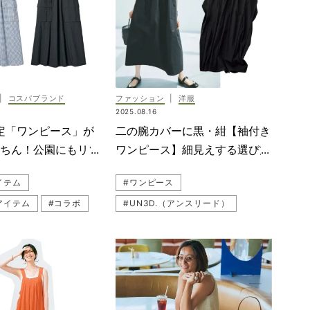
|
コスパブランド
ファッション
|
洋服
2025.08.16
定「ワンピース」が
二の腕カバーに黒・紺【袖付き
楽ちん！公園にもリゾ
ワンピース】細見えする選び方
頼れる
のコツは？
イテム
#ワンピース
アイテム
#コラボ
#UN3D.（アンスリード）
ス
#プチプラ
#MADISONBLUE（マディソンブルー）
ーユー）
#体型カバー
#リゾートワンピ
デ
#甘トップス
#黒ワンピース
#帰省
ワンピ
#CFCL（シーエフシーエル）
#UNFILO（アンフィーロ）