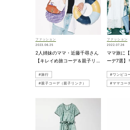
ファッション
ファッション
2023.06.25
2022.07.26
2人姉妹のママ・近藤千尋さん
ママ旅に
【キレイめ旅コーデ＆親子リン
ーデ7選】
ク】の作り方4選
オシャレ
#旅行
#ワンピコ
#親子コーデ（親子リンク）
#ママコー
#キッズ水着
#カジュア
#CELINE（セリーヌ）
#リゾート
#子連れ旅行
#薄色デニム
#大人カジ
#キレイめ
#女の子コーデ
#家族旅行
#子連れコーデ