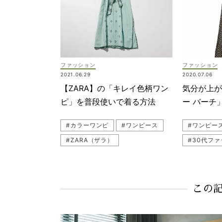
#子ども服（キッズ服）
#子連れお出かけコーデ
#女の子ママ
#子連れファッション
#夏休み
ファッション
ファッション
#近藤千尋
#リゾート
2021.06.29
2020.07.06
#デニムコーデ
#水着
【ZARA】の「キレイ色柄ワン
気分が上
#リゾートワンピ
ピ」を普段使いで着る方法
ー バーチ
#VERYモデル
#カラーワンピ
#ワンピース
#ワンピー
#ZARA（ザラ）
#30代フ
#リゾートワンピ
#マキシ丈
#リゾート
#TORY 
この