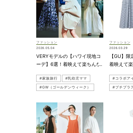
ファッション
ファッション
2026.05.04
2026.03.29
VERYモデルの【ハワイ現地コ
【GU】限
ーデ】6選！着映えて楽ちんな
着映えて
子連れママの最適解
ートにも
#家族旅行
#乳幼児ママ
#コラボア
#GW（ゴールデンウィーク）
#プチプラ
#ワンピースコーデ
#ワンピー
#子連れコーデ
#夏休み
#GU（ジ
#デニムコーデ
#ママコー
#子連れファッション
#リゾート
#リゾート
#白パンツ