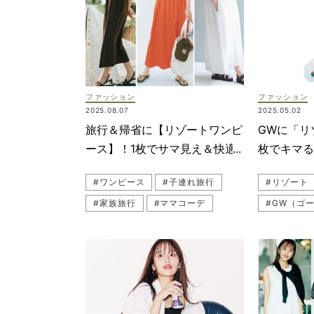
#ショートパンツコーデ
#水着
#ハワイ旅行
#海外
#パンツコーデ
#咲和希
#旅行
#ホテルステイ
ファッション
ファッション
#水際ファッション
2025.08.07
2025.05.02
#シャツコーデ
#海外旅行
旅行＆帰省に【リゾートワンピ
GWに「リ
#子連れ旅行
#リゾートワンピ
ース】！1枚でサマ見え＆快適
枚でキマ
な10選
なコーデ8
#ワンピース
#子連れ旅行
#リゾート
#家族旅行
#ママコーデ
#GW（ゴ
#帰省コーデ
#リゾートワンピ
#ハワイ旅
#ワンピースコーデ
#帰省
#カジュア
#旅行
#リゾート
#カラーワ
#ワンピー