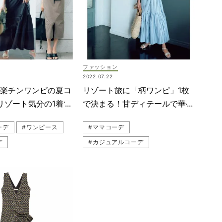
ファッション
2022.07.22
【楽チンワンピの夏コ
リゾート旅に「柄ワンピ」1枚
リゾート気分の1着で
で決まる！甘ディテールで華や
が決まる！
か見え
ーデ
#ワンピース
#ママコーデ
デ
#カジュアルコーデ
ルコーデ
#ストライプ
#リゾートワンピ
ワンピ
#ワンピース
#サンダル
ュアル