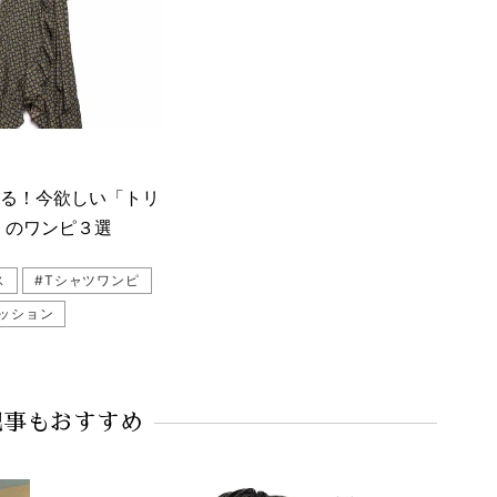
がる！今欲しい「トリ
」のワンピ３選
ス
#Tシャツワンピ
ァッション
ワンピ
ワンピ
BURCH（トリーバーチ）
記事もおすすめ