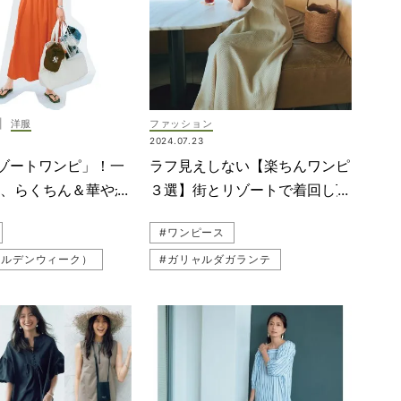
|
洋服
ファッション
2024.07.23
ゾートワンピ」！一
ラフ見えしない【楽ちんワンピ
る、らくちん＆華やか
３選】街とリゾートで着回し万
選
能！
#ワンピース
ールデンウィーク）
#ガリャルダガランテ
行
#リゾートワンピ
ルコーデ
#MIESROHE（ミースロエ）
ワンピ
#木佐貫まや
ンピ
スコーデ
#旅コーデ