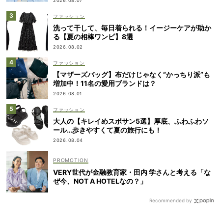
2026.08.07
ファッション
洗って干して、毎日着られる！イージーケアが助か
る【夏の相棒ワンピ】8選
2026.08.02
ファッション
【マザーズバッグ】布だけじゃなく“かっちり派”も
増加中！11名の愛用ブランドは？
2026.08.01
ファッション
大人の【キレイめスポサン5選】厚底、ふわふわソ
ール…歩きやすくて夏の旅行にも！
2026.08.04
VERY世代が金融教育家・田内 学さんと考える「な
ぜ今、NOT A HOTELなの？」
Recommended by