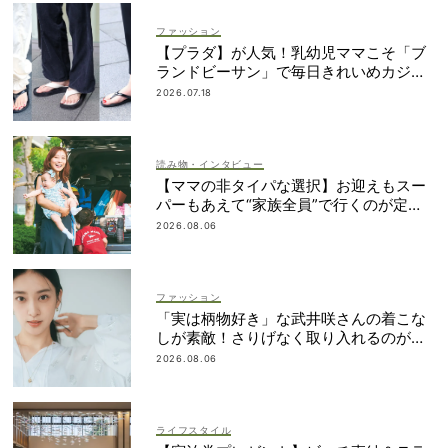
ファッション
【プラダ】が人気！乳幼児ママこそ「ブ
ランドビーサン」で毎日きれいめカジュ
アルが叶う
2026.07.18
読み物・インタビュー
【ママの非タイパな選択】お迎えもスー
パーもあえて“家族全員”で行くのが定
番！
2026.08.06
ファッション
「実は柄物好き」な武井咲さんの着こな
しが素敵！さりげなく取り入れるのが気
分
2026.08.06
ライフスタイル