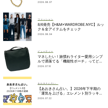
も自在
2026.08.07
ファッション
8/6発売【H&M×WARDROBE.NYC】ルッ
ク＆全アイテムをチェック
2026.08.04
ビューティー
マネしたい！旅慣れライター愛用シンプ
ルで洒落てる「機能性ポーチ」ってどこ
の？
2026.07.10
あおきさん占い。
【あおきさん占い。】2026年下半期の
「運気を上げる」エレメント別ラッキー
アクション総まとめ｜
2026.07.22