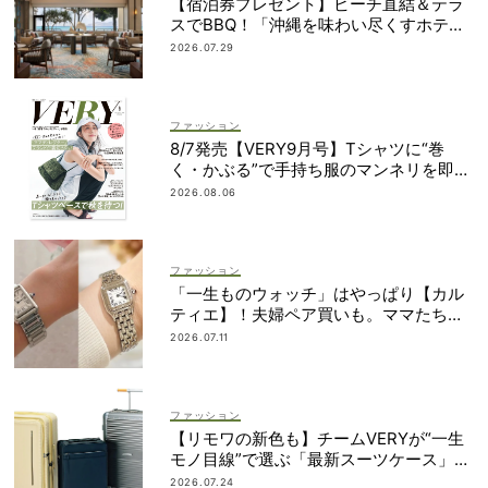
【宿泊券プレゼント】ビーチ直結＆テラ
スでBBQ！「沖縄を味わい尽くすホテ
ル」2段ベッドやコネクティングルームも
2026.07.29
ファッション
8/7発売【VERY9月号】Tシャツに“巻
く・かぶる”で手持ち服のマンネリを即解
決！
2026.08.06
ファッション
「一生ものウォッチ」はやっぱり【カル
ティエ】！夫婦ペア買いも。ママたちが
リアルに選んだモデル
2026.07.11
ファッション
【リモワの新色も】チームVERYが“一生
モノ目線”で選ぶ「最新スーツケース」5
選！
2026.07.24