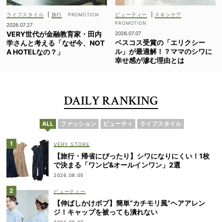
ライフスタイル
|
旅行
ビューティー
|
スキンケア
2026.07.27
VERY世代が金融教育家・田内
2026.07.07
ベスコス受賞の「エリクシー
学さんと考える「なぜ今、NOT
ル」が最適解！？ママのシワに
A HOTELなの？」
幸せ感が滲む理由とは
DAILY RANKING
ALL
ファッション
ビューティ
ライフスタイル
VERY STORE
【旅行・帰省にぴったり】シワになりにくい！1枚
で決まる「ワンピ&オールインワン」2選
2026.08.05
ビューティー
【伸ばしかけボブ】簡単“カチモリ風”ヘアアレン
ジ！キャップを被っても潰れない