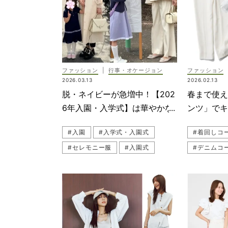
#セレモニ
#セットア
#カラーツ
#卒業式・
ファッション
|
行事・オケージョン
ファッション
#入学式・
2026.03.13
2026.02.13
脱・ネイビーが急増中！【202
春まで使
#セットア
6年入園・入学式】は華やかな
ンツ」で
「ホワイトコーデ」が新鮮
の着回し5D
#入園
#入学式・入園式
#着回しコ
#セレモニー服
#入園式
#デニムコ
#子ども行事
#オールホワイト
#オールホ
#セレモニーコーデ
#パンツコ
#卒入園・卒入学
#ブラウス
#LE PHI
#モノトー