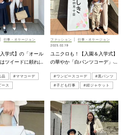
#白コーデ
#入学式
#入学準備
#スナップ（SNAP）
#名古屋読者
#ホワイト
|
行事・オケージョン
ファッション
|
行事・オケージョン
#甘黒ワンピース
2025.02.19
#卒入園・卒入学
＆入学式】の「オール
ユニクロも！【入園＆入学式】
#読者スナップ
#ハイブランド
」はツイードに頼れば
の華やか「白パンツコーデ」4
#黒パンツコーデ
#名品
にキマる！
選
名品
#ママコーデ
#ワンピースコーデ
#黒パンツ
#園行事
#ワンピースコーデ
ピース
#子ども行事
#紺ジャケット
#入学
#ジャケットコーデ
SNAP）
#卒業式・卒園式
#学校行事
#卒業式・卒園式
#ワンピース
ップ
#ハイブランド
#行事
#黒ジャケット
#セレモニー
#紺ジャケット
コーデ
#入学式・入園式
#読者
#入学式・入園式
#黒パンツ
卒入学
#園行事
#オールホワイト
#母行事
#子ども行事
#黒ジャケット
スコーデ
#名品
#セットアップコーデ
#セットアップコーデ