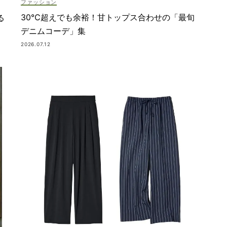
ファッション
名品
30℃超えでも余裕！甘トップス合わせの「最旬
る
tra（ヴァレクストラ）
デニムコーデ」集
#入学準備
2026.07.12
卒入学
#名古屋読者
ンド