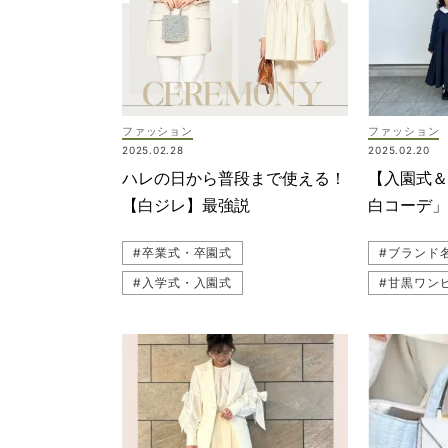
#貴島明日香
#夏コーデ
#ワントーンコーデ
ファッション
ファッション
2025.02.28
2025.02.20
ハレの日から普段まで使える！
【入園式
【白ジレ】最強説
白コーデ
おしゃれ
#卒業式・卒園式
#ブランド
#入学式・入園式
#甘黒ワン
#セレモニー服
#ハレの日
#スナップ（
#ジレコーデ（ベストコーデ）
#読者スナ
#卒入園・卒入学
#黒パンツ
#オールホワイト
#フォーマル
#卒入園・
#白コーデ
#ワンピー