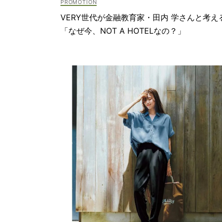
#ブランド
VERY世代が金融教育家・田内 学さんと考え
#Valex
「なぜ今、NOT A HOTELなの？」
#入学式
#卒入園・
#ハイブラ