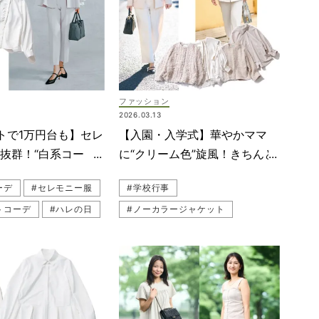
ファッション
2026.03.13
トで1万円台も】セレ
【入園・入学式】華やかママ
抜群！“白系コー
に“クリーム色”旋風！きちんと
スパが正解
感をキープするコツは？
ーデ
#セレモニー服
#学校行事
トコーデ
#ハレの日
#ノーカラージャケット
コーデ
#白ブラウス
#オールホワイト
#ブラウス
ー
#卒入園・卒入学
#母行事コーデ
#オールホワイト
#セレモニーコーデ
#ツイード
#ツイード
#卒業式・卒園式
#ジャケット
ーデ
#入学式・入園式