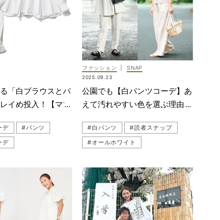
ーコーデ
#ワントーンコーデ
ップ
#セレモニー服
#ハレの日
イード
#ジャケット
#パンツコーデ
卒園式
#ジレコーデ（ベストコーデ）
ファッション
|
SNAP
入園式
#ジャケットコーデ
#園行事
2025.09.23
#UNITED ARROWS green label relaxing（ユナイテッド アローズ グリーン レーベル リラクシング）
#コート
#白ブラウス
える「白ブラウスとパ
公園でも【白パンツコーデ】あ
ップコーデ
#サブバッグ
キレイめ投入！【ママ
えて汚れやすい色を選ぶ理由っ
#スナップ（SNAP）
#母行事
ays】
て？＜SNAP＞
ーデ
#パンツ
#白パンツ
#読者スナップ
#卒入園・卒入学
#セレモニー
ーデ
#オールホワイト
ワイト
#白パンツ
#公園コーデ（公園ファッション）
ーデ
#白ブラウス
#スナップ（SNAP）
コーデ
#ママコーデ
#ホワイト
L（ル フィル）
#ママ
ンコーデ
#着回し