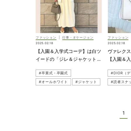
#ジャケッ
#卒業式・
#子ども行
#入学式・
ファッション
|
行事・オケージョン
ファッション
#行事
2025.02.18
2025.02.18
#セットア
【入園＆入学式コーデ】は白ツ
ヴァレク
#黒パンツ
イードの「ジレ＆ジャケット」
【入園＆
#母行事
ならその後も着回せる
バッグ」は
#卒業式・卒園式
#DIOR（
#学校行事
#オールホワイト
#ジャケット
#読者スナ
#幼稚園マ
#入学式・入園式
#入学式
#甘黒ワン
#入学式
#ジレ（ベスト）
#入園準備
#園行事
#ノーカラ
#ママコーデ
#幼稚園ママ
#黒パンツ
#ハレの日
1
#スナップ（SNAP）
#紺ジャケ
#母行事コ
#ホワイト
#ワンピー
#ジャケッ