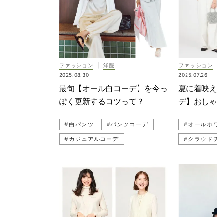
#ジレコー
#ブラウス
ファッション
|
洋服
ファッション
2025.08.30
2025.07.26
最旬【オール白コーデ】を今っ
夏に着映
ぽく更新するコツって？
デ】おし
３選＜SN
#白パンツ
#パンツコーデ
#オールホ
#カジュアルコーデ
#クラウドチ
#スカートコーデ
#スタイリスト
#COS（コス）
#スナップ（
#白スカート
#韓国
#kokode
#ATON（エイトン）
#オールホワイト
#白コーデ