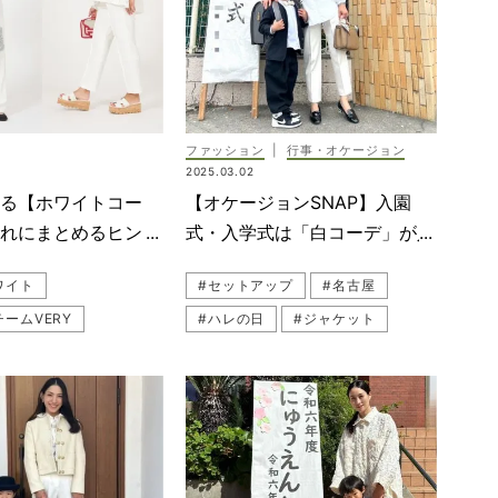
デ（ベストコーデ）
ファッション
|
行事・オケージョン
2025.03.02
える【ホワイトコー
【オケージョンSNAP】入園
ゃれにまとめるヒント
式・入学式は「白コーデ」が人
AP＞
気！着こなし8選
ワイト
#セットアップ
#名古屋
ームVERY
#ハレの日
#ジャケット
#スリースクエア（THREE SQUARE）
#オールホワイト
SNAP）
#ノーカラージャケット
#VERY STORE
#黒ワンピース
#白
#学校行事メイク
#母行事コーデ
#ブランド名品