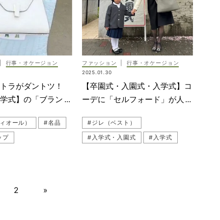
トコーデ
#セットアップ
#学校行事
#行事
#母行事
卒園式
#入学
#学校行事メイク
#関西
#セレモニー服
事
#紺ジャケット
#ハレの日
#ジャケット
入園式
#ワンピース
#入学式
|
行事・オケージョン
ファッション
|
行事・オケージョン
#黒ジャケット
#ノーカラージャケット
2025.01.30
ップコーデ
#スナップ（SNAP）
ストラがダントツ！
【卒園式・入園式・入学式】コ
#オールホワイト
#黒ワンピース
#白コーデ
入学式】の「ブランド
ーデに「セルフォード」が人
#セレモニー服
#母行事コーデ
白が人気！SNAP
気！着こなし４選
ディオール）
#名品
#ジレ（ベスト）
#学校行事メイク
#卒入園・卒入学
ップ
#入学式・入園式
#入学式
マ
#園ママ
#ブランド名品
#ホワイト
ピース
#入学
#白コーデ
#入園準備
#入学準備
#名品
#ジャケットコーデ
#ジレコーデ（ベストコーデ）
ージャケット
#読者スナップ
#ハイブランド
コーデ
#ワンピース
#ジャケットコーデ
#セットアップ
#関西読者
#入園
#園行事
2
»
ット
#黒ワンピース
ーデ
#黒ワンピース
#甘黒ワンピース
#入学
スコーデ
#黒パンツ
#卒入園・卒入学
#母行事
ト
#入学準備
#白パンツ
#黒パンツコーデ