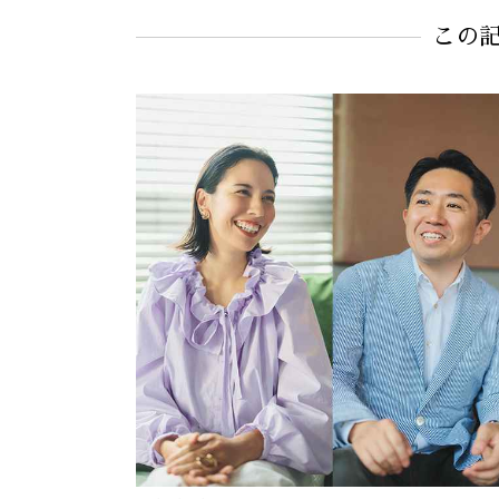
#ジレコーデ（ベストコーデ）
#白バッグ
この
#卒入園・卒入学
#学校行事
#読者スナップ
#入園
#黒ジャケ
#ジャケットコーデ
#園行事
#入学式・
#入学
#母行事
#学校行事
#セットア
#入園式
#家族行事
#母行事
#母行事コーデ
#子ども行事
#ジャケッ
#ツイード
#入学準備
#ハレの日
#行事
#園ママ
#オールホ
#ノーカラ
#PRADA
#黒ワンピ
#学校行事
#母行事コ
#スナップ（