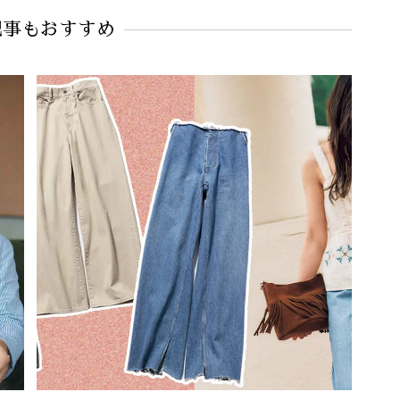
#卒業式・卒園式
#名古屋読者
#入園
#ワンピース
#入園式
記事もおすすめ
#子ども行事
#園行事
#入学
#ジャケットコーデ
ット
#母行事コーデ
#ワンピース
入園式
#入学準備
#入園式
ップ
#行事
#学校行事
#セットアップコーデ
#CELFORD（セルフォード）
ト
#名古屋
#子ども行事
#家族行事
#白コーデ
#甘黒ワンピース
#名古屋
ワイト
#ジャケット
ージャケット
#ワンピースコーデ
（プラダ）
#オールホワイト
ース
#ホワイト
メイク
ーデ
SNAP）