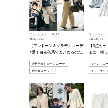
ファッション
|
SNAP
ファッション
2026.05.14
2026.03.16
【ワントーン＆グラデ】コーデ
【3点セッ
4選！白＆茶系でまとめるのが
モニー映え
2026年の正解
デ”こそコ
#子連れお出かけコーデ
#パンツコ
#読者スナップ
#ジャケッ
#オールホワイト
#スカート
#スナップ（SNAP）
#セレモニ
#ベビーカー
#母行事
#ワントーンコーデ
#ブラウス
#ベージュコーデ
#母行事コ