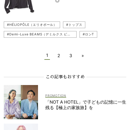
◎
#HÉLIOPÔLE（エリオポール）
#シアートップス（透けトップス）
#チームVERY
#HÉLIOPÔLE（エリオポール）
#トップス
#Demi-Luxe BEAMS（デミルクス ビームス）
#ロンT
#サロペットコーデ
#HYKE（ハイク）
#チームVERY
#シアートップス（透けトップス）
#yori（ヨリ）
1
2
3
»
この記事もおすすめ
「NOT A HOTEL」で子どもの記憶に一生
残る【極上の家族旅】を