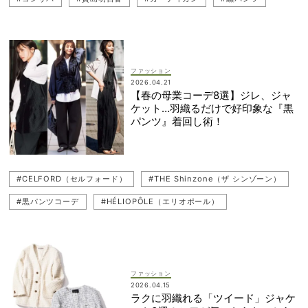
#カーディガンコーデ
#ブルゾン
#LE PHIL（ル フィル）
#ツイード
#CELFORD（セルフォード）
#THE Shinzone（ザ シンゾーン）
#黒パンツコーデ
ファッション
2026.04.21
#ジャケット
#春アウター
#ジレ（ベスト）
【春の母業コーデ8選】ジレ、ジャ
ケット…羽織るだけで好印象な『黒
#ジレコーデ（ベストコーデ）
#HÉLIOPÔLE（エリオポール）
パンツ』着回し術！
#MIESROHE（ミースロエ）
#パンツコーデ
#CELFORD（セルフォード）
#THE Shinzone（ザ シンゾーン）
#黒パンツコーデ
#HÉLIOPÔLE（エリオポール）
#お仕事ママ（ワーママ）
#パンツコーデ
#アウターコーデ
#ジャケットコーデ
#ジレコーデ（ベストコーデ）
#コンサバ
#園行事
#オフィスコーデ
#復職コーデ
ファッション
2026.04.15
#MIESROHE（ミースロエ）
#復職（職場復帰）
ラクに羽織れる「ツイード」ジャケ