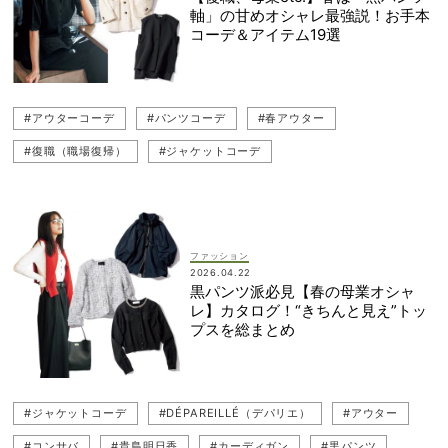
軸」の甘めオシャレ最強説！お手本
コーデ＆アイテム19選
#アウターコーデ
#パンツコーデ
#春アウター
#復職（職場復帰）
#ジャケットコーデ
#ジレコーデ（ベストコーデ）
#カーディガン
#コンサバ
#園行事
#黒パンツ
#オフィスコーデ
#復職コーデ
#学校行事
#MIESROHE（ミースロエ）
#ブルゾン
ファッション
2026.04.22
#カーディガンコーデ
#ツイード
#母行事コーデ
黒パンツ派必見【春の母業オシャ
レ】カタログ！“きちんと見え”トッ
#DÉPAREILLÉ（デパリエ）
#THE Shinzone（ザ シンゾーン）
プスを総まとめ
#LE PHIL（ル フィル）
#貴島明日香
#ジャケット
#CELFORD（セルフォード）
#ジレ（ベスト）
#ジャケットコーデ
#DÉPAREILLÉ（デパリエ）
#アウター
#黒パンツコーデ
#HÉLIOPÔLE（エリオポール）
#コンサバ
#貴島明日香
#カーディガン
#黒パンツ