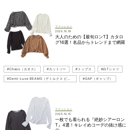
#SLOANE（スローン）
#ロンT
#ATON（エイトン）
#Le minor（ルミノア）
#ボーダー
#BANANA REPUBLIC（バナナ・リパブリック）
ファッション
#AURALEE（オーラリー）
#yori（ヨリ）
#HYKE（ハイク）
2025.10.19
大人のための【最旬ロンT】カタロ
#POLO RALPH LAUREN（ポロ ラルフローレン）
グ16選！名品からトレンドまで網羅
#HÉLIOPÔLE（エリオポール）
#Chaos（カオス）
#Chaos（カオス）
#カットソー
#トップス
#白Tシャツ
#Demi-Luxe BEAMS（デミルクス ビームス）
#GAP（ギャップ）
#SLOANE（スローン）
#ロンT
#ATON（エイトン）
#Le minor（ルミノア）
#ボーダー
#BANANA REPUBLIC（バナナ・リパブリック）
ファッション
2025.10.15
#AURALEE（オーラリー）
#yori（ヨリ）
#HYKE（ハイク）
一枚でも着られる『絶妙シアーロン
T』4選！キレイめコーデの抜け感に
#POLO RALPH LAUREN（ポロ ラルフローレン）