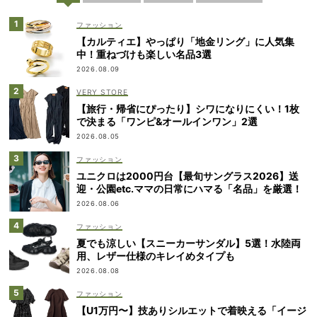
ファッション
【カルティエ】やっぱり「地金リング」に人気集
中！重ねづけも楽しい名品3選
2026.08.09
VERY STORE
【旅行・帰省にぴったり】シワになりにくい！1枚
で決まる「ワンピ&オールインワン」2選
2026.08.05
ファッション
ユニクロは2000円台【最旬サングラス2026】送
迎・公園etc.ママの日常にハマる「名品」を厳選！
2026.08.06
ファッション
夏でも涼しい【スニーカーサンダル】5選！水陸両
用、レザー仕様のキレイめタイプも
2026.08.08
ファッション
【U1万円〜】技ありシルエットで着映える「イージ