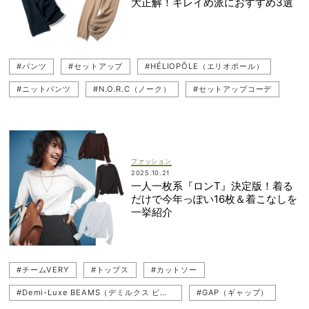
大正解！キレイめ派におすすめ3選
#Demi-Luxe BEAMS（デミルクス ビームス）
#ツイード
#セットアップ
#LE PHIL（ル フィル）
#ebure（エブール）
#パンツ
#セットアップ
#HÉLIOPÔLE（エリオポール）
#N.O.R.C（ノーク）
#ニットパンツ
#N.O.R.C（ノーク）
#セットアップコーデ
#ポロニット
#ニット
#カーディガン
ファッション
2025.10.21
一人一枚系『ロンT』決定版！着る
だけで今年っぽい16枚＆着こなしを
一挙紹介
#チームVERY
#トップス
#カットソー
#Demi-Luxe BEAMS（デミルクス ビームス）
#GAP（ギャップ）