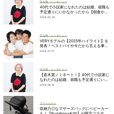
読み物・インタビュー
40代で小説家になれたのは結婚、就職も
予定通りにいかなかったから【朝倉かす
みさん】
2026.05.30
読み物・インタビュー
VERYモデルの【2025年ハイライト】を
発表！ベストバイや今だから言える事件
簿も大公開
2026.07.27
読み物・インタビュー
【直木賞ノミネート！】40代で小説家に
なれたのは結婚、就職も予定通りにいか
なかったから｜朝倉かすみさん
2026.06.15
ファッション
収納力◎なマザーズバッグにベビーカー
も！【Bugaboo×Kith】が限定コラボ