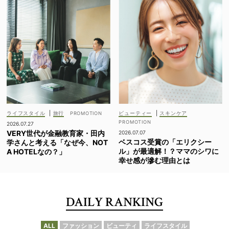
ライフスタイル
|
旅行
ビューティー
|
スキンケア
2026.07.27
VERY世代が金融教育家・田内
2026.07.07
ベスコス受賞の「エリクシー
学さんと考える「なぜ今、NOT
ル」が最適解！？ママのシワに
A HOTELなの？」
幸せ感が滲む理由とは
DAILY RANKING
ALL
ファッション
ビューティ
ライフスタイル