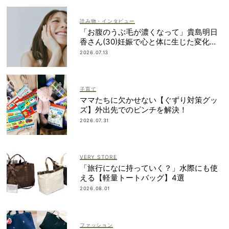
読み物・インタビュー
「お腹のうぶ毛が濃くなって」貴島明日
香さん(30)妊娠で心と体に生じた変化も
「愛しいです」
2026.07.13
子育て
ママたちに欠かせない【ぐずり対策グッ
ズ】外出先でのピンチを解決！
2026.07.31
VERY STORE
「旅行になに持っていく？」水際にも使
える【軽量トートバッグ】4選
2026.08.01
ファッション