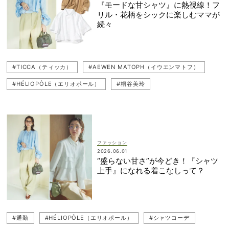
『モードな甘シャツ』に熱視線！フ
リル・花柄をシックに楽しむママが
続々
#TICCA（ティッカ）
#AEWEN MATOPH（イウエンマトフ）
#HÉLIOPÔLE（エリオポール）
#桐谷美玲
#UNFILO（アンフィーロ）
#シャツ
#PLST（プラステ）
ファッション
2026.06.01
“盛らない甘さ”が今どき！『シャツ
上手』になれる着こなしって？
#通勤
#HÉLIOPÔLE（エリオポール）
#シャツコーデ