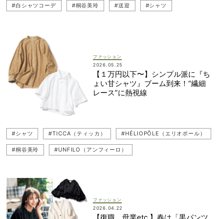
#白シャツコーデ
#桐谷美玲
#送迎
#シャツ
#AEWEN MATOPH（イウエンマトフ）
ファッション
2026.05.25
【１万円以下〜】シンプル派に『ち
ょい甘シャツ』ブーム到来！“繊細
レース”に熱視線
#シャツ
#TICCA（ティッカ）
#HÉLIOPÔLE（エリオポール）
#桐谷美玲
#UNFILO（アンフィーロ）
ファッション
2026.04.22
【復職、母業etc.】春は「黒パンツ