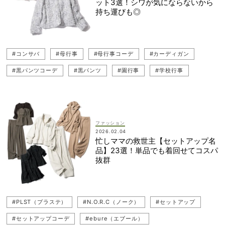
ット3選！シワが気にならないから
#カーディガンコーデ
#黒パンツ
#母行事コーデ
持ち運びも◎
#DÉPAREILLÉ（デパリエ）
#学校行事
#LE PHIL（ル フィル）
#貴島明日香
#ブルゾン
#コンサバ
#母行事
#母行事コーデ
#カーディガン
#黒パンツコーデ
#黒パンツ
#園行事
#学校行事
#ツイード
#貴島明日香
#ジャケット
#HÉLIOPÔLE（エリオポール）
#ジャケットコーデ
ファッション
2026.02.04
忙しママの救世主【セットアップ名
品】23選！単品でも着回せてコスパ
抜群
#PLST（プラステ）
#N.O.R.C（ノーク）
#セットアップ
#セットアップコーデ
#ebure（エブール）