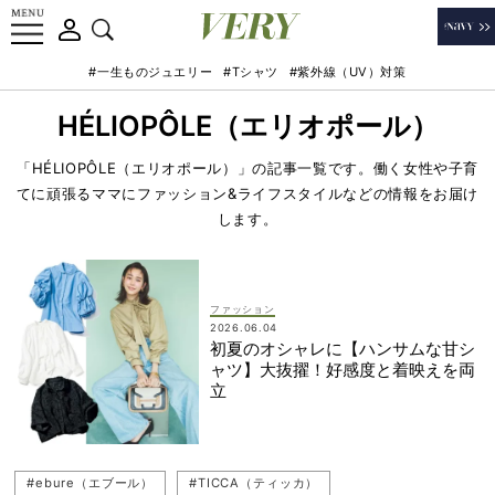
#一生ものジュエリー
#Tシャツ
#紫外線（UV）対策
HÉLIOPÔLE（エリオポール）
「HÉLIOPÔLE（エリオポール）」の記事一覧です。働く女性や子育
てに頑張るママにファッション&ライフスタイルなどの情報をお届け
します。
ファッション
2026.06.04
初夏のオシャレに【ハンサムな甘シ
ャツ】大抜擢！好感度と着映えを両
立
#ebure（エブール）
#TICCA（ティッカ）