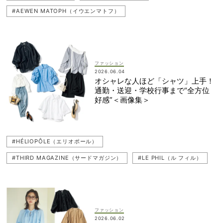
#AEWEN MATOPH（イウエンマトフ）
#HÉLIOPÔLE（エリオポール）
#THIRD MAGAZINE（サードマガジン）
#LE PHIL（ル フィル）
#桐谷美玲
#シャツ
#UNFILO（アンフィーロ）
ファッション
2026.06.04
#PLST（プラステ）
オシャレな人ほど「シャツ」上手！
通勤・送迎・学校行事まで“全方位
好感”＜画像集＞
#HÉLIOPÔLE（エリオポール）
#THIRD MAGAZINE（サードマガジン）
#LE PHIL（ル フィル）
#桐谷美玲
#シャツ
#UNFILO（アンフィーロ）
#PLST（プラステ）
#ebure（エブール）
#TICCA（ティッカ）
#AEWEN MATOPH（イウエンマトフ）
ファッション
2026.06.02