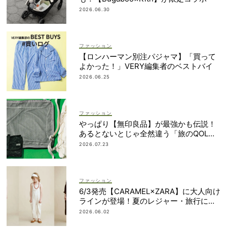
2026.06.30
ファッション
【ロンハーマン別注パジャマ】「買って
よかった！」VERY編集者のベストバイ
2026.06.25
ファッション
やっぱり【無印良品】が最強かも伝説！
あるとないとじゃ全然違う「旅のQOL爆
上げアイテム」
2026.07.23
ファッション
6/3発売【CARAMEL×ZARA】に大人向け
ラインが登場！夏のレジャー・旅行にも
おすすめ
2026.06.02