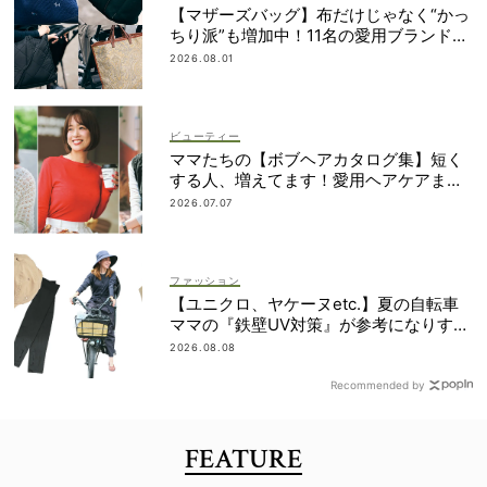
【マザーズバッグ】布だけじゃなく“かっ
ちり派”も増加中！11名の愛用ブランド
は？
2026.08.01
ビューティー
ママたちの【ボブヘアカタログ集】短く
する人、増えてます！愛用ヘアケアまで
全部見せ
2026.07.07
ファッション
【ユニクロ、ヤケーヌetc.】夏の自転車
ママの『鉄壁UV対策』が参考になりすぎ
る！
2026.08.08
Recommended by
FEATURE