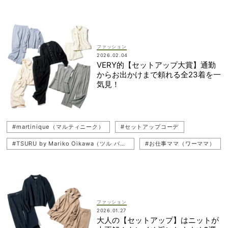
#MIESROHE（ミースロエ）
#martinique（マルティニーク）
#TSURU by Mariko Oikawa（ツル バイ マリコ オイカワ）
#cygne（シーニュ）
#HÉLIOPÔLE（エリオポール）
ファッション
2026.02.04
#DOUBLE STANDARD CLOTHING（ダブルスタンダードクロージング）
#Chaos（カオス）
VERY的【セットアップ大賞】通勤
からお出かけまで頼れる全23着を一
#Demi-Luxe BEAMS（デミルクス ビームス）
#VERY的
気見！
#LE PHIL（ル フィル）
#martinique（マルティニーク）
#セットアップコーデ
#TSURU by Mariko Oikawa（ツル バイ マリコ オイカワ）
#お仕事ママ（ワーママ）
#通勤コーデ
#ジレコーデ（ベストコーデ）
#HÉLIOPÔLE（エリオポール）
#着回しコーデ
#DOUBLE STANDARD CLOTHING（ダブルスタンダードクロージング）
ファッション
#MIESROHE（ミースロエ）
#ニットコーデ
#VERY的
2026.01.27
大人の【セットアップ】はニットが
#Chaos（カオス）
#cygne（シーニュ）
#PLST（プラステ）