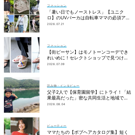
ファッション
「暑い日でもノーストレス」【ユニク
ロ】のUVパーカは自転車ママの必須アイ
テム！
2026.07.21
ファッション
【街ビーサン】はモノトーンコーデでき
れいめに！セレクトショップで見つける
ママ多数
2026.07.09
読み物・インタビュー
父子2人で【保育園留学】にトライ！「結
果最高だった」密な共同生活と地域での
交流とは？
2026.08.04
ビューティー
ママたちの【ボブヘアカタログ集】短く