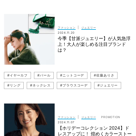
#ご褒美
#フープピアス
#FRED（フレッド）
#ジュエリー
#ご褒美買い
#ピアス
#Chopard（ショパール)
#イヤリング
#一生ものジュエリー
#イヤーカフ
|
ファッション
ジュエリー
2024.11.20
#ブレスレット
今季【甘派ジュエリー】が人気急浮
上！大人が楽しめる注目ブランド
は？
#イヤーカフ
#パール
#ニットコーデ
#佐藤ありさ
#リング
#ネックレス
#ブラウスコーデ
#ジュエリー
#黒パンツコーデ
#ピアス
#パールジュエリー
#黒パンツ
#甘コーデ
#ダイヤモンド
#甘ブラウスコーデ
|
ファッション
ジュエリー
2024.11.07
【ホリデーコレクション 2024】ド
レスアップに！ 煌めくカラーストー