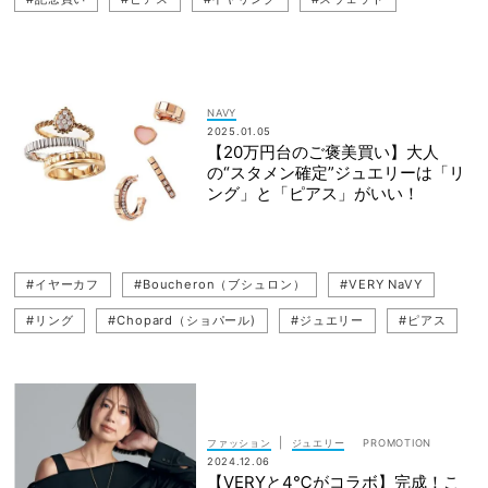
#ダイヤモンド
#イヤーカフ
#Boucheron（ブシュロン）
#リング
NAVY
2025.01.05
【20万円台のご褒美買い】大人
の“スタメン確定”ジュエリーは「リ
ング」と「ピアス」がいい！
#イヤーカフ
#Boucheron（ブシュロン）
#VERY NaVY
#リング
#Chopard（ショパール)
#ジュエリー
#ピアス
|
ファッション
ジュエリー
2024.12.06
【VERYと4℃がコラボ】完成！こ