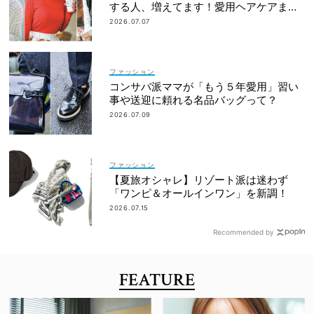
する人、増えてます！愛用ヘアケアまで
全部見せ
2026.07.07
ファッション
コンサバ派ママが「もう５年愛用」習い
事や送迎に頼れる名品バッグって？
2026.07.09
ファッション
【夏旅オシャレ】リゾート派は迷わず
「ワンピ＆オールインワン」を新調！
2026.07.15
Recommended by
FEATURE