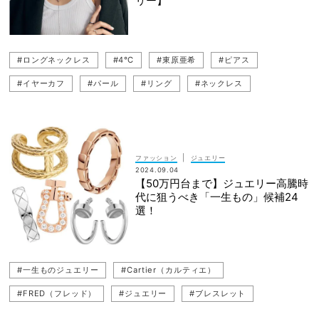
リー】
#ロングネックレス
#4℃
#東原亜希
#ピアス
#イヤーカフ
#パール
#リング
#ネックレス
#パールジュエリー
#パールネックレス
|
ファッション
ジュエリー
2024.09.04
【50万円台まで】ジュエリー高騰時
代に狙うべき「一生もの」候補24
選！
#一生ものジュエリー
#Cartier（カルティエ）
#FRED（フレッド）
#ジュエリー
#ブレスレット
#Damiani（ダミアーニ）
#DIOR（ディオール）