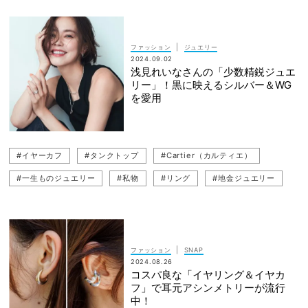
#HERMES（エルメス）
#名品ジュエリー
#Boucheron（ブシュロン）
#POMELLATO（ポメラート）
|
ファッション
ジュエリー
2024.09.02
#ピアス
#HARRY WINSTON（ハリー・ウィンストン）
#パール
浅見れいなさんの「少数精鋭ジュエ
リー」！黒に映えるシルバー＆WG
#アルハンブラ
#ダイヤモンド
#カラーストーン
を愛用
#GRAFF（グラフ）
#LOUIS VUITTON（ルイ・ヴィトン）
#地金ジュエリー
#リング
#Chopard（ショパール)
#イヤーカフ
#タンクトップ
#Cartier（カルティエ）
#イヤーカフ
#MIKIMOTO（ミキモト）
#一生ものジュエリー
#私物
#リング
#地金ジュエリー
#Tiffany ＆ Co（ティファニー）
#ネックレス
#ネックレス
#ジュエリー
#私服コーデ
#チームVERY
#重ね付けジュエリー
#Van Cleef ＆ Arpels（ヴァン クリーフ＆アーペル）
#シルバーアクセ
#ピアス
#モノトーンコーデ
#BVLGARI（ブルガリ）
#パールジュエリー
#ダイヤモンド
#ブラックコーデ
#浅見れいな
#Chaumet（ショーメ）
#フープピアス
#パールネックレス
|
ファッション
SNAP
2024.08.26
#重ね付けジュエリー
#TASAKI（タサキ）
#CHANEL（シャネル）
コスパ良な「イヤリング＆イヤカ
フ」で耳元アシンメトリーが流行
中！