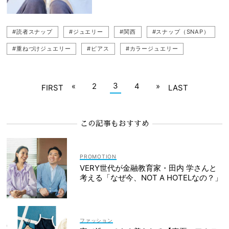
#読者スナップ
#ジュエリー
#関西
#スナップ（SNAP）
#重ねづけジュエリー
#ピアス
#カラージュエリー
#イヤーカフ
#夏
#夏コーデ
#関西読者
#シルバーアクセ
#重ね付けジュエリー
3
«
2
4
»
FIRST
LAST
この記事もおすすめ
VERY世代が金融教育家・田内 学さんと
考える「なぜ今、NOT A HOTELなの？」
ファッション