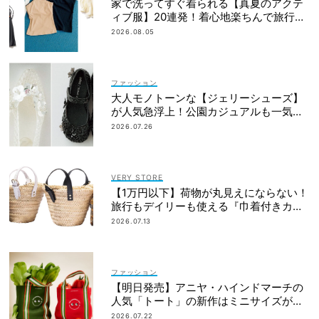
家で洗ってすぐ着られる【真夏のアクテ
ィブ服】20連発！着心地楽ちんで旅行・
帰省にも◎
2026.08.05
ファッション
大人モノトーンな【ジェリーシューズ】
が人気急浮上！公園カジュアルも一気に
華やぐ
2026.07.26
VERY STORE
【1万円以下】荷物が丸見えにならない！
旅行もデイリーも使える『巾着付きカゴ
バッグ』
2026.07.13
ファッション
【明日発売】アニヤ・ハインドマーチの
人気「トート」の新作はミニサイズがセ
ット！
2026.07.22