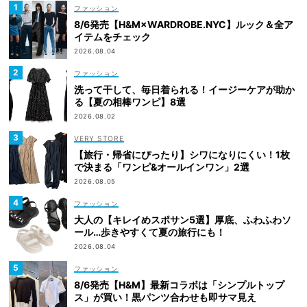
ファッション
8/6発売【H&M×WARDROBE.NYC】ルック＆全ア
イテムをチェック
2026.08.04
ファッション
洗って干して、毎日着られる！イージーケアが助か
る【夏の相棒ワンピ】8選
2026.08.02
VERY STORE
【旅行・帰省にぴったり】シワになりにくい！1枚
で決まる「ワンピ&オールインワン」2選
2026.08.05
ファッション
大人の【キレイめスポサン5選】厚底、ふわふわソ
ール…歩きやすくて夏の旅行にも！
2026.08.04
ファッション
8/6発売【H&M】最新コラボは「シンプルトップ
ス」が買い！黒パンツ合わせも即サマ見え