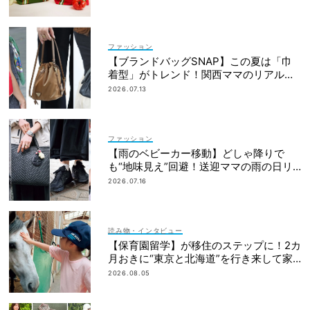
ファッション
【ブランドバッグSNAP】この夏は「巾
着型」がトレンド！関西ママのリアルコ
ーデ3選
2026.07.13
ファッション
【雨のベビーカー移動】どしゃ降りで
も“地味見え”回避！送迎ママの雨の日リ
アルSNAP
2026.07.16
読み物・インタビュー
【保育園留学】が移住のステップに！2カ
月おきに“東京と北海道”を行き来して家
族で決断
2026.08.05