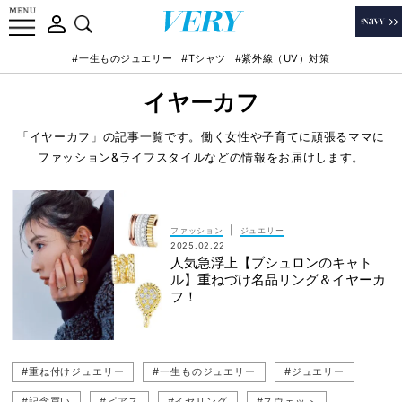
#一生ものジュエリー
#Tシャツ
#紫外線（UV）対策
イヤーカフ
「イヤーカフ」の記事一覧です。働く女性や子育てに頑張るママに
ファッション&ライフスタイルなどの情報をお届けします。
|
ファッション
ジュエリー
2025.02.22
人気急浮上【ブシュロンのキャト
ル】重ねづけ名品リング＆イヤーカ
フ！
#重ね付けジュエリー
#一生ものジュエリー
#ジュエリー
#記念買い
#ピアス
#イヤリング
#スウェット