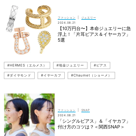
#パールジュエリー
#HERMES（エルメス）
#yori（ヨリ）
#パールネックレス
#プレゼント
#アクセサリー
|
ファッション
ジュエリー
2024.08.21
#マタニティワンピースコーデ
#ギフト（プレゼント）
【10万円台〜】本命ジュエリーに急
浮上！「片耳ピアス＆イヤーカフ」
#一生ものジュエリー
#スナップ（SNAP）
#フープピアス
5選
#ユニクロコーデ
#ピアス
#CHANEL（シャネル）
#マタニティ
#UNIQLO（ユニクロ）
#妊娠9カ月
#HERMES（エルメス）
#地金ジュエリー
#ピアス
#イヤーカフ
#ANTEPRIMA（アンテプリマ）
#ダイヤモンド
#イヤーカフ
#Chaumet（ショーメ）
#Van Cleef ＆ Arpels（ヴァン クリーフ＆アーペル）
#DIOR（ディオール）
#Boucheron（ブシュロン）
#CHANEL（シャネル）
#FRED（フレッド）
#一生ものジュエリー
#ジュエリー
|
ファッション
SNAP
2024.08.21
「シングルピアス」＆「イヤカフ」
付け方のコツは？＜関西SNAP＞