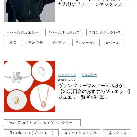
だわりの「チェーンネックレス」
#パールジュエリー
#パールネックレス
#ロングネックレス
#4℃
#東原亜希
#ピアス
#イヤーカフ
#パール
#リング
#ネックレス
|
ファッション
ジュエリー
2024.12.05
ヴァン クリーフ＆アーペルほか…
【20万円台のおすすめジュエリー】
ジュエリー賢者が推薦！
#Van Cleef ＆ Arpels（ヴァン クリーフ＆アーペル）
#Boucheron（ブシュロン）
#ジュエリストまみ
#ネックレス