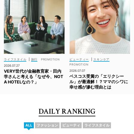
ライフスタイル
|
旅行
ビューティー
|
スキンケア
2026.07.27
VERY世代が金融教育家・田内
2026.07.07
ベスコス受賞の「エリクシー
学さんと考える「なぜ今、NOT
ル」が最適解！？ママのシワに
A HOTELなの？」
幸せ感が滲む理由とは
DAILY RANKING
ALL
ファッション
ビューティ
ライフスタイル