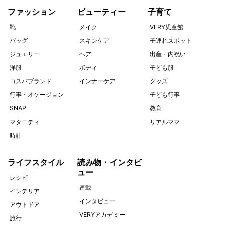
ファッション
ビューティー
子育て
靴
メイク
VERY児童館
バッグ
スキンケア
子連れスポット
ジュエリー
ヘア
出産・内祝い
洋服
ボディ
子ども服
コスパブランド
インナーケア
グッズ
行事・オケージョン
子ども行事
SNAP
教育
マタニティ
リアルママ
時計
ライフスタイル
読み物・インタビ
ュー
レシピ
連載
インテリア
インタビュー
アウトドア
VERYアカデミー
旅行