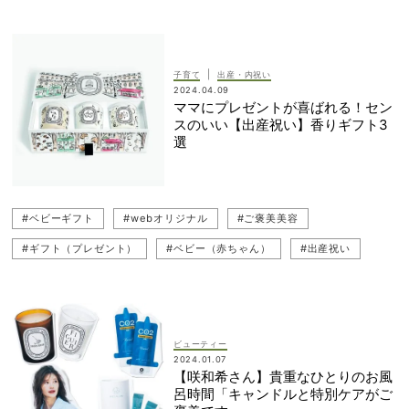
|
子育て
出産・内祝い
2024.04.09
ママにプレゼントが喜ばれる！セン
スのいい【出産祝い】香りギフト3
選
#ベビーギフト
#webオリジナル
#ご褒美美容
#ギフト（プレゼント）
#ベビー（赤ちゃん）
#出産祝い
#ベビーグッズ
#おうち美容
ビューティー
2024.01.07
【咲和希さん】貴重なひとりのお風
呂時間「キャンドルと特別ケアがご