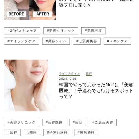
容プロに聞く＞
#30代スキンケア
#美容クリニック
#美容医療
#エイジングケア
#美容タイム
#ご褒美美容
#スキンケア
#40代スキンケア
#韓国
#スペシャルケア
|
ライフスタイル
旅行
2024.10.06
韓国でやってよかったNo.1は「美容
医療」！子連れでも行けるスポット
って？
#美容クリニック
#美容医療
#美容
#ご褒美美容
#旅行
#韓国
#子連れ旅行
#家族旅行