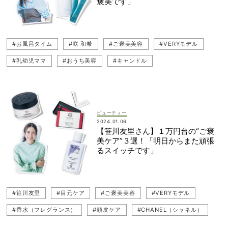
褒美です」
#お風呂タイム
#咲 和希
#ご褒美美容
#VERYモデル
#乳幼児ママ
#おうち美容
#キャンドル
ビューティー
2024.01.06
【笹川友里さん】１万円台の“ご褒
美ケア”３選！「明日からまた頑張
るスイッチです」
#笹川友里
#目元ケア
#ご褒美美容
#VERYモデル
#香水（フレグランス）
#頭皮ケア
#CHANEL（シャネル）