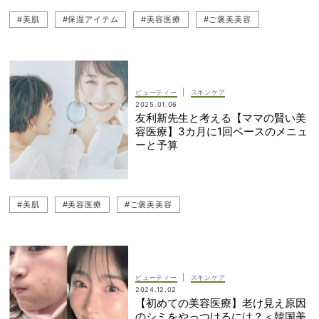
#美肌
#保湿アイテム
#美容医療
#ご褒美美容
|
ビューティー
スキンケア
2025.01.06
友利新先生と考える【ママの賢い美
容医療】3カ月に1回ベースのメニュ
ーと予算
#美肌
#美容医療
#ご褒美美容
|
ビューティー
スキンケア
2024.12.02
【初めての美容医療】老け見え原因
のシミをやっつけるには？＜韓国美