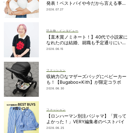
発表！ベストバイや今だから言える事件
簿も大公開
2026.07.27
読み物・インタビュー
【直木賞ノミネート！】40代で小説家に
なれたのは結婚、就職も予定通りにいか
なかったから｜朝倉かすみさん
2026.06.15
ファッション
収納力◎なマザーズバッグにベビーカー
も！【Bugaboo×Kith】が限定コラボ
2026.06.30
ファッション
【ロンハーマン別注パジャマ】「買って
よかった！」VERY編集者のベストバイ
2026.06.25