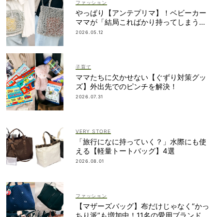
ファッション
やっぱり【アンテプリマ】！ベビーカー
ママが「結局こればかり持ってしまう」
納得の理由
2026.05.12
子育て
ママたちに欠かせない【ぐずり対策グッ
ズ】外出先でのピンチを解決！
2026.07.31
VERY STORE
「旅行になに持っていく？」水際にも使
える【軽量トートバッグ】4選
2026.08.01
ファッション
【マザーズバッグ】布だけじゃなく“かっ
ちり派”も増加中！11名の愛用ブランド