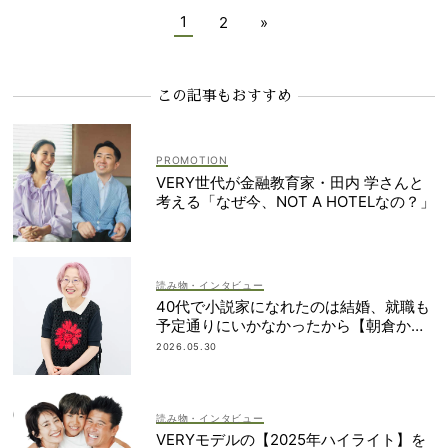
1
2
»
この記事もおすすめ
VERY世代が金融教育家・田内 学さんと
考える「なぜ今、NOT A HOTELなの？」
読み物・インタビュー
40代で小説家になれたのは結婚、就職も
予定通りにいかなかったから【朝倉かす
みさん】
2026.05.30
読み物・インタビュー
VERYモデルの【2025年ハイライト】を