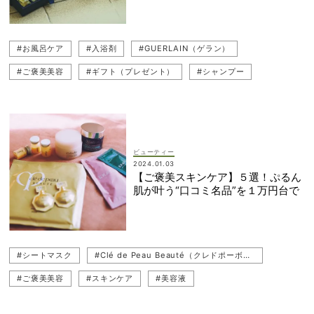
#お風呂ケア
#入浴剤
#GUERLAIN（ゲラン）
#ご褒美美容
#ギフト（プレゼント）
#シャンプー
#オイル美容
#DIOR（ディオール）
#お風呂タイム
ビューティー
2024.01.03
【ご褒美スキンケア】５選！ぷるん
肌が叶う“口コミ名品”を１万円台で
#シートマスク
#Clé de Peau Beauté（クレドポーボーテ）
#ご褒美美容
#スキンケア
#美容液
#Celvoke（セルヴォーク）