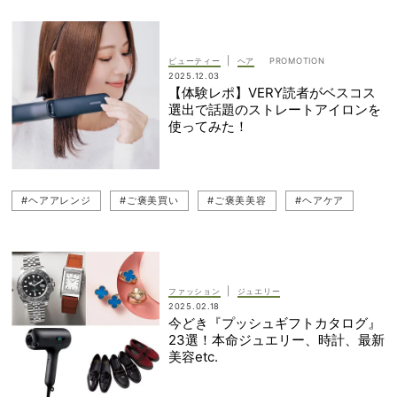
|
ビューティー
ヘア
2025.12.03
【体験レポ】VERY読者がベスコス
選出で話題のストレートアイロンを
使ってみた！
#ヘアアレンジ
#ご褒美買い
#ご褒美美容
#ヘアケア
|
ファッション
ジュエリー
2025.02.18
今どき『プッシュギフトカタログ』
23選！本命ジュエリー、時計、最新
美容etc.