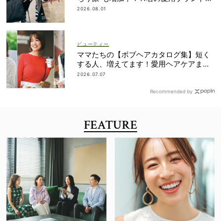
は？
2026.08.01
ビューティー
ママたちの【ボブヘアカタログ集】短く
する人、増えてます！愛用ヘアケアまで
全部見せ
2026.07.07
Recommended by
FEATURE