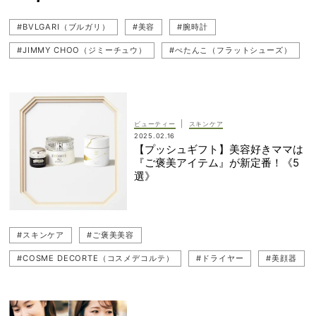
#BVLGARI（ブルガリ）
#美容
#腕時計
#JIMMY CHOO（ジミーチュウ）
#ぺたんこ（フラットシューズ）
#ギフト（プレゼント）
#一生ものウォッチ
#Cartier（カルティエ）
#CELINE（セリーヌ）
#アンケート
#メリージェーン
#Sergio Rossi（セルジオ ロッシ）
|
ビューティー
スキンケア
2025.02.16
#ウォッチ
#スナップ（SNAP）
#記念買い
#ドライヤー
【プッシュギフト】美容好きママは
『ご褒美アイテム』が新定番！《5
#ローファー
#プッシュギフト
#バレエシューズ
#美顔器
選》
#スキンケア
#GRAFF（グラフ）
#GUCCI（グッチ）
#産後美容
#Chopard（ショパール)
#スキンケア
#ご褒美美容
#Bottega Veneta（ボッテガ・ヴェネタ）
#COSME DECORTE（コスメデコルテ）
#ドライヤー
#美顔器
#J.M.WESTON（ジェイエムウエストン）
#ジュエリー
#ご褒美買い
#エイジングケア
#美容
#産後ママ
#ブランドシューズ
#TOD'S（トッズ）
#ご褒美美容
#ギフト（プレゼント）
#記念買い
#クレンジング
#ROLEX（ロレックス）
#PRADA（プラダ）