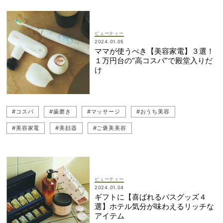
ビューティー
2024.01.05
ママが使うべき【美容家電】３選！
１万円台の“高コスパ”で殿堂入りだ
け
#コスパ
#歯磨き
#マッサージ
#おうち美容
#美容家電
#美顔器
#ご褒美美容
ビューティー
2024.01.04
ギフトに【喜ばれるバスグッズ４
選】ホテル気分が味わえるリッチな
アイテム