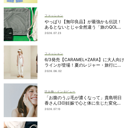
ファッション
やっぱり【無印良品】が最強かも伝説！
あるとないとじゃ全然違う「旅のQOL爆
上げアイテム」
2026.07.23
ファッション
6/3発売【CARAMEL×ZARA】に大人向け
ラインが登場！夏のレジャー・旅行にも
おすすめ
2026.06.02
読み物・インタビュー
「お腹のうぶ毛が濃くなって」貴島明日
香さん(30)妊娠で心と体に生じた変化も
「愛しいです」
2026.07.13