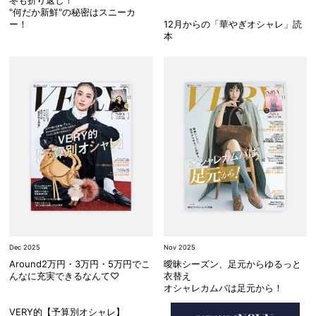
冬も折り返し！
"何だか新鮮"の秘密はスニーカ
ー！
12月からの「華やぎオシャレ」読
本
Dec 2025
Nov 2025
Around2万円・3万円・5万円でこ
曖昧シーズン、足元からゆるっと
んなに充実できるなんて♡
衣替え
オシャレカムバは足元から！
VERY的【予算別オシャレ】