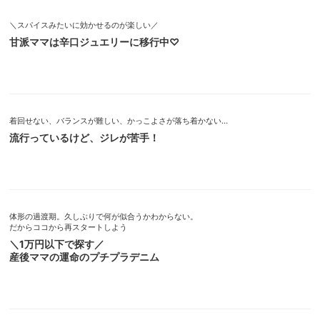
＼スパイスみたいに効かせるのが楽しい／
甘派ママは辛口ジュエリーに移行中♡
着回せない、バランスが難しい、かっこよさが落ち着かない…
流行っているけど、ジレが苦手！
体形の過渡期。久しぶりで何が似合うかわからない。
だからココから再スタートしよう
＼1万円以下で探す／
産後ママの運命のプチプラデニム