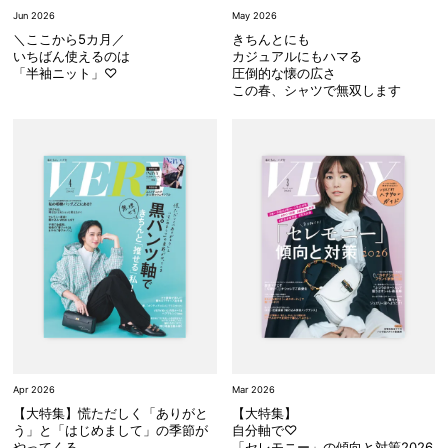
Jun 2026
May 2026
＼ここから5カ月／
きちんとにも
いちばん使えるのは
カジュアルにもハマる
「半袖ニット」♡
圧倒的な懐の広さ
この春、シャツで無双します
Apr 2026
Mar 2026
【大特集】慌ただしく「ありがと
【大特集】
う」と「はじめまして」の季節が
自分軸で♡
やってくる
「セレモニー」の傾向と対策2026