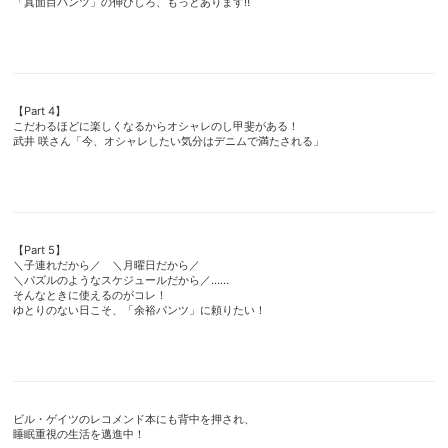
「真面目パンツ」の伸びしろ、もっとあります‼︎
【Part 4】
こだわるほどに楽しくなるからオシャレのし甲斐がある！
武井 咲さん「今、オシャレしたい気分はデニムで満たされる」
【Part 5】
＼子連れだから／ ＼月曜日だから／
＼パズルのようなスケジュールだから／……
そんなときに使えるのがコレ！
ゆとりのない日こそ、「余裕パンツ」に頼りたい！
ビル・ゲイツのレコメンド本にも背中を押され、
睡眠重視の生活を邁進中！