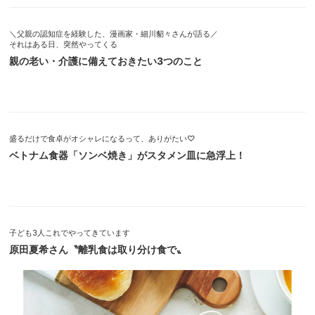
＼父親の認知症を経験した、漫画家・細川貂々さんが語る／
それはある日、突然やってくる
親の老い・介護に備えておきたい3つのこと
盛るだけで食卓がオシャレになるって、ありがたい♡
ベトナム食器「ソンベ焼き」がスタメン皿に急浮上！
子ども3人これでやってきています
原田夏希さん〝離乳食は取り分け食で〟