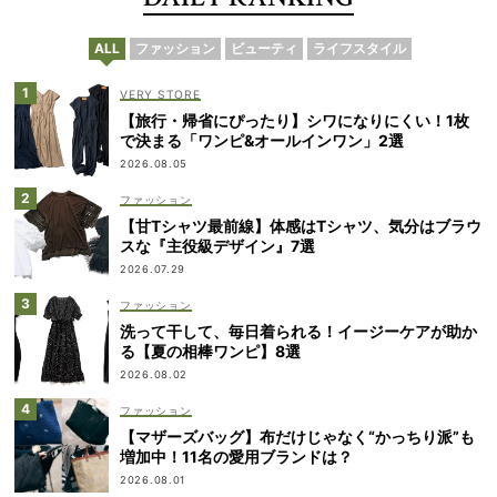
ALL
ファッション
ビューティ
ライフスタイル
VERY STORE
【旅行・帰省にぴったり】シワになりにくい！1枚
で決まる「ワンピ&オールインワン」2選
2026.08.05
ファッション
【甘Tシャツ最前線】体感はTシャツ、気分はブラウ
スな『主役級デザイン』7選
2026.07.29
ファッション
洗って干して、毎日着られる！イージーケアが助か
る【夏の相棒ワンピ】8選
2026.08.02
ファッション
【マザーズバッグ】布だけじゃなく“かっちり派”も
増加中！11名の愛用ブランドは？
2026.08.01