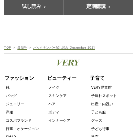
試し読み
定期購読
TOP
最新号
バックナンバー試し読み December 2021
ファッション
ビューティー
子育て
靴
メイク
VERY児童館
バッグ
スキンケア
子連れスポット
ジュエリー
ヘア
出産・内祝い
洋服
ボディ
子ども服
コスパブランド
インナーケア
グッズ
行事・オケージョン
子ども行事
SNAP
教育