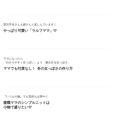
望月芹名さんも娘さんと楽しんでいます！
やっぱり可愛い「ラルフママ」♡
ママになったら
「わかりやすく女っぽい」より「滲み出る女っぽさ」
ママでも忖度なし！ 冬の女っぽさの作り方
〝いつもの服〟でも気持ちは華やぐ
復職ママのシンプルニットは
小物で盛りたい♡