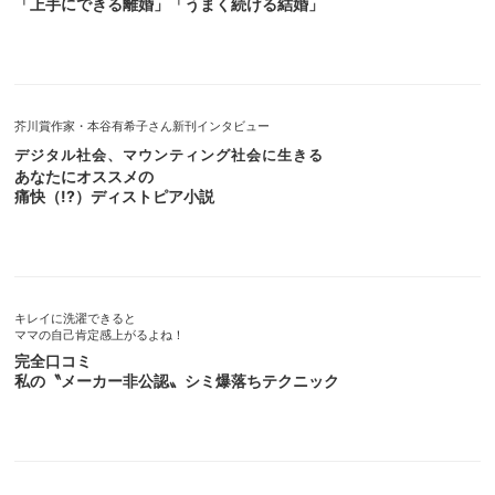
「上手にできる離婚」「うまく続ける結婚」
芥川賞作家・本谷有希子さん新刊インタビュー
デジタル社会、マウンティング社会に生きる
あなたにオススメの
痛快（!?️）ディストピア小説
キレイに洗濯できると
ママの自己肯定感上がるよね！
完全口コミ
私の〝メーカー非公認〟シミ爆落ちテクニック