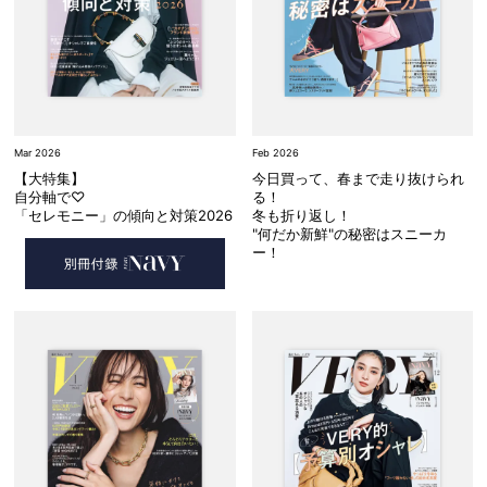
Mar 2026
Feb 2026
【大特集】
今日買って、春まで走り抜けられ
自分軸で♡
る！
「セレモニー」の傾向と対策2026
冬も折り返し！
"何だか新鮮"の秘密はスニーカ
ー！