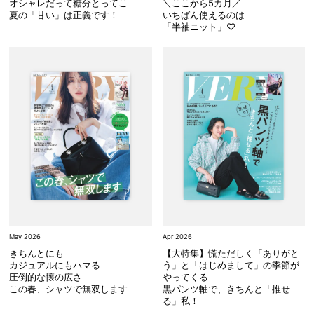
オシャレだって糖分とってこ
＼ここから5カ月／
夏の「甘い」は正義です！
いちばん使えるのは
「半袖ニット」♡
May 2026
Apr 2026
きちんとにも
【大特集】慌ただしく「ありがと
カジュアルにもハマる
う」と「はじめまして」の季節が
圧倒的な懐の広さ
やってくる
この春、シャツで無双します
黒パンツ軸で、きちんと「推せ
る」私！