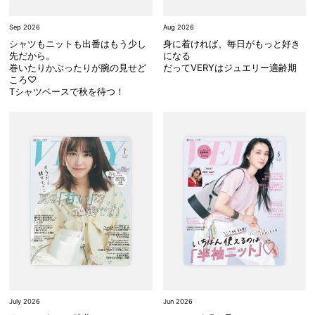
Sep 2026
Aug 2026
シャツもニットも出番はもう少し
身に着ければ、毎日がもっと好き
先だから。
になる
巻いたりかぶったりが腕の見せど
だってVERYはジュエリー適齢期
ころ♡
Tシャツベースで秋を待つ！
July 2026
Jun 2026