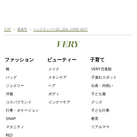
TOP
最新号
バックナンバー試し読み JUNE 2017
ファッション
ビューティー
子育て
靴
メイク
VERY児童館
バッグ
スキンケア
子連れスポット
ジュエリー
ヘア
出産・内祝い
洋服
ボディ
子ども服
コスパブランド
インナーケア
グッズ
行事・オケージョン
子ども行事
SNAP
教育
マタニティ
リアルママ
時計