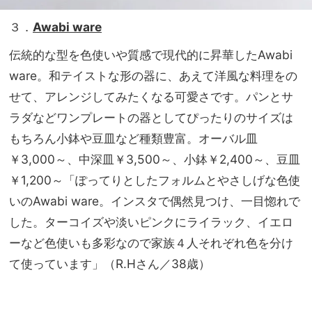
３．
A
wabi
ware
伝統的な型を色使いや質感で現代的に昇華したAwabi
ware。和テイストな形の器に、あえて洋風な料理をの
せて、アレンジしてみたくなる可愛さです。パンとサ
ラダなどワンプレートの器としてぴったりのサイズは
もちろん小鉢や豆皿など種類豊富。オーバル皿
￥3,000～、中深皿￥3,500～、小鉢￥2,400～、豆皿
￥1,200～「ぽってりとしたフォルムとやさしげな色使
いのAwabi ware。インスタで偶然見つけ、一目惚れで
した。ターコイズや淡いピンクにライラック、イエロ
ーなど色使いも多彩なので家族４人それぞれ色を分け
て使っています」（R.Hさん／38歳）