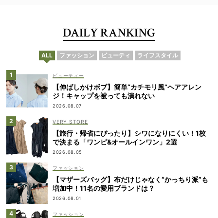
DAILY RANKING
ALL
ファッション
ビューティ
ライフスタイル
ビューティー
【伸ばしかけボブ】簡単“カチモリ風”ヘアアレン
ジ！キャップを被っても潰れない
2026.08.07
VERY STORE
【旅行・帰省にぴったり】シワになりにくい！1枚
で決まる「ワンピ&オールインワン」2選
2026.08.05
ファッション
【マザーズバッグ】布だけじゃなく“かっちり派”も
増加中！11名の愛用ブランドは？
2026.08.01
ファッション