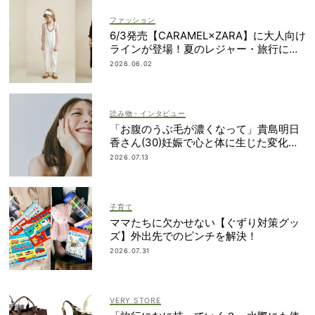
ファッション
6/3発売【CARAMEL×ZARA】に大人向け
ラインが登場！夏のレジャー・旅行にも
おすすめ
2026.06.02
読み物・インタビュー
「お腹のうぶ毛が濃くなって」貴島明日
香さん(30)妊娠で心と体に生じた変化も
「愛しいです」
2026.07.13
子育て
ママたちに欠かせない【ぐずり対策グッ
ズ】外出先でのピンチを解決！
2026.07.31
VERY STORE