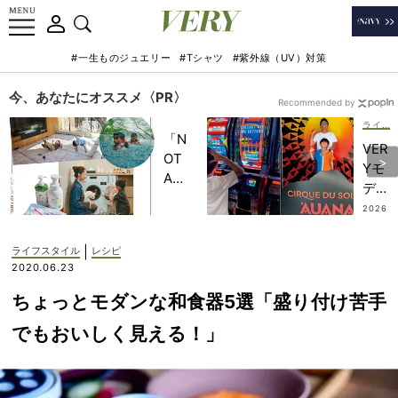
#一生ものジュエリー
#Tシャツ
#紫外線（UV）対策
今、あなたにオススメ〈PR〉
Recommended by
ライフスタイル
「N
VER
OT
Yモ
A
デル
HO
が“
2026
TEL
.07.2
必ず
6
」で
行
|
ライフスタイル
レシピ
子ど
く”
2020.06.23
もの
【ハ
記憶
ちょっとモダンな和食器5選「盛り付け苦手
ワイ
に一
のエ
でもおいしく見える！」
生残
ンタ
る
メス
【極
ポッ
上の