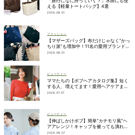
「旅行になに持っていく？」水際にも使
える【軽量トートバッグ】4選
2026.08.01
ファッション
【マザーズバッグ】布だけじゃなく“かっ
ちり派”も増加中！11名の愛用ブランド
は？
2026.08.01
ビューティー
ママたちの【ボブヘアカタログ集】短く
する人、増えてます！愛用ヘアケアまで
全部見せ
2026.07.07
ビューティー
【伸ばしかけボブ】簡単“カチモリ風”ヘ
アアレンジ！キャップを被っても潰れな
い
2026.08.07