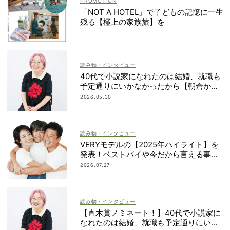
「NOT A HOTEL」で子どもの記憶に一生
残る【極上の家族旅】を
読み物・インタビュー
40代で小説家になれたのは結婚、就職も
予定通りにいかなかったから【朝倉かす
みさん】
2026.05.30
読み物・インタビュー
VERYモデルの【2025年ハイライト】を
発表！ベストバイや今だから言える事件
簿も大公開
2026.07.27
読み物・インタビュー
【直木賞ノミネート！】40代で小説家に
なれたのは結婚、就職も予定通りにいか