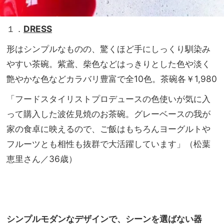
１．
DRESS
形はシンプルなものの、驚くほど手にしっくり馴染み
やすい茶碗。紫鳶、柴色などはっきりとした色や淡く
艶やかな色などカラバリ豊富で全10色。茶碗各￥1,980
「フードスタイリストプロデュースの色使いが気に入
って購入した波佐見焼のお茶碗。グレーベースの我が
家の食卓に映えるので、ご飯はもちろんヨーグルトや
フルーツとも相性も抜群で大活躍しています」（松葉
恵里さん／36歳）
シンプルモダンなデザインで、シーンを選ばない器