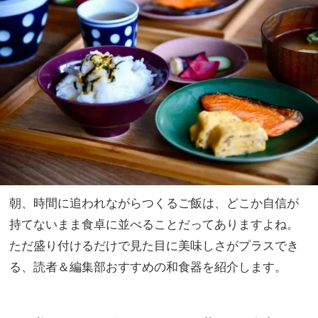
ト】
家族
子ど
旅】
もも
を
大人
も楽
しめ
るも
のっ
て？
朝、時間に追われながらつくるご飯は、どこか自信が
持てないまま食卓に並べることだってありますよね。
ただ盛り付けるだけで見た目に美味しさがプラスでき
る、読者＆編集部おすすめの和食器を紹介します。