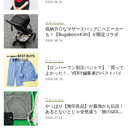
なかったから｜朝倉かすみさん
2026.06.15
ファッション
収納力◎なマザーズバッグにベビーカー
も！【Bugaboo×Kith】が限定コラボ
2026.06.30
ファッション
【ロンハーマン別注パジャマ】「買って
よかった！」VERY編集者のベストバイ
2026.06.25
ファッション
やっぱり【無印良品】が最強かも伝説！
あるとないとじゃ全然違う「旅のQOL爆
上げアイテム」
2026.07.23