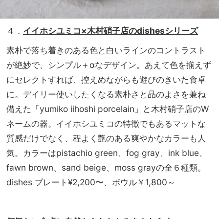
４．
イイホシユミコ×木村硝子店のdishesシリーズ
素朴で落ち着きのある色と白いラインのコントラスト
が絶妙で、シンプル＋αなデザイン。あえて色を揃えず
にセレクトすれば、控えめながらも遊びのきいた食卓
に。デイリー使いしたくなる素朴さと品のよさを兼ね
備えた「yumiko iihoshi porcelain」と木村硝子店のW
ネームの器。イイホシユミコの特徴でもあるマットな
質感だけでなく、程よく艶のある爽やかなカラーも人
気。カラーはpistachio green、fog gray、ink blue、
fawn brown、sand beige、moss grayの全６種類。
dishes プレート¥2,200〜、ボウル￥1,800～