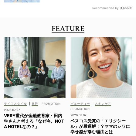
Recommended by
FEATURE
ライフスタイル
|
旅行
ビューティー
|
スキンケア
2026.07.27
VERY世代が金融教育家・田内
2026.07.07
ベスコス受賞の「エリクシー
学さんと考える「なぜ今、NOT
ル」が最適解！？ママのシワに
A HOTELなの？」
幸せ感が滲む理由とは