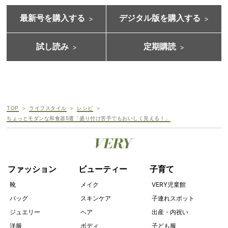
最新号を購入する
デジタル版を購入する
試し読み
定期購読
TOP
ライフスタイル
レシピ
ちょっとモダンな和食器5選「盛り付け苦手でもおいしく見える！」
ファッション
ビューティー
子育て
靴
メイク
VERY児童館
バッグ
スキンケア
子連れスポット
ジュエリー
ヘア
出産・内祝い
洋服
ボディ
子ども服