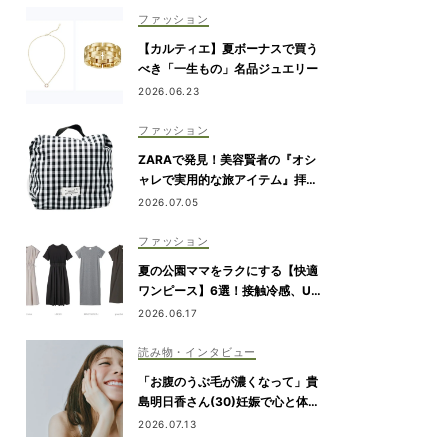
ファッション
【カルティエ】夏ボーナスで買う
べき「一生もの」名品ジュエリー
2026.06.23
ファッション
ZARAで発見！美容賢者の『オシ
ャレで実用的な旅アイテム』拝
見！
2026.07.05
ファッション
夏の公園ママをラクにする【快適
ワンピース】6選！接触冷感、UV
カット機能付きも
2026.06.17
読み物・インタビュー
「お腹のうぶ毛が濃くなって」貴
島明日香さん(30)妊娠で心と体に
生じた変化も「愛しいです」
2026.07.13