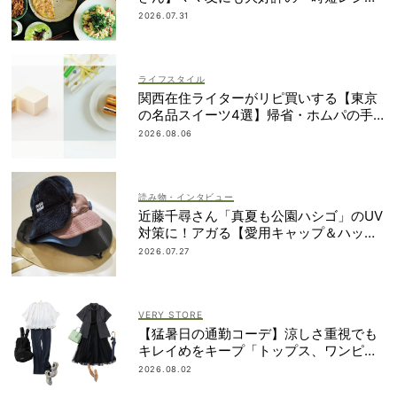
ピ」４選
2026.07.31
ライフスタイル
関西在住ライターがリピ買いする【東京
の名品スイーツ4選】帰省・ホムパの手
土産に
2026.08.06
読み物・インタビュー
近藤千尋さん「真夏も公園ハシゴ」のUV
対策に！アガる【愛用キャップ＆ハッ
ト】大公開
2026.07.27
VERY STORE
【猛暑日の通勤コーデ】涼しさ重視でも
キレイめをキープ「トップス、ワンピ３
選」
2026.08.02