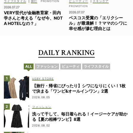
ライフスタイル
|
旅行
ビューティー
|
スキンケア
2026.07.27
VERY世代が金融教育家・田内
2026.07.07
ベスコス受賞の「エリクシー
学さんと考える「なぜ今、NOT
ル」が最適解！？ママのシワに
A HOTELなの？」
幸せ感が滲む理由とは
DAILY RANKING
ALL
ファッション
ビューティ
ライフスタイル
VERY STORE
【旅行・帰省にぴったり】シワになりにくい！1枚
で決まる「ワンピ&オールインワン」2選
2026.08.05
ファッション
洗って干して、毎日着られる！イージーケアが助か
る【夏の相棒ワンピ】8選
2026.08.02