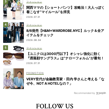
ファッション
関西ママの【ショートパンツ】攻略法！大人っぽく
着こなす“マイルール”を拝見
2026.07.31
ファッション
8/6発売【H&M×WARDROBE.NYC】ルック＆全ア
イテムをチェック
2026.08.04
ファッション
【ユニクロは3000円以下】オシャレ強化に効く
『洒落顔サングラス』は“ナローフォルム”が最旬！
2026.07.31
VERY世代が金融教育家・田内 学さんと考える「な
ぜ今、NOT A HOTELなの？」
Recommended by
FOLLOW US