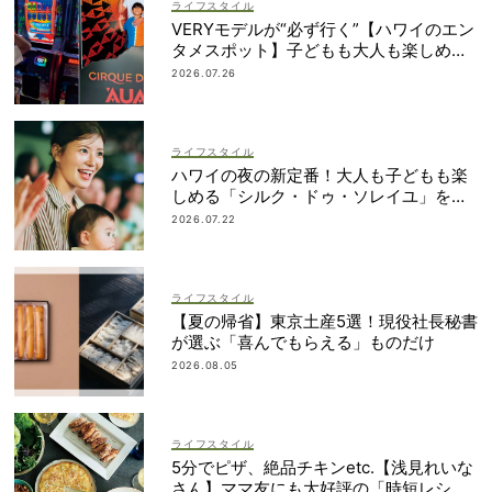
ライフスタイル
VERYモデルが“必ず行く”【ハワイのエン
タメスポット】子どもも大人も楽しめる
ものって？
2026.07.26
ライフスタイル
ハワイの夜の新定番！大人も子どもも楽
しめる「シルク・ドゥ・ソレイユ」を体
験
2026.07.22
ライフスタイル
【夏の帰省】東京土産5選！現役社長秘書
が選ぶ「喜んでもらえる」ものだけ
2026.08.05
ライフスタイル
5分でピザ、絶品チキンetc.【浅見れいな
さん】ママ友にも大好評の「時短レシ