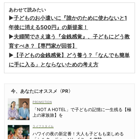
あわせて読みたい
▶︎
子どものお小遣いに『誰かのために使わないと1
年後に消える500円』の新提案！
▶︎
夫婦間でさえ違う『金銭感覚』、子どもにどう教
育すべき？【専門家が回答】
▶︎
【子どもの金銭感覚】どう養う？「なんでも簡単
に手に入る」とならないための考え方
今、あなたにオススメ〈PR〉
「NOT A HOTEL」で子どもの記憶に一生残る【極
上の家族旅】を
ライフスタイル
ハワイの夜の新定番！大人も子どもも楽しめる