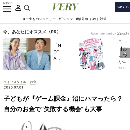
#一生ものジュエリー
#Tシャツ
#紫外線（UV）対策
今、あなたにオススメ〈PR〉
Recommended by
ライフスタイル
「N
【お
OT
こづ
A
かい
HO
って
2025
TEL
.09.1
意味
3
」で
ある
|
ライフスタイル
お金
子ど
の？
2025.07.01
もの
】お
記憶
子どもが『ゲーム課金』沼にハマったら？
金の
に一
価値
自分のお金で“失敗する機会”も大事
生残
観を
る
学ん
【極
でほ
上の