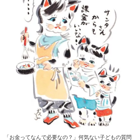
しい
家族
時に
旅】
意識
を
する
こと
「お金ってなんで必要なの？」何気ない子どもの質問