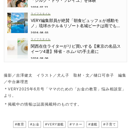
「シルク・ドゥ・ソレイユ」を体験
2026.07.22
ライフスタイル
VERY編集部員が絶賛「朝食ビュッフェが感動モ
ノ」琉球ホテル＆リゾート名城ビーチは雨でも遊
び尽くせる！
2026.08.03
ライフスタイル
関西在住ライターがリピ買いする【東京の名品ス
イーツ4選】帰省・ホムパの手土産に
2026.08.06
撮影／吉澤健太 イラスト／犬ん子 取材・文／樋口可奈子 編集
／中台麻理恵
＊VERY2025年6月号「ママのための「お金の教育」悩み相談室」
より。
＊掲載中の情報は誌面掲載時のものです。
#教育
#お金
#VERY連載
#マネー
#連載
#子育て