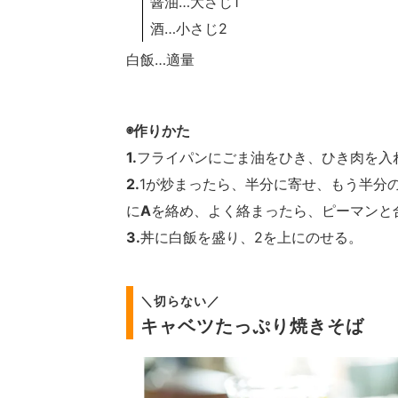
醤油…大さじ1
酒…小さじ2
白飯…適量
◉作りかた
1.
フライパンにごま油をひき、ひき肉を入
2.
1が炒まったら、半分に寄せ、もう半分
に
A
を絡め、よく絡まったら、ピーマンと
3.
丼に白飯を盛り、2を上にのせる。
＼切らない／
キャベツたっぷり焼きそば