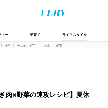
ティー
子育て
ライフスタイル
家事
手土産・ギフト
お金
家電
き肉×野菜の速攻レシピ】夏休