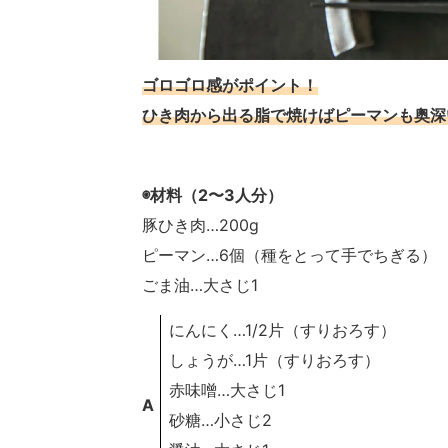
ゴロゴロ感がポイント！
ひき肉から出る脂で焼けばピーマンも奥深
◉材料（2〜3人分）
豚ひき肉…200g
ピーマン…6個（種をとって手でちぎる）
ごま油…大さじ1
にんにく…1/2片（すりおろす）
しょうが…1片（すりおろす）
赤味噌…大さじ1
A
砂糖…小さじ2