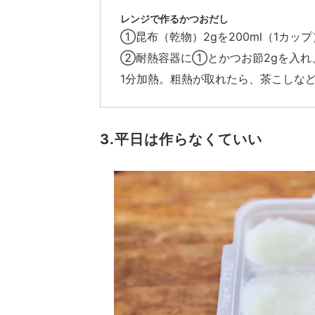
レンジで作るかつおだし
①昆布（乾物）2gを200ml（1カ
②耐熱容器に①とかつお節2gを入れ
1分加熱。粗熱が取れたら、茶こしな
3.平日は作らなくていい