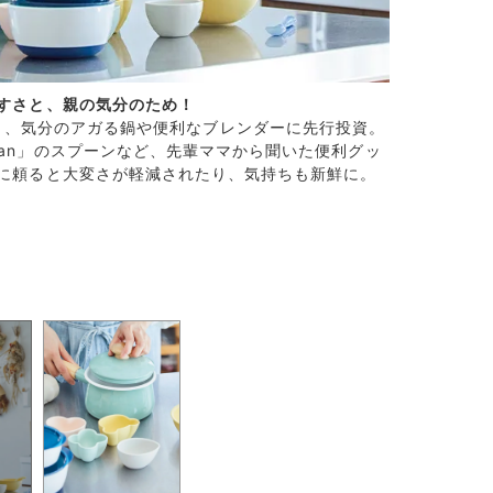
すさと、親の気分のため！
う、気分のアガる鍋や便利なブレンダーに先行投資。
富士ホーロ
wan」のスプーンなど、先輩ママから聞いた便利グッ
に頼ると大変さが軽減されたり、気持ちも新鮮に。
すりつぶし
スナックの