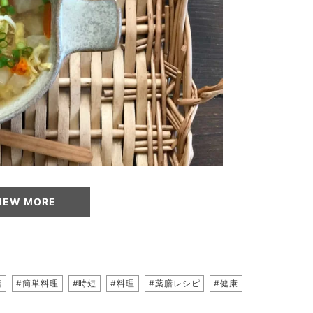
IEW MORE
膳
#簡単料理
#時短
#料理
#薬膳レシピ
#健康