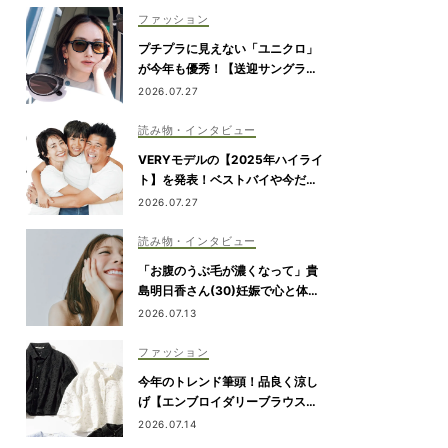
ファッション
プチプラに見えない「ユニクロ」
が今年も優秀！【送迎サングラ
ス】のトレンドは“黒”のフレーム
2026.07.27
読み物・インタビュー
VERYモデルの【2025年ハイライ
ト】を発表！ベストバイや今だか
ら言える事件簿も大公開
2026.07.27
読み物・インタビュー
「お腹のうぶ毛が濃くなって」貴
島明日香さん(30)妊娠で心と体に
生じた変化も「愛しいです」
2026.07.13
ファッション
今年のトレンド筆頭！品良く涼し
げ【エンブロイダリーブラウス】
が“ワーママの新定番”
2026.07.14