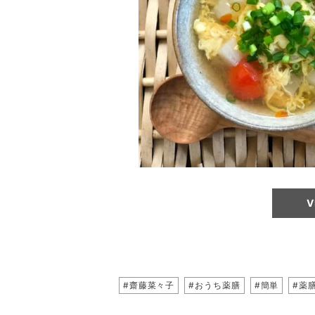
V
#齋藤菜々子
#おうち薬膳
#簡単
#薬