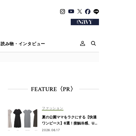
読み物・インタビュー
FEATURE〈PR〉
ファッション
夏の公園ママをラクにする【快適
ワンピース】6選！接触冷感、UV
カット機能付きも
2026.06.17