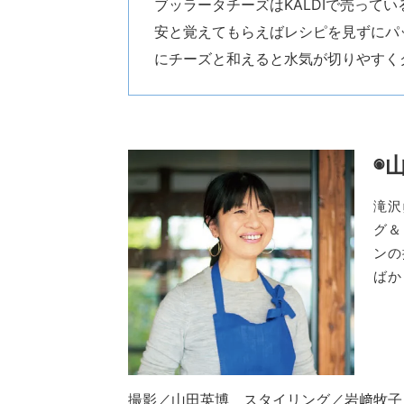
ブッラータチーズはKALDIで売って
安と覚えてもらえばレシピを見ずにパ
にチーズと和えると水気が切りやすく
◉
滝沢
グ＆
ンの
ばか
撮影／山田英博 スタイリング／岩﨑牧子