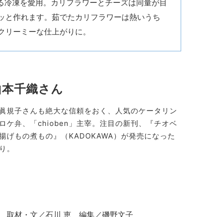
いる冷凍を愛用。カリフラワーとチーズは同量が目
ッと作れます。茹でたカリフラワーは熱いうち
クリーミーな仕上がりに。
山本千織
さん
眞規子さんも絶大な信頼をおく、人気のケータリン
ロケ弁、「chioben」主宰。注目の新刊、『チオベ
揚げもの煮もの』（KADOKAWA）が発売になった
り。
 取材・文／石川 恵 編集／磯野文子