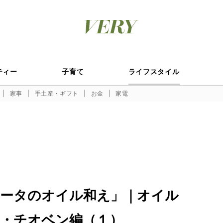
ティー
子育て
ライフスタイル
家事
手土産・ギフト
お金
家電
ータのオイル和え」｜オイル
・チオベン編（１）