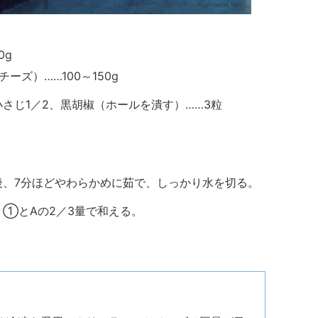
0g
ズ）……100～150g
小さじ1／2、黒胡椒（ホールを潰す）……3粒
、7分ほどやわらかめに茹で、しっかり水を切る。
①とAの2／3量で和える。