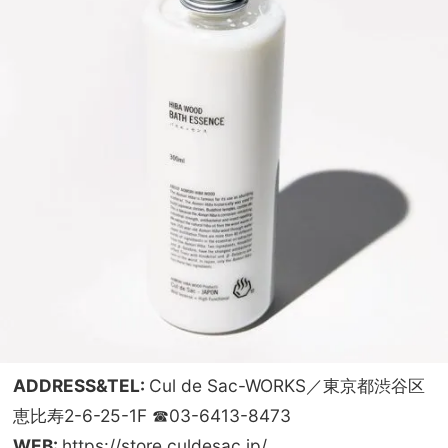
ADDRESS&TEL:
Cul de Sac-WORKS／東京都渋谷区
恵比寿2-6-25-1F ☎03-6413-8473
WEB:
https://store.culdesac.jp/