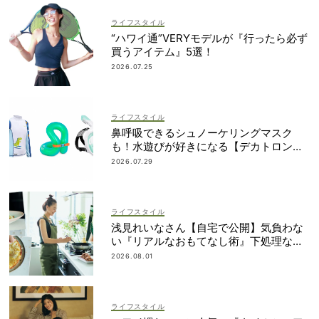
ライフスタイル
“ハワイ通”VERYモデルが『行ったら必ず
買うアイテム』5選！
2026.07.25
ライフスタイル
鼻呼吸できるシュノーケリングマスク
も！水遊びが好きになる【デカトロン】
の優秀グッズ13選
2026.07.29
ライフスタイル
浅見れいなさん【自宅で公開】気負わな
い『リアルなおもてなし術』下処理なし
レシピや愛用品も
2026.08.01
ライフスタイル