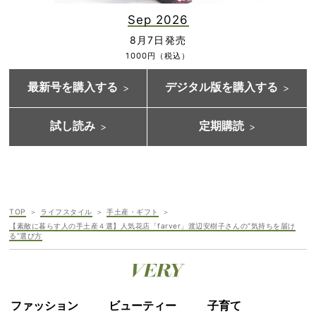
Sep 2026
8月7日発売
1000円（税込）
最新号を購入する
デジタル版を購入する
試し読み
定期購読
TOP
ライフスタイル
手土産・ギフト
【素敵に暮らす人の手土産４選】人気花店「farver」渡辺安樹子さんの“気持ちを届け
る”選び方
ファッション
ビューティー
子育て