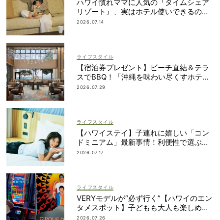
ハワイ慣れママに人気の『タイムシェア
リゾート』、実はホテル使いできるの知
ってた？
2026.07.14
ライフスタイル
【宿泊券プレゼント】ビーチ直結＆テラ
スでBBQ！「沖縄を味わい尽くすホテ
ル」2段ベッドやコネクティングルームも
2026.07.29
ライフスタイル
【ハワイステイ】子連れに嬉しい「コン
ドミニアム」最新事情！利便性で選ぶな
ら？
2026.07.17
ライフスタイル
VERYモデルが“必ず行く”【ハワイのエン
タメスポット】子どもも大人も楽しめる
ものって？
2026.07.26