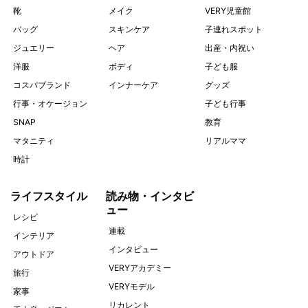
靴
メイク
VERY児童館
バッグ
スキンケア
子連れスポット
ジュエリー
ヘア
出産・内祝い
洋服
ボディ
子ども服
コスパブランド
インナーケア
グッズ
行事・オケージョン
子ども行事
SNAP
教育
マタニティ
リアルママ
時計
ライフスタイル
読み物・インタビ
ュー
レシピ
連載
インテリア
インタビュー
アウトドア
VERYアカデミー
旅行
VERYモデル
家事
リカレント