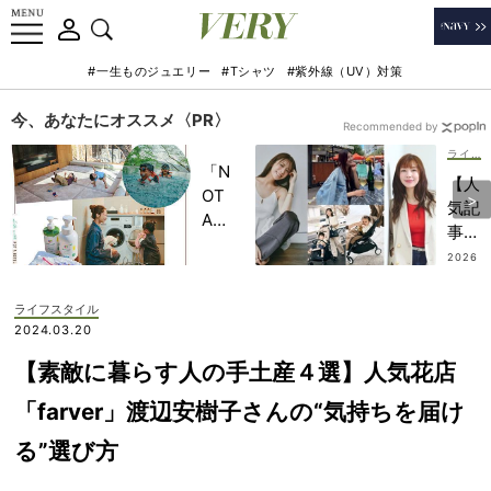
#一生ものジュエリー
#Tシャツ
#紫外線（UV）対策
今、あなたにオススメ〈PR〉
Recommended by
ライフスタイル
「N
【人
OT
気記
A
事ベ
HO
スト
2026
TEL
.07.3
５｜
0
」で
ライ
ライフスタイル
子ど
フス
2024.03.20
もの
タイ
記憶
【素敵に暮らす人の手土産４選】人気花店
ル
に一
編】
「farver」渡辺安樹子さんの“気持ちを届け
生残
貴島
る
る”選び方
明日
【極
香さ
上の