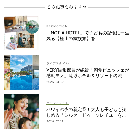
この記事もおすすめ
「NOT A HOTEL」で子どもの記憶に一生
残る【極上の家族旅】を
ライフスタイル
VERY編集部員が絶賛「朝食ビュッフェが
感動モノ」琉球ホテル＆リゾート名城ビ
ーチは雨でも遊び尽くせる！
2026.08.03
ライフスタイル
ハワイの夜の新定番！大人も子どもも楽
しめる「シルク・ドゥ・ソレイユ」を体
験
2026.07.22