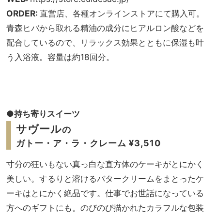
ORDER:
直営店、各種オンラインストアにて購入可。
青森ヒバから取れる精油の成分にヒアルロン酸などを
配合しているので、リラックス効果とともに保湿も叶
う入浴液。容量は約18回分。
●持ち寄りスイーツ
サヴール
の
ガトー・ア・ラ・クレーム ¥3,510
寸分の狂いもない真っ白な直方体のケーキがとにかく
美しい。するりと溶けるバタークリームをまとったケ
ーキはとにかく絶品です。仕事でお世話になっている
方へのギフトにも。のびのび描かれたカラフルな包装