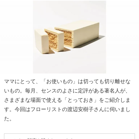
んが
家族
妊娠
旅】
を発
を
表！
貴重
なイ
ンタ
ビュ
ー記
事が
続々
ママにとって、「お使いもの」は切っても切り離せな
いもの。毎月、センスのよさに定評がある著名人が、
さまざまな場面で使える「とっておき」をご紹介しま
す。今回はフローリストの渡辺安樹子さんに伺いまし
た。