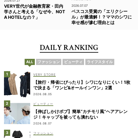
2026.07.27
VERY世代が金融教育家・田内
2026.07.07
ベスコス受賞の「エリクシー
学さんと考える「なぜ今、NOT
ル」が最適解！？ママのシワに
A HOTELなの？」
幸せ感が滲む理由とは
DAILY RANKING
ALL
ファッション
ビューティ
ライフスタイル
VERY STORE
【旅行・帰省にぴったり】シワになりにくい！1枚
で決まる「ワンピ&オールインワン」2選
2026.08.05
ビューティー
【伸ばしかけボブ】簡単“カチモリ風”ヘアアレン
ジ！キャップを被っても潰れない
2026.08.07
ファッション