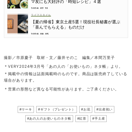
マ友にも大好評の「時短レシピ」４選
2026.07.31
ライフスタイル
【夏の帰省】東京土産5選！現役社長秘書が選ぶ
「喜んでもらえる」ものだけ
2026.08.05
撮影／市原慶子 取材・文／藤井そのこ 編集／本間万里子
＊VERY2024年3月号「あの人の「お使いもの」ネタ帳」より。
＊掲載中の情報は誌面掲載時のものです。商品は販売終了している
場合があります。
＊営業の形態など異なる可能性があります。ご了承ください。
#ケーキ
#ギフト（プレゼント）
#お花
#出産祝い
#あの人のお使いものネタ帳
#紅茶
#手土産