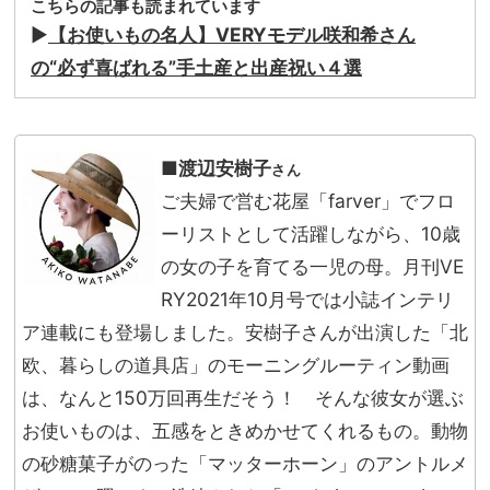
こちらの記事も読まれています
▶
【お使いもの名人】VERYモデル咲和希さん
の“必ず喜ばれる”手土産と出産祝い４選
■渡辺安樹子
さん
ご夫婦で営む花屋「farver」でフロ
ーリストとして活躍しながら、10歳
の女の子を育てる一児の母。月刊VE
RY2021年10月号では小誌インテリ
ア連載にも登場しました。安樹子さんが出演した「北
欧、暮らしの道具店」のモーニングルーティン動画
は、なんと150万回再生だそう！ そんな彼女が選ぶ
お使いものは、五感をときめかせてくれるもの。動物
の砂糖菓子がのった「マッターホーン」のアントルメ