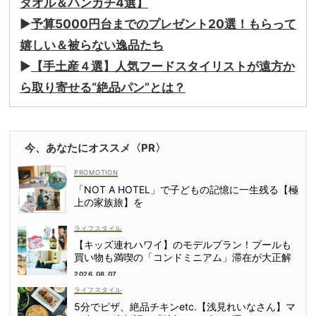
タオル＆ハンカチ4選】
▶
予算5000円台までのプレゼント20選！もらって
嬉しい＆被らない逸品たち
▶
【手土産４選】人気フードスタイリストが遠方か
ら取り寄せる“絶品パン”とは？
今、あなたにオススメ〈PR〉
「NOT A HOTEL」で子どもの記憶に一生残る【極
上の家族旅】を
ライフスタイル
【キッズ連れハワイ】のモデルプラン！プールも
買い物も満喫の「コンドミニアム」滞在が大正解
2026.08.07
ライフスタイル
5分でピザ、絶品チキンetc.【浅見れいなさん】マ