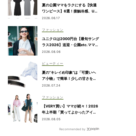
夏の公園ママをラクにする【快適
ワンピース】6選！接触冷感、UV
カット機能付きも
2026.06.17
ファッション
ユニクロは2000円台【最旬サング
ラス2026】送迎・公園etc.ママの
日常にハマる「名品」を厳選！
2026.08.06
ビューティー
夏の“キレイめ印象”は「可愛いヘ
ア小物」で簡単！少しの甘さを盛
れる5選
2026.07.24
ファッション
【VERY買い】ママが続々！2026
が選ぶ！2026年SS VERYベ
年上半期「買ってよかったアイテ
ム」を発表
2026.08.05
コスメ大賞
Recommended by