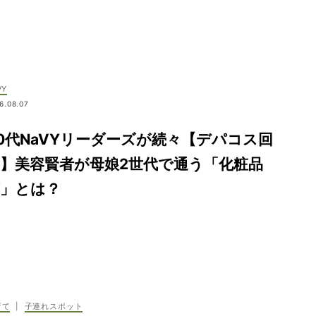
VY
6.08.07
0代NaVYリーダーズが続々【デパコス回
】美容賢者が母娘2世代で通う「化粧品
店」とは？
育て
|
子連れスポット