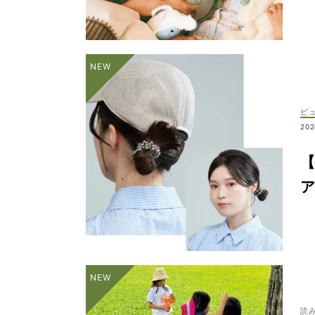
ビ
202
【
読