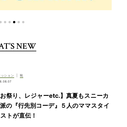
T’S NEW
ァッション
|
靴
6.08.07
お祭り、レジャーetc.】真夏もスニーカ
ー派の『行先別コーデ』５人のママスタイ
リストが直伝！