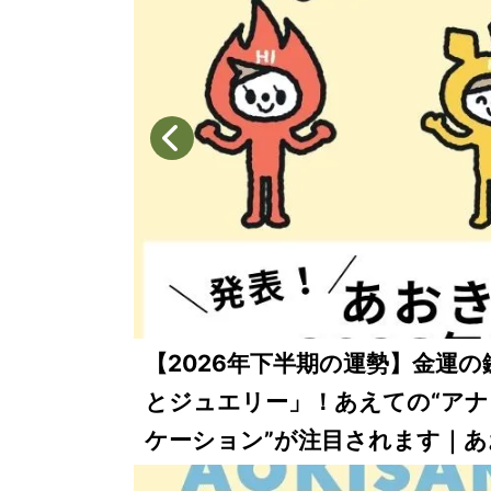
待望の受注再開！「VERY×yor
える“縦型”が人気【徹底解説】