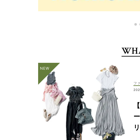
WHA
フ
202
【