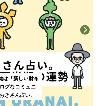
iトート」は裏表使
読者
スト