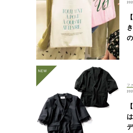
202
【
き
フ
202
は