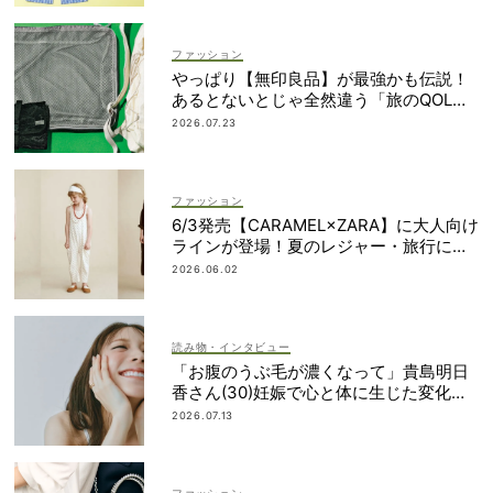
ファッション
やっぱり【無印良品】が最強かも伝説！
あるとないとじゃ全然違う「旅のQOL爆
上げアイテム」
2026.07.23
ファッション
6/3発売【CARAMEL×ZARA】に大人向け
ラインが登場！夏のレジャー・旅行にも
おすすめ
2026.06.02
読み物・インタビュー
「お腹のうぶ毛が濃くなって」貴島明日
香さん(30)妊娠で心と体に生じた変化も
「愛しいです」
2026.07.13