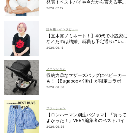
発表！ベストバイや今だから言える事件
簿も大公開
2026.07.27
読み物・インタビュー
【直木賞ノミネート！】40代で小説家に
なれたのは結婚、就職も予定通りにいか
なかったから｜朝倉かすみさん
2026.06.15
ファッション
収納力◎なマザーズバッグにベビーカー
も！【Bugaboo×Kith】が限定コラボ
2026.06.30
ファッション
【ロンハーマン別注パジャマ】「買って
よかった！」VERY編集者のベストバイ
2026.06.25