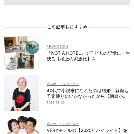
この記事もおすすめ
「NOT A HOTEL」で子どもの記憶に一生
残る【極上の家族旅】を
読み物・インタビュー
40代で小説家になれたのは結婚、就職も
予定通りにいかなかったから【朝倉かす
みさん】
2026.05.30
読み物・インタビュー
VERYモデルの【2025年ハイライト】を