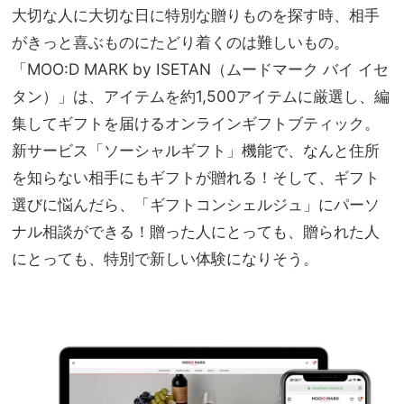
満喫
大切な人に大切な日に特別な贈りものを探す時、相手
家族
の
旅】
がきっと喜ぶものにたどり着くのは難しいもの。
「コ
を
ンド
「MOO:D MARK by ISETAN（ムードマーク バイ イセ
ミニ
タン）」は、アイテムを約1,500アイテムに厳選し、編
ア
集してギフトを届けるオンラインギフトブティック。
ム」
滞在
新サービス「ソーシャルギフト」機能で、なんと住所
が大
を知らない相手にもギフトが贈れる！そして、ギフト
正解
選びに悩んだら、「ギフトコンシェルジュ」にパーソ
ナル相談ができる！贈った人にとっても、贈られた人
にとっても、特別で新しい体験になりそう。