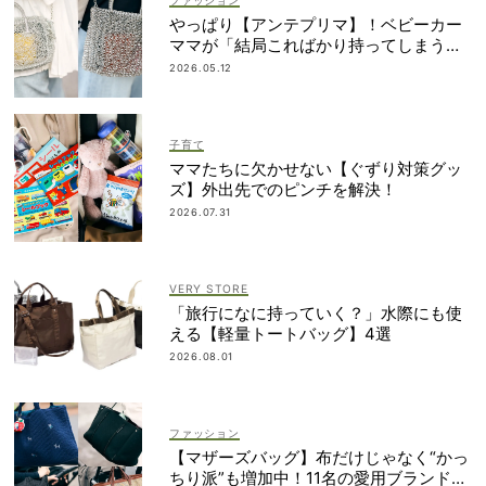
ファッション
やっぱり【アンテプリマ】！ベビーカー
ママが「結局こればかり持ってしまう」
納得の理由
2026.05.12
子育て
ママたちに欠かせない【ぐずり対策グッ
ズ】外出先でのピンチを解決！
2026.07.31
VERY STORE
「旅行になに持っていく？」水際にも使
える【軽量トートバッグ】4選
2026.08.01
ファッション
【マザーズバッグ】布だけじゃなく“かっ
ちり派”も増加中！11名の愛用ブランド