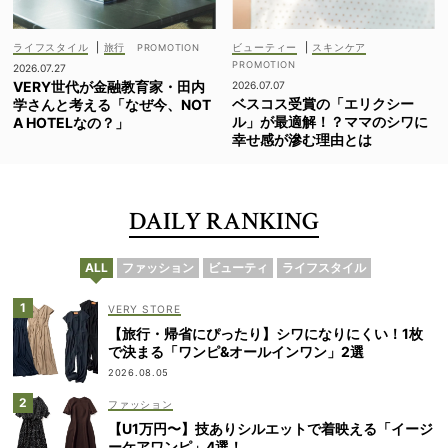
ライフスタイル
|
旅行
ビューティー
|
スキンケア
2026.07.27
VERY世代が金融教育家・田内
2026.07.07
ベスコス受賞の「エリクシー
学さんと考える「なぜ今、NOT
ル」が最適解！？ママのシワに
A HOTELなの？」
幸せ感が滲む理由とは
DAILY RANKING
ALL
ファッション
ビューティ
ライフスタイル
VERY STORE
【旅行・帰省にぴったり】シワになりにくい！1枚
で決まる「ワンピ&オールインワン」2選
2026.08.05
ファッション
【U1万円〜】技ありシルエットで着映える「イージ
ーケアワンピ」4選！