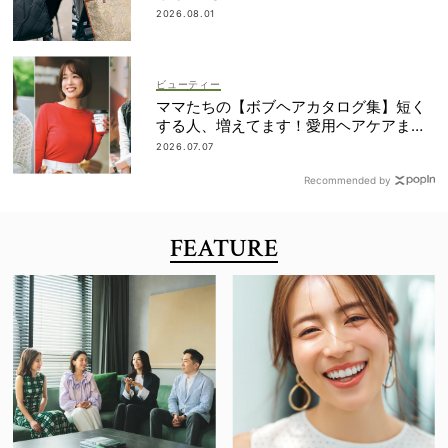
は？
2026.08.01
ビューティー
ママたちの【ボブヘアカタログ集】短く
する人、増えてます！愛用ヘアケアまで
全部見せ
2026.07.07
Recommended by
FEATURE