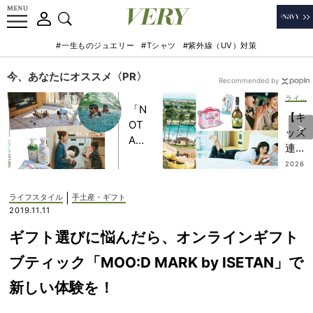
#一生ものジュエリー
#Tシャツ
#紫外線（UV）対策
今、あなたにオススメ〈PR〉
Recommended by
ライフスタイル
「N
【キ
OT
ッズ
A
連れ
HO
ハワ
2026
TEL
.08.0
イ】
7
」で
のモ
|
ライフスタイル
手土産・ギフト
子ど
デル
2019.11.11
もの
プラ
記憶
ギフト選びに悩んだら、オンラインギフト
ン！
に一
プー
ブティック「MOO:D MARK by ISETAN」で
生残
ルも
る
新しい体験を！
買い
【極
物も
上の