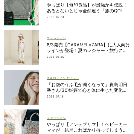
やっぱり【無印良品】が最強かも伝説！
あるとないとじゃ全然違う「旅のQOL爆
上げアイテム」
2026.07.23
ファッション
6/3発売【CARAMEL×ZARA】に大人向け
ラインが登場！夏のレジャー・旅行にも
おすすめ
2026.06.02
読み物・インタビュー
「お腹のうぶ毛が濃くなって」貴島明日
香さん(30)妊娠で心と体に生じた変化も
「愛しいです」
2026.07.13
ファッション
やっぱり【アンテプリマ】！ベビーカー
ママが「結局こればかり持ってしまう」