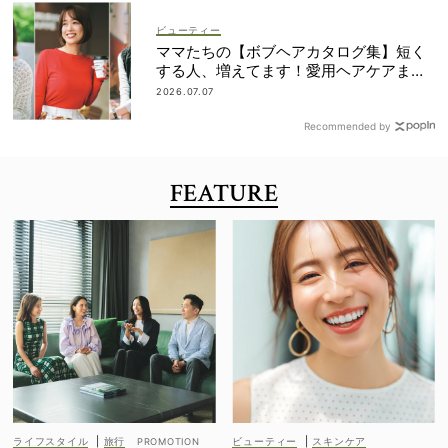
ビューティー
ママたちの【ボブヘアカタログ集】短く
する人、増えてます！愛用ヘアケアまで
全部見せ
2026.07.07
Recommended by
FEATURE
ライフスタイル
|
旅行
ビューティー
|
スキンケア