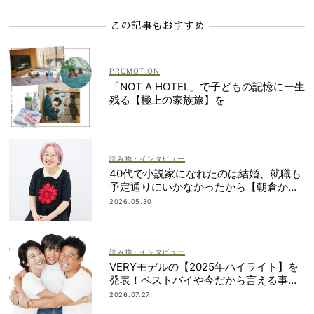
この記事もおすすめ
「NOT A HOTEL」で子どもの記憶に一生
残る【極上の家族旅】を
読み物・インタビュー
40代で小説家になれたのは結婚、就職も
予定通りにいかなかったから【朝倉かす
みさん】
2026.05.30
読み物・インタビュー
VERYモデルの【2025年ハイライト】を
発表！ベストバイや今だから言える事件
簿も大公開
2026.07.27