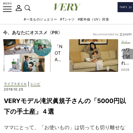
#一生ものジュエリー
#Tシャツ
#紫外線（UV）対策
今、あなたにオススメ〈PR〉
Recommended by
ライフスタイル
「N
ハワ
OT
イ慣
A
れマ
HO
マに
2026
TEL
.07.14
人気
」で
の
|
ライフスタイル
レシピ
子ど
『タ
2019.10.25
もの
イム
記憶
VERYモデル滝沢眞規子さんの「5000円以
シェ
に一
アリ
下の手土産」４選
生残
ゾー
る
ト』
【極
ママにとって、「お使いもの」は切っても切り離せな
、実
上の