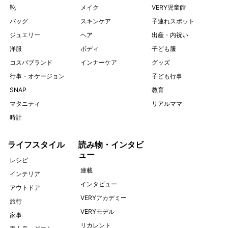
靴
メイク
VERY児童館
バッグ
スキンケア
子連れスポット
ジュエリー
ヘア
出産・内祝い
洋服
ボディ
子ども服
コスパブランド
インナーケア
グッズ
行事・オケージョン
子ども行事
SNAP
教育
マタニティ
リアルママ
時計
ライフスタイル
読み物・インタビ
ュー
レシピ
連載
インテリア
インタビュー
アウトドア
VERYアカデミー
旅行
VERYモデル
家事
リカレント