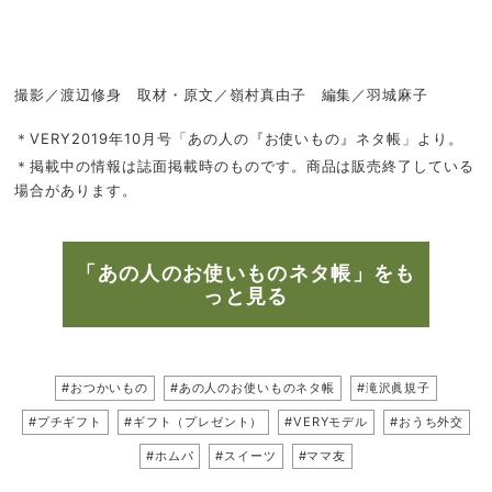
撮影／渡辺修身 取材・原文／嶺村真由子 編集／羽城麻子
＊VERY2019年10月号「あの人の『お使いもの』ネタ帳」より。
＊掲載中の情報は誌面掲載時のものです。商品は販売終了している
場合があります。
「あの人のお使いものネタ帳」をも
っと見る
#おつかいもの
#あの人のお使いものネタ帳
#滝沢眞規子
#プチギフト
#ギフト（プレゼント）
#VERYモデル
#おうち外交
#ホムパ
#スイーツ
#ママ友