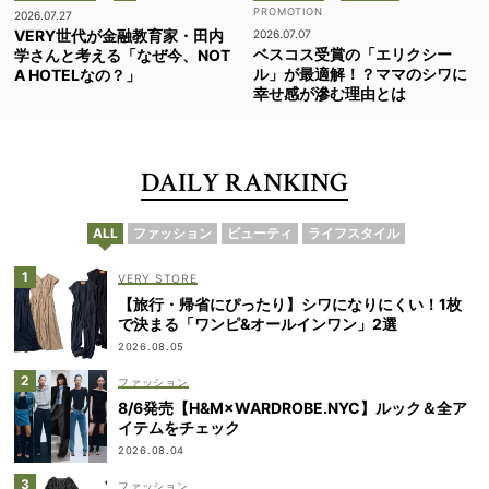
2026.07.27
VERY世代が金融教育家・田内
2026.07.07
ベスコス受賞の「エリクシー
学さんと考える「なぜ今、NOT
ル」が最適解！？ママのシワに
A HOTELなの？」
幸せ感が滲む理由とは
DAILY RANKING
ALL
ファッション
ビューティ
ライフスタイル
VERY STORE
【旅行・帰省にぴったり】シワになりにくい！1枚
で決まる「ワンピ&オールインワン」2選
2026.08.05
ファッション
8/6発売【H&M×WARDROBE.NYC】ルック＆全ア
イテムをチェック
2026.08.04
ファッション