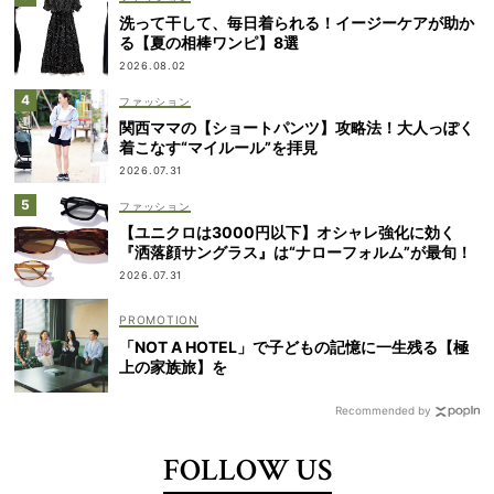
洗って干して、毎日着られる！イージーケアが助か
る【夏の相棒ワンピ】8選
2026.08.02
ファッション
関西ママの【ショートパンツ】攻略法！大人っぽく
着こなす“マイルール”を拝見
2026.07.31
ファッション
【ユニクロは3000円以下】オシャレ強化に効く
『洒落顔サングラス』は“ナローフォルム”が最旬！
2026.07.31
「NOT A HOTEL」で子どもの記憶に一生残る【極
上の家族旅】を
Recommended by
FOLLOW US