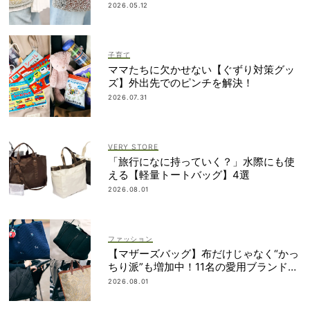
納得の理由
2026.05.12
子育て
ママたちに欠かせない【ぐずり対策グッ
ズ】外出先でのピンチを解決！
2026.07.31
VERY STORE
「旅行になに持っていく？」水際にも使
える【軽量トートバッグ】4選
2026.08.01
ファッション
【マザーズバッグ】布だけじゃなく“かっ
ちり派”も増加中！11名の愛用ブランド
は？
2026.08.01