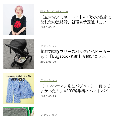
読み物・インタビュー
【直木賞ノミネート！】40代で小説家に
なれたのは結婚、就職も予定通りにいか
なかったから｜朝倉かすみさん
2026.06.15
ファッション
収納力◎なマザーズバッグにベビーカー
も！【Bugaboo×Kith】が限定コラボ
2026.06.30
ファッション
【ロンハーマン別注パジャマ】「買って
よかった！」VERY編集者のベストバイ
2026.06.25
ファッション