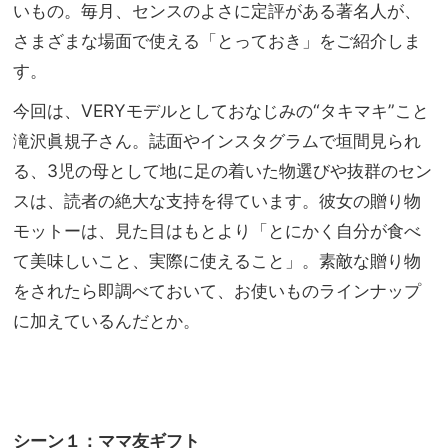
はホ
いもの。毎月、センスのよさに定評がある著名人が、
家族
テル
旅】
さまざまな場面で使える「とっておき」をご紹介しま
使い
を
す。
でき
るの
今回は、VERYモデルとしておなじみの“タキマキ”こと
知っ
て
滝沢眞規子さん。誌面やインスタグラムで垣間見られ
た？
る、3児の母として地に足の着いた物選びや抜群のセン
スは、読者の絶大な支持を得ています。彼女の贈り物
モットーは、見た目はもとより「とにかく自分が食べ
て美味しいこと、実際に使えること」。素敵な贈り物
をされたら即調べておいて、お使いものラインナップ
に加えているんだとか。
シーン１：ママ友ギフト