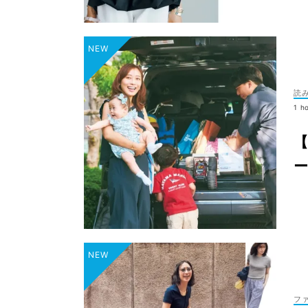
読
1 h
ー
フ