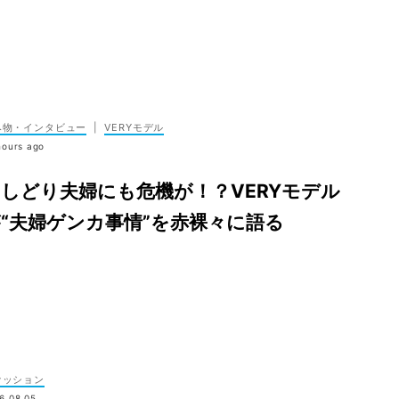
み物・インタビュー
|
VERYモデル
hours ago
しどり夫婦にも危機が！？VERYモデル
“夫婦ゲンカ事情”を赤裸々に語る
ァッション
6.08.05