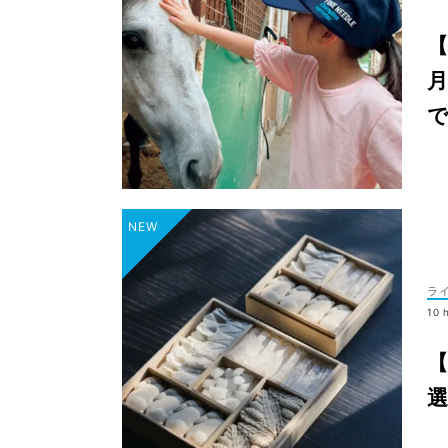
【
月
ラ
10 
【