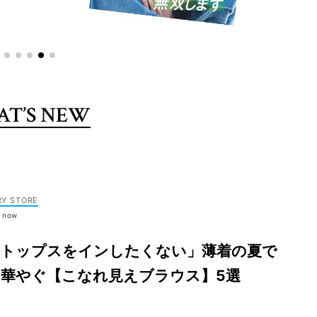
T’S NEW
RY STORE
t now
「トップスをインしたくない」薄着の夏で
も華やぐ【こなれ見えブラウス】5選