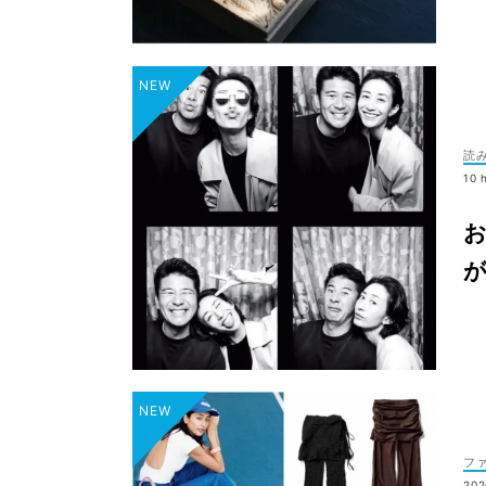
読
10 
お
が
フ
202