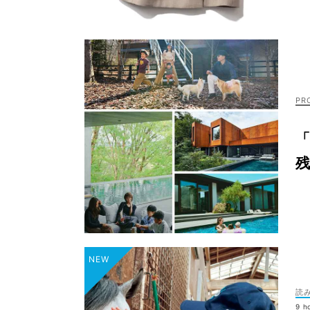
「
読
9 h