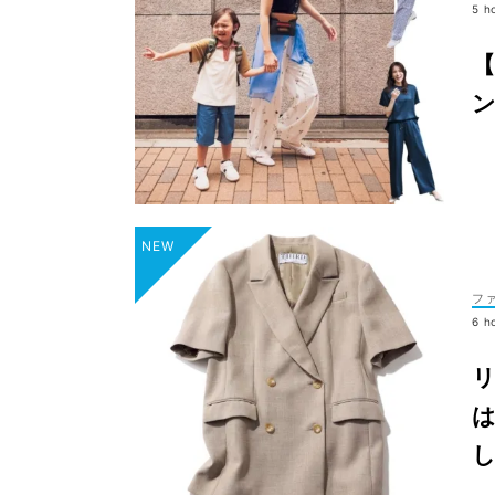
5 h
フ
6 h
リ
し