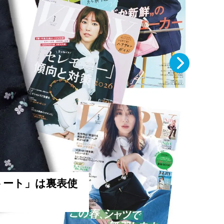
VE
「な