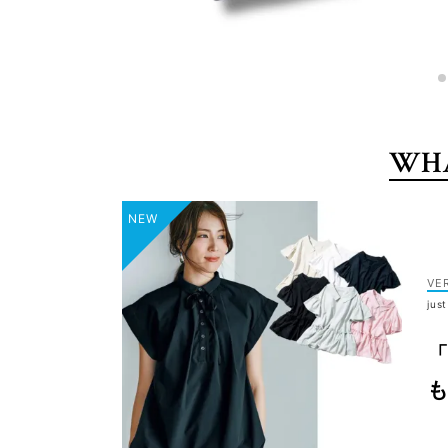
WHA
VE
jus