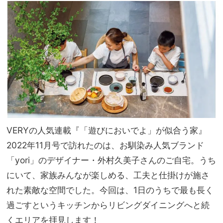
ク・
家族
ド
旅】
ゥ・
を
ソレ
イ
ユ」
を体
験
VERYの人気連載『「遊びにおいでよ」が似合う家』
2022年11月号で訪れたのは、お馴染み人気ブランド
「yori」のデザイナー・外村久美子さんのご自宅。うち
にいて、家族みんなが楽しめる、工夫と仕掛けが施さ
れた素敵な空間でした。今回は、1日のうちで最も長く
過ごすというキッチンからリビングダイニングへと続
くエリアを拝見します！