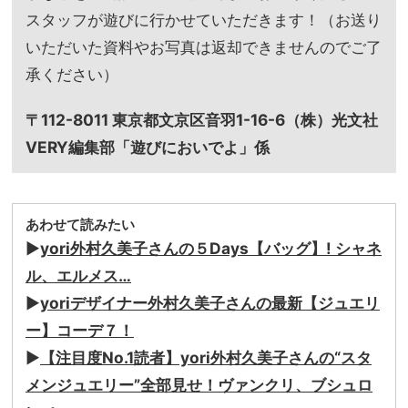
スタッフが遊びに行かせていただきます！（お送り
いただいた資料やお写真は返却できませんのでご了
承ください）
〒112-8011 東京都文京区音羽1-16-6（株）光文社
VERY編集部「遊びにおいでよ」係
あわせて読みたい
▶︎
yori外村久美子さんの５Days【バッグ】! シャネ
ル、エルメス…
▶︎
yoriデザイナー外村久美子さんの最新【ジュエリ
ー】コーデ７！
▶︎
【注目度No.1読者】yori外村久美子さんの“スタ
メンジュエリー”全部見せ！ヴァンクリ、ブシュロ