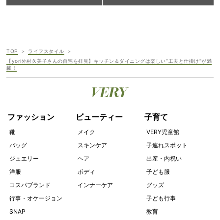
TOP
ライフスタイル
【yori外村久美子さんの自宅を拝見】キッチン＆ダイニングは楽しい“工夫と仕掛け”が満
載！
ファッション
ビューティー
子育て
靴
メイク
VERY児童館
バッグ
スキンケア
子連れスポット
ジュエリー
ヘア
出産・内祝い
洋服
ボディ
子ども服
コスパブランド
インナーケア
グッズ
行事・オケージョン
子ども行事
SNAP
教育