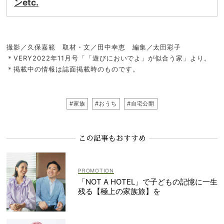
ンetc.
撮影／久保嘉範 取材・文／田中幸恵 編集／太田彩子
＊VERY2022年11月号「「遊びにおいでよ」が似合う家」より。
＊掲載中の情報は誌面掲載時のものです。
#家族
#おうち
#自宅公開
この記事もおすすめ
「NOT A HOTEL」で子どもの記憶に一生
残る【極上の家族旅】を