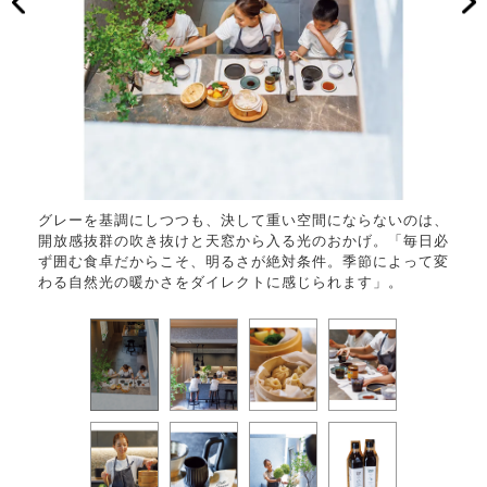
の場。
グレーを基調にしつつも、決して重い空間にならないのは、
久美
開放感抜群の吹き抜けと天窓から入る光のおかげ。「毎日必
ン。
ず囲む食卓だからこそ、明るさが絶対条件。季節によって変
を確
わる自然光の暖かさをダイレクトに感じられます」。
きな