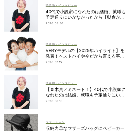
読み物・インタビュー
40代で小説家になれたのは結婚、就職も
予定通りにいかなかったから【朝倉かす
みさん】
2026.05.30
読み物・インタビュー
VERYモデルの【2025年ハイライト】を
発表！ベストバイや今だから言える事件
簿も大公開
2026.07.27
読み物・インタビュー
【直木賞ノミネート！】40代で小説家に
なれたのは結婚、就職も予定通りにいか
なかったから｜朝倉かすみさん
2026.06.15
ファッション
収納力◎なマザーズバッグにベビーカー