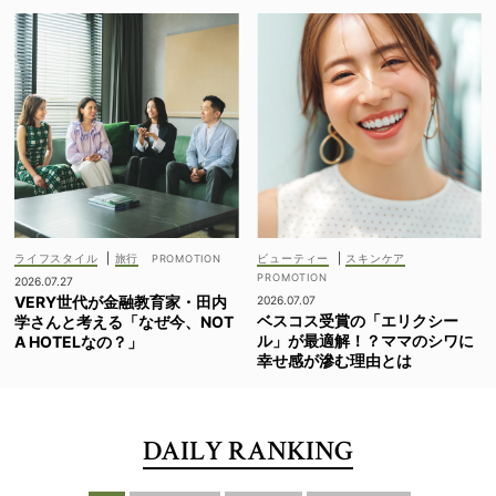
ライフスタイル
|
旅行
ビューティー
|
スキンケア
2026.07.27
VERY世代が金融教育家・田内
2026.07.07
ベスコス受賞の「エリクシー
学さんと考える「なぜ今、NOT
ル」が最適解！？ママのシワに
A HOTELなの？」
幸せ感が滲む理由とは
DAILY RANKING