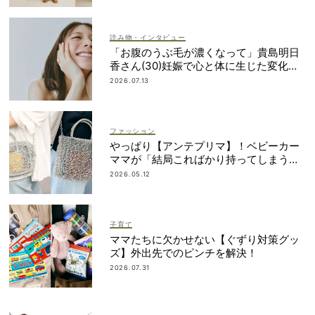
読み物・インタビュー
「お腹のうぶ毛が濃くなって」貴島明日
香さん(30)妊娠で心と体に生じた変化も
「愛しいです」
2026.07.13
ファッション
やっぱり【アンテプリマ】！ベビーカー
ママが「結局こればかり持ってしまう」
納得の理由
2026.05.12
子育て
ママたちに欠かせない【ぐずり対策グッ
ズ】外出先でのピンチを解決！
2026.07.31