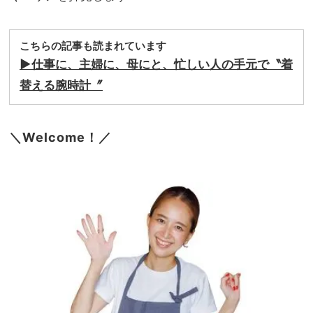
こちらの記事も読まれています
▶︎仕事に、主婦に、母にと、忙しい人の手元で〝着
替える腕時計〞
＼Welcome！／