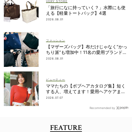
VERY STORE
「旅行になに持っていく？」水際にも使
える【軽量トートバッグ】4選
2026.08.01
ファッション
【マザーズバッグ】布だけじゃなく“かっ
ちり派”も増加中！11名の愛用ブランド
は？
2026.08.01
ビューティー
ママたちの【ボブヘアカタログ集】短く
する人、増えてます！愛用ヘアケアまで
全部見せ
2026.07.07
Recommended by
FEATURE