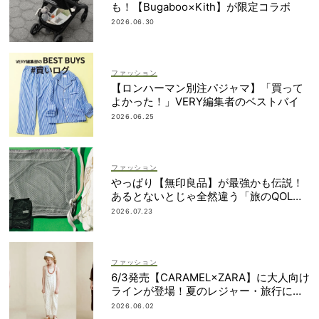
も！【Bugaboo×Kith】が限定コラボ
2026.06.30
ファッション
【ロンハーマン別注パジャマ】「買って
よかった！」VERY編集者のベストバイ
2026.06.25
ファッション
やっぱり【無印良品】が最強かも伝説！
あるとないとじゃ全然違う「旅のQOL爆
上げアイテム」
2026.07.23
ファッション
6/3発売【CARAMEL×ZARA】に大人向け
ラインが登場！夏のレジャー・旅行にも
おすすめ
2026.06.02