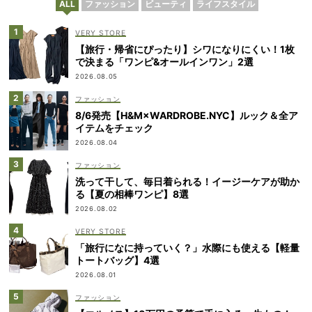
ALL
ファッション
ビューティ
ライフスタイル
VERY STORE
【旅行・帰省にぴったり】シワになりにくい！1枚
で決まる「ワンピ&オールインワン」2選
2026.08.05
ファッション
8/6発売【H&M×WARDROBE.NYC】ルック＆全ア
イテムをチェック
2026.08.04
ファッション
洗って干して、毎日着られる！イージーケアが助か
る【夏の相棒ワンピ】8選
2026.08.02
VERY STORE
「旅行になに持っていく？」水際にも使える【軽量
トートバッグ】4選
2026.08.01
ファッション