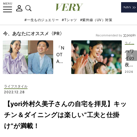
#一生ものジュエリー
#Tシャツ
#紫外線（UV）対策
今、あなたにオススメ〈PR〉
Recommended by
ライフスタイル
「N
ハワ
OT
イの
A
夜の
HO
新定
2026
TEL
.07.2
番！
2
」で
大人
ライフスタイル
子ど
も子
2022.12.28
もの
ども
記憶
【yori外村久美子さんの自宅を拝見】キッ
も楽
に一
しめ
チン＆ダイニングは楽しい“工夫と仕掛
生残
る
る
け”が満載！
「シ
【極
ル
上の