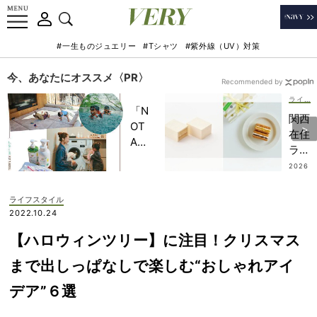
#一生ものジュエリー
#Tシャツ
#紫外線（UV）対策
今、あなたにオススメ〈PR〉
Recommended by
ライフスタイル
「N
関西
OT
在住
A
ライ
HO
ター
2026
TEL
.08.0
がリ
6
」で
ピ買
ライフスタイル
子ど
いす
2022.10.24
もの
る
記憶
【ハロウィンツリー】に注目！クリスマス
【東
に一
京の
まで出しっぱなしで楽しむ“おしゃれアイ
生残
名品
る
デア”６選
スイ
【極
ーツ
上の