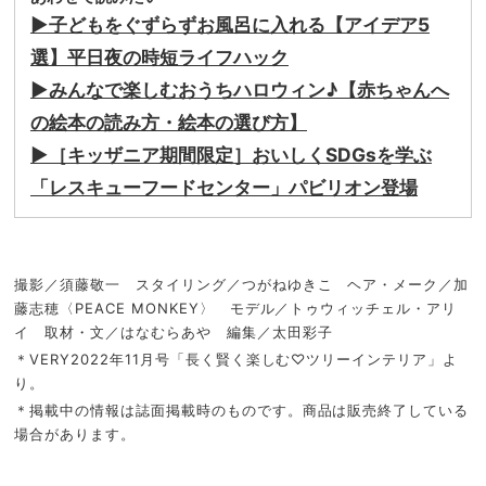
▶︎子どもをぐずらずお風呂に入れる【アイデア5
選】平日夜の時短ライフハック
▶︎みんなで楽しむおうちハロウィン♪【赤ちゃんへ
の絵本の読み方・絵本の選び方】
▶︎［キッザニア期間限定］おいしくSDGsを学ぶ
「レスキューフードセンター」パビリオン登場
撮影／須藤敬一 スタイリング／つがねゆきこ ヘア・メーク／加
藤志穂〈PEACE MONKEY〉 モデル／トゥウィッチェル・アリ
イ 取材・文／はなむらあや 編集／太田彩子
＊VERY2022年11月号「長く賢く楽しむ♡ツリーインテリア」よ
り。
＊掲載中の情報は誌面掲載時のものです。商品は販売終了している
場合があります。