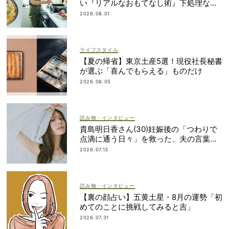
い『リアルなおもてなし術』下処理なし
レシピや愛用品も
2026.08.01
ライフスタイル
【夏の帰省】東京土産5選！現役社長秘書
が選ぶ「喜んでもらえる」ものだけ
2026.08.05
読み物・インタビュー
貴島明日香さん(30)妊娠後の「つわりで
点滴に通う日々」を救った、夫の言葉と
朝マック
2026.07.13
読み物・インタビュー
【裏の顔占い】五黄土星・8月の運勢「初
めてのことに挑戦してみると吉」
2026.07.31