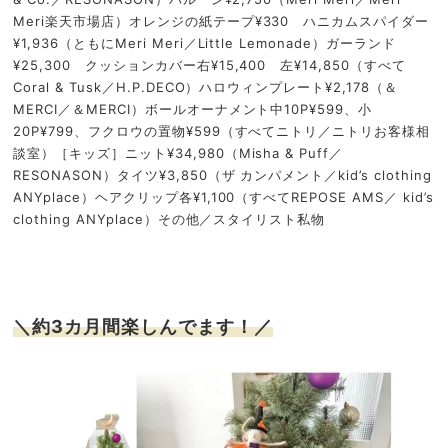
Meri楽天市場店）オレンジの紙テープ¥330 ハニカムスパイダー
¥1,936（ともにMeri Meri／Little Lemonade）ガーランド
¥25,300 クッションカバー右¥15,400 左¥14,850（すべて
Coral & Tusk／H.P.DECO）ハロウィンプレート¥2,178（＆
MERCI／＆MERCI）ボールオーナメント中10P¥599、小
20P¥799、フクロウの置物¥599（すべてニトリ／ニトリお客様相
談室）［キッズ］ニット¥34,980（Misha & Puff／
RESONASON）タイツ¥3,850（ザ カンパメント／kid’s clothing
ANYplace）ヘアクリップ各¥1,100（すべてREPOSE AMS／ kid’s
clothing ANYplace）その他／スタイリスト私物
＼約3カ月間楽しんでます！／