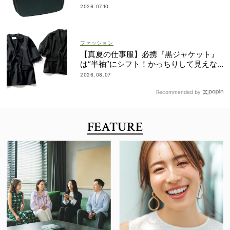
の？
2026.07.10
ファッション
【真夏の仕事服】必携『黒ジャケット』
は“半袖”にシフト！かっちりして見えな
いデザインに注目
2026.08.07
Recommended by
FEATURE