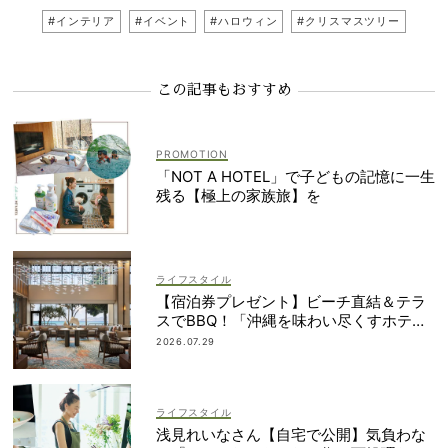
#インテリア
#イベント
#ハロウィン
#クリスマスツリー
この記事もおすすめ
「NOT A HOTEL」で子どもの記憶に一生
残る【極上の家族旅】を
ライフスタイル
【宿泊券プレゼント】ビーチ直結＆テラ
スでBBQ！「沖縄を味わい尽くすホテ
ル」2段ベッドやコネクティングルームも
2026.07.29
ライフスタイル
浅見れいなさん【自宅で公開】気負わな