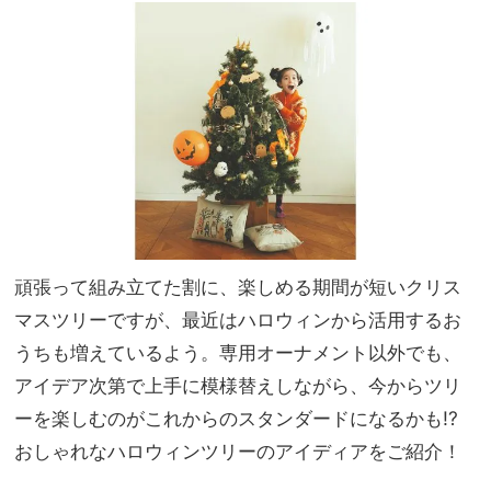
4
家族
選】
旅】
帰
を
省・
ホム
パの
手土
産に
頑張って組み立てた割に、楽しめる期間が短いクリス
マスツリーですが、最近はハロウィンから活用するお
うちも増えているよう。専用オーナメント以外でも、
アイデア次第で上手に模様替えしながら、今からツリ
ーを楽しむのがこれからのスタンダードになるかも!?
おしゃれなハロウィンツリーのアイディアをご紹介！