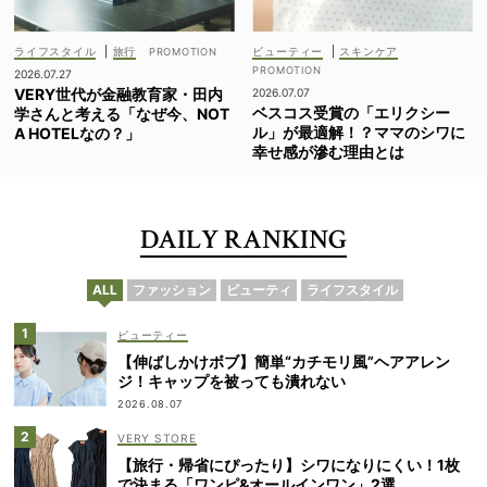
ライフスタイル
|
旅行
ビューティー
|
スキンケア
2026.07.27
VERY世代が金融教育家・田内
2026.07.07
ベスコス受賞の「エリクシー
学さんと考える「なぜ今、NOT
ル」が最適解！？ママのシワに
A HOTELなの？」
幸せ感が滲む理由とは
DAILY RANKING
ALL
ファッション
ビューティ
ライフスタイル
ビューティー
【伸ばしかけボブ】簡単“カチモリ風”ヘアアレン
ジ！キャップを被っても潰れない
2026.08.07
VERY STORE
【旅行・帰省にぴったり】シワになりにくい！1枚
で決まる「ワンピ&オールインワン」2選